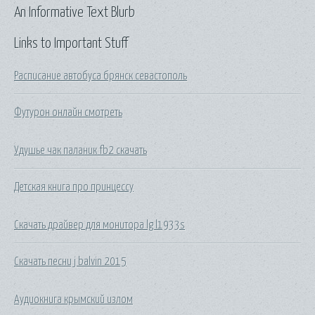
An Informative Text Blurb
Links to Important Stuff
Расписание автобуса брянск севастополь
Футурон онлайн смотреть
Удушье чак паланик fb2 скачать
Детская книга про принцессу
Скачать драйвер для монитора lg l1933s
Скачать песни j balvin 2015
Аудиокнига крымский излом