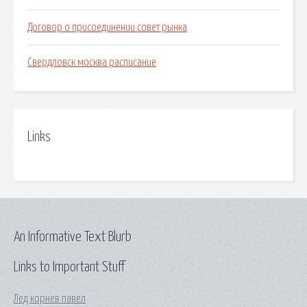
Договор о присоединении совет рынка
Свердловск москва расписание
Links
An Informative Text Blurb
Links to Important Stuff
Лед корнев павел