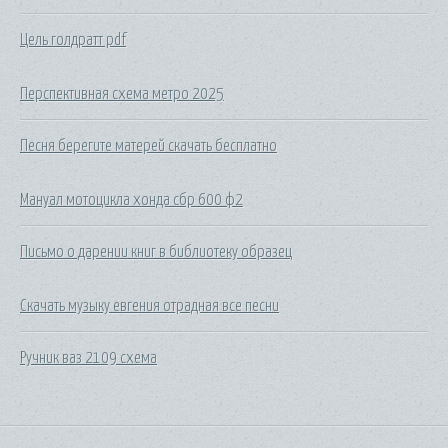
Цель голдратт pdf
Перспективная схема метро 2025
Песня берегите матерей скачать бесплатно
Мануал мотоцикла хонда сбр 600 ф2
Письмо о дарении книг в библиотеку образец
Скачать музыку евгения отрадная все песни
Ручник ваз 2109 схема