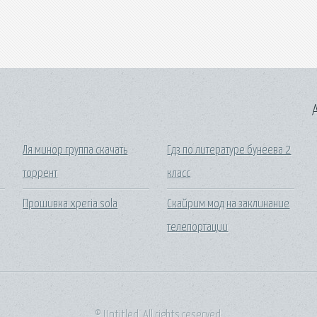
A
Ля минор группа скачать
Гдз по литературе бунеева 2
торрент
класс
Прошивка xperia sola
Скайрим мод на заклинание
телепортации
© Untitled. All rights reserved.