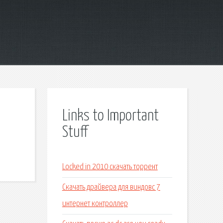
Links to Important
Stuff
Locked in 2010 скачать торрент
Скачать драйвера для виндовс 7
интернет контроллер