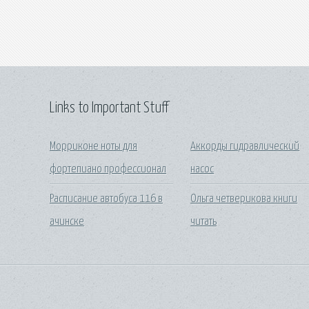
Links to Important Stuff
Морриконе ноты для
Аккорды гидравлический
фортепиано профессионал
насос
Расписание автобуса 116 в
Ольга четверикова книги
ачинске
читать