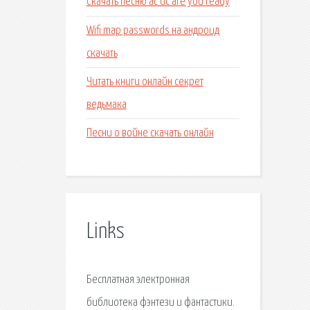
Скачать песню ac dc are you ready
Wifi map passwords на андроид
скачать
Читать книги онлайн секрет
ведьмака
Песни о войне скачать онлайн
Links
Бесплатная электронная
библиотека фэнтези и фантастики.