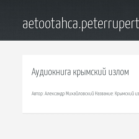
aetootahca.peterruper
Аудиокнига крымский излом
Автор: Александр Михайловский Название: Крымский из