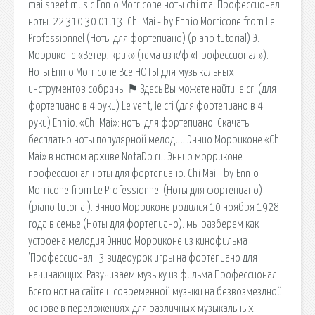
mai sheet music Ennio Morricone ноты chi mai Профессионал
ноты. 22 310 30.01.13. Chi Mai - by Ennio Morricone from Le
Professionnel (Ноты для фортепиано) (piano tutorial) Э.
Морриконе «Ветер, крик» (тема из к/ф «Профессионал»).
Ноты Ennio Morricone Все НОТЫ для музыкальных
инструментов собраны ⚑ Здесь Вы можете найти le cri (для
фортепиано в 4 руки) Le vent, le cri (для фортепиано в 4
руки) Ennio. «Chi Mai»: ноты для фортепиано. Скачать
бесплатно ноты популярной мелодии Эннио Морриконе «Chi
Mai» в нотном архиве NotaDo.ru. Эннио морриконе
профессионал ноты для фортепиано. Chi Mai - by Ennio
Morricone from Le Professionnel (Ноты для фортепиано)
(piano tutorial). Эннио Морриконе родился 10 ноября 1928
года в семье (Ноты для фортепиано). мы разберем как
устроена мелодия Эннио Морриконе из кинофильма
'Профессионал'. 3 видеоурок игры на фортепиано для
начинающих. Разучиваем музыку из фильма Профессионал
Всего нот на сайте и современной музыки на безвозмездной
основе в переложениях для различных музыкальных