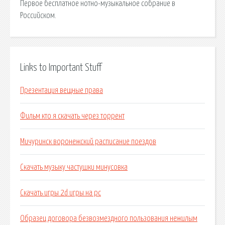
Первое бесплатное нотно-музыкальное собрание в
Российском.
Links to Important Stuff
Презентация вещные права
Фильм кто я скачать через торрент
Мичуринск воронежский расписание поездов
Скачать музыку частушки минусовка
Скачать игры 2d игры на pc
Образец договора безвозмездного пользования нежилым