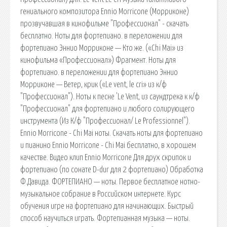
гениального композитора Ennio Morricone (Морриконе)
прозвучавшая в кинофильме "Профессионал" - скачать
бесплатно. Ноты для фортепиано. в переложении для
фортепиано Эннио Морриконе — Кто же. («Chi Mai» из
кинофильма «Профессионал») Фрагмент. Ноты для
фортепиано. в переложении для фортепиано Эннио
Морриконе — Ветер, крик («Le vent, le cri» из к/ф
"Профессионал"). Ноты к песне 'Le Vent, из саундтрека к к/ф
"Профессионал" для фортепиано и любого солирующего
инструмента (Из К/ф "Профессионал/ Le Professionnel").
Ennio Morricone - Chi Mai ноты. Скачать ноты для фортепиано
и пианино Ennio Morricone - Chi Mai бесплатно, в хорошем
качестве. Видео клип Ennio Morricone Для друх скрипок и
фортепиано (по сонате D-dur для 2 фортепиано) Обработка
Ф.Давида. ФОРТЕПИАНО — ноты. Первое бесплатное нотно-
музыкальное собрание в Российском интернете. Курс
обучения игре на фортепиано для начинающих. Быстрый
способ научиться играть. Фортепианная музыка — ноты.