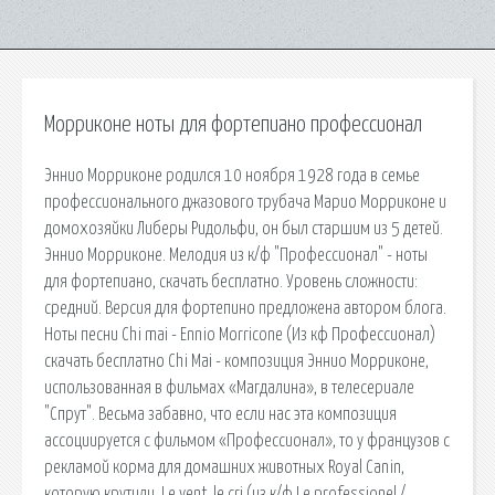
Морриконе ноты для фортепиано профессионал
Эннио Морриконе родился 10 ноября 1928 года в семье
профессионального джазового трубача Марио Морриконе и
домохозяйки Либеры Ридольфи, он был старшим из 5 детей.
Эннио Морриконе. Мелодия из к/ф "Профессионал" - ноты
для фортепиано, скачать бесплатно. Уровень сложности:
средний. Версия для фортепино предложена автором блога.
Ноты песни Chi mai - Ennio Morricone (Из кф Профессионал)
скачать бесплатно Chi Mai - композиция Эннио Морриконе,
использованная в фильмах «Магдалина», в телесериале
"Спрут". Весьма забавно, что если нас эта композиция
ассоциируется с фильмом «Профессионал», то у французов с
рекламой корма для домашних животных Royal Canin,
которую крутили. Le vent, le cri (из к/ф Le professionel /