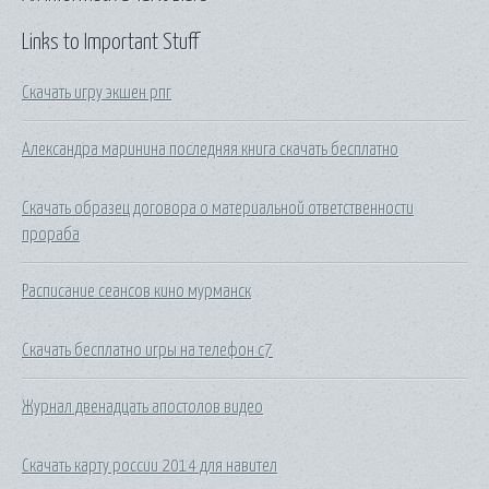
Links to Important Stuff
Скачать игру экшен рпг
Александра маринина последняя книга скачать бесплатно
Скачать образец договора о материальной ответственности
прораба
Расписание сеансов кино мурманск
Скачать бесплатно игры на телефон с7
Журнал двенадцать апостолов видео
Скачать карту россии 2014 для навител