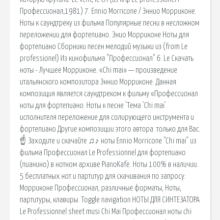
Профессионал,1981) 7. Ennio Morricone / Эннио Морриконе.
Ноты к саундтреку из фильма Популярные песни в несложном
переложении для фортепиано. Энио Морриконе Ноты для
фортепиано Сборники песен мелодий музыки из (from Le
professionel) Из кинофильма "Профессионал" 6. Le Скачать
ноты - Лучшее Морриконе. «Chi mai» — произведение
итальянского композитора Эннио Морриконе. Данная
композиция является саундтреком к фильму «Профессионал
ноты для фортепиано. Ноты к песне 'Тема 'Chi mai'
исполнителя переложение для солирующего инструмента и
фортепиано Другие композиции этого автора: только для Вас.
☝ Заходите и скачайте ♫♪ ноты Ennio Morricone "Chi mai" из
фильма Профессионал Le Professionnel для фортепиано
(пианино) в нотном архиве PianoKafe. Ноты 100% в наличии.
5 бесплатных нот и партитур для скачивания по запросу:
Морриконе Профессионал, различные форматы, Ноты,
партитуры, клавиры. Toggle navigation НОТЫ ДЛЯ СИНТЕЗАТОРА
Le Professionnel sheet musi Chi Mai Профессионал ноты chi