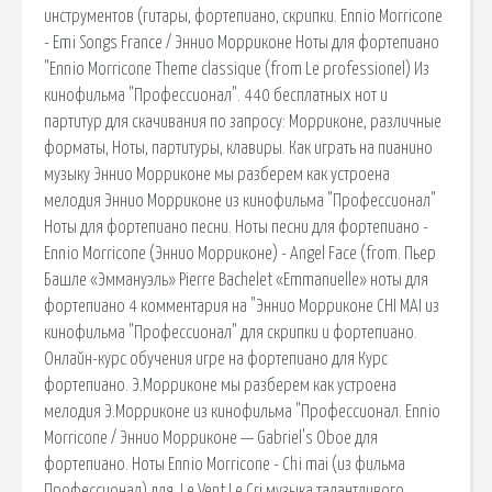
инструментов (гитары, фортепиано, скрипки. Ennio Morricone
- Emi Songs France / Эннио Морриконе Ноты для фортепиано
"Ennio Morricone Theme classique (from Le professionel) Из
кинофильма "Профессионал". 440 бесплатных нот и
партитур для скачивания по запросу: Морриконе, различные
форматы, Ноты, партитуры, клавиры. Как играть на пианино
музыку Эннио Морриконе мы разберем как устроена
мелодия Эннио Морриконе из кинофильма "Профессионал"
Ноты для фортепиано песни. Ноты песни для фортепиано -
Ennio Morricone (Эннио Морриконе) - Angel Face (from. Пьер
Башле «Эммануэль» Pierre Bachelet «Emmanuelle» ноты для
фортепиано 4 комментария на "Эннио Морриконе CHI MAI из
кинофильма "Профессионал" для скрипки и фортепиано.
Онлайн-курс обучения игре на фортепиано для Курс
фортепиано. Э.Морриконе мы разберем как устроена
мелодия Э.Морриконе из кинофильма "Профессионал. Ennio
Morricone / Эннио Морриконе — Gabriel's Oboe для
фортепиано. Ноты Ennio Morricone - Chi mai (из фильма
Профессионал) для. Le Vent Le Cri музыка талантливого