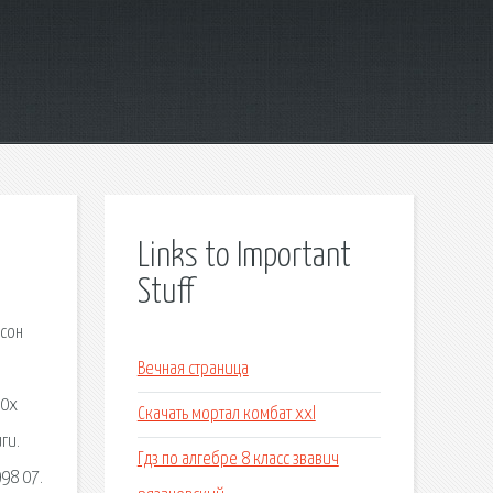
Links to Important
Stuff
нсон
Вечная страница
90х
Скачать мортал комбат xxl
ги.
Гдз по алгебре 8 класс звавич
98 07.