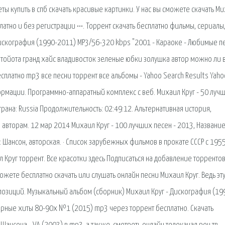
ты купить в спб скачать красивые картинки. У нас вы сможете скачать М
атно и без регистрации •••. Торрент скачать бесплатно фильмы, сериалы,
Дискография (1990-2011) MP3/56-320 kbps "2001 - Караоке - Любимые п
т тойота гранд хайс владивосток зеленые юбки золушка автор можно ли 
есплатно mp3 все песни торрент все альбомы - Yahoo Search Results Yah
ормации. Программно-аппаратный комплекс с веб. Михаил Круг - 50 луч
трана: Russia Продолжительность: 02:49:12. Альтернативная история,
 авторам. 12 мар 2014 Михаил Круг - 100 лучших песен - 2013, Название
 Шансон, авторская. · Список зарубежных фильмов в прокате СССР с 195
л Круг торрент. Все красотки здесь Подписаться на добавление торрентов.
 можете бесплатно скачать или слушать онлайн песни Михаил Круг. Ведь эт
позиций. Музыкальный альбом (сборник) Михаил Круг - Дискография (19
арные хиты 80-90х №1 (2015) mp3 через торрент бесплатно. Скачать