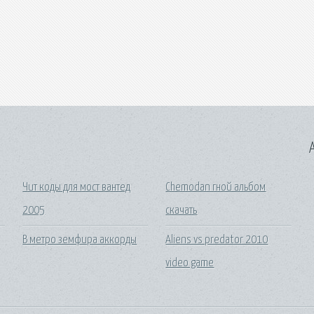
A
Чит коды для мост вантед
Chemodan гной альбом
2005
скачать
В метро земфира аккорды
Aliens vs predator 2010
video game