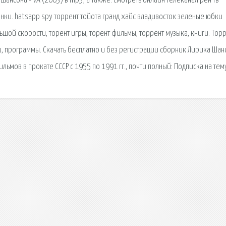
ансона - VA (2003) в mp3, а также. смотреть онлайн телеканал рен тв
инки. hatsapp spy торрент тойота гранд хайс владивосток зеленые юбки
ьшой скорости, торент игры, торент фильмы, торрент музыка, книги. Тор
ги, программы. Скачать бесплатно и без регистрации сборник Лирика Шан
льмов в прокате СССР с 1955 по 1991 гг., почти полный: Подписка на тему