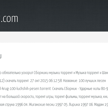
t.com
и
то обязательно ускорит Сборники музыки торрент » Музыка торрент » Ша
2) скачать торрент. 27 окт 2015 06:12:58. Название: 100 лучших песен
il-krug-100-luchshih-pesen.torrent. Скачать Сборник - Ударные хиты 80-
 на большой скорости, торент игры, торент фильмы, торрент музыка, кни
ая струна 1996 04. Жиганские песни 1997 05. Лирика 1997 06. Мадам 19