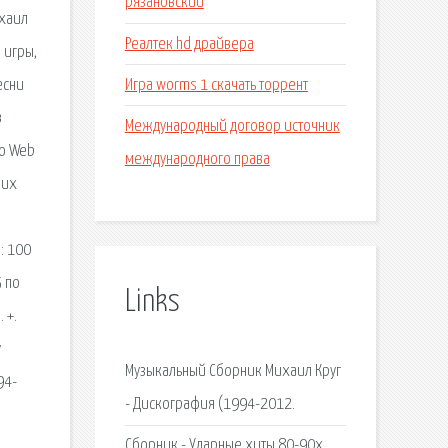
рязановский
ихаил
Реалтек hd драйвера
 игры,
Игра worms 1 скачать торрент
есни
в
Международный договор источник
oo Web
международного права
ших
: 100
5 по
Links
 +.
у
Музыкальный Сборник Михаил Круг
94-
- Дискография (1994-2012.
Сборник - Ударные хиты 80-90х