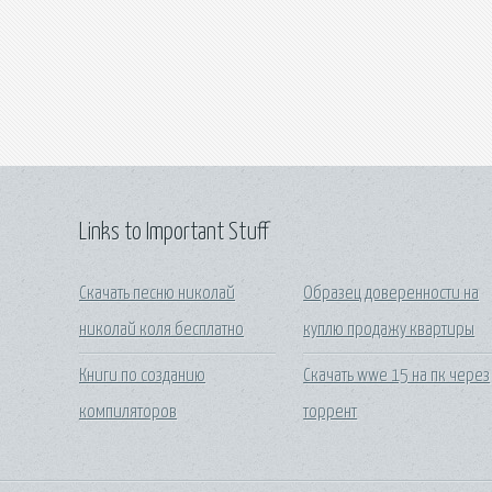
Links to Important Stuff
Скачать песню николай
Образец доверенности на
николай коля бесплатно
куплю продажу квартиры
Книги по созданию
Скачать wwe 15 на пк через
компиляторов
торрент