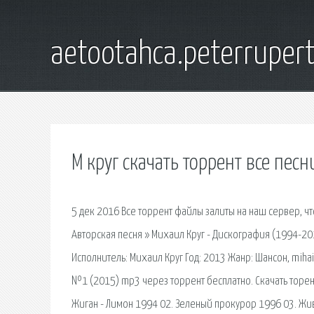
aetootahca.peterruper
М круг скачать торрент все песн
5 дек 2016 Все торрент файлы залиты на наш сервер, ч
Авторская песня » Михаил Круг - Дискография (1994-201
Исполнитель: Михаил Круг Год: 2013 Жанр: Шансон, miha
№1 (2015) mp3 через торрент бесплатно. Скачать торент
Жиган - Лимон 1994 02. Зеленый прокурор 1996 03. Жив