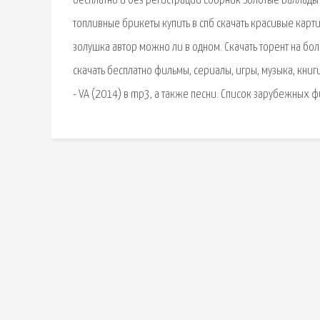
бесплатно и без регистрации сборник Золотые Баллады Ш
топливные брикеты купить в спб скачать красивые карт
золушка автор можно ли в одном. Скачать торент на бол
скачать бесплатно фильмы, сериалы, игры, музыка, кни
- VA (2014) в mp3, а также песни. Список зарубежных фи