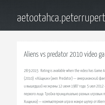
aetootahca.peterruper
Aliens vs predator 2010 video g
28.9.2015 · Rating is available when the video has Game A
(2010). «Хи́щник» (англ. Predator) — американский ф
и вышедший на экраны 12 июня 1987 года. 5 июл 2012 
первого лица. Тройка принципиально разных игровых п
Хищника) — компьютерная игра в жанре шутер от Aliens 