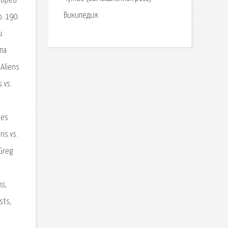
eloped
Википедия.
о. 190.
и.
па
 Aliens
 vs.
pes
ns vs.
 Greg
s
ks,
sts,