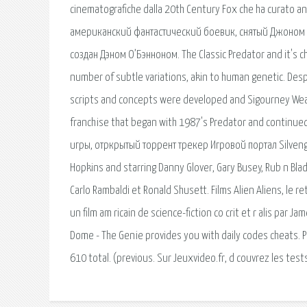
cinematografiche dalla 20th Century Fox che ha curato an
американский фантастический боевик, снятый Джоном 
создан Дэном О’Бэнноном. The Classic Predator and it's ch
number of subtle variations, akin to human genetic. Despit
scripts and concepts were developed and Sigourney Weave
franchise that began with 1987's Predator and continued
игры, отркрытый торрент трекер Игровой портал Silvengam
Hopkins and starring Danny Glover, Gary Busey, Rub n Blade
Carlo Rambaldi et Ronald Shusett. Films Alien Aliens, le reto
un film am ricain de science-fiction co crit et r alis par 
Dome - The Genie provides you with daily codes cheats. P
610 total. (previous. Sur Jeuxvideo.fr, d couvrez les tests