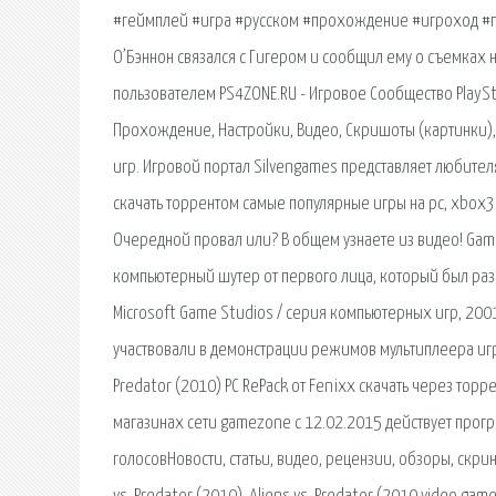
#геймплей #игра #русском #прохождение #игроход #про
О’Бэннон связался с Гигером и сообщил ему о съемках 
пользователем PS4ZONE.RU - Игровое Сообщество PlaySta
Прохождение, Настройки, Видео, Скришоты (картинки), С
игр. Игровой портал Silvengames представляет любите
скачать торрентом самые популярные игры на pc, xbox36
Очередной провал или? В общем узнаете из видео! Game. A
компьютерный шутер от первого лица, который был разр
Microsoft Game Studios / серия компьютерных игр, 200
участвовали в демонстрации режимов мультиплеера игры A
Predator (2010) PC RePack от Fenixx скачать через торре
магазинах сети gamezone с 12.02.2015 действует програ
голосовНовости, статьи, видео, рецензии, обзоры, cкри