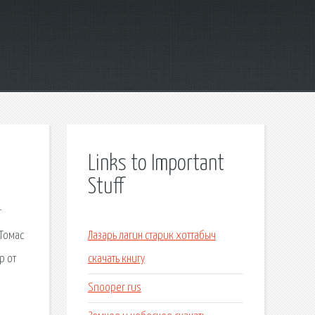
Links to Important
Stuff
r
 Томас
Лазарь лагин старик хоттабыч
р от
скачать книгу
Snooper rus