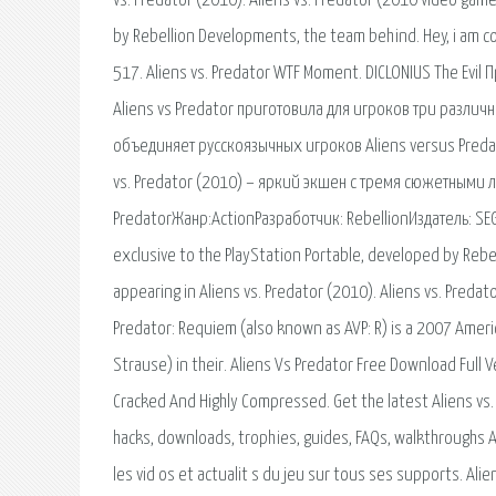
vs. Predator (2010). Aliens vs. Predator (2010 video game
by Rebellion Developments, the team behind. Hey, i am co
517. Aliens vs. Predator WTF Moment. DICLONIUS The Ev
Aliens vs Predator приготовила для игроков три разли
объединяет русскоязычных игроков Aliens versus Predato
vs. Predator (2010) – яркий экшен с тремя сюжетными
PredatorЖанр:ActionРазработчик: RebellionИздатель: SEG
exclusive to the PlayStation Portable, developed by Reb
appearing in Aliens vs. Predator (2010). Aliens vs. Predat
Predator: Requiem (also known as AVP: R) is a 2007 Americ
Strause) in their. Aliens Vs Predator Free Download Full 
Cracked And Highly Compressed. Get the latest Aliens vs. P
hacks, downloads, trophies, guides, FAQs, walkthroughs A
les vid os et actualit s du jeu sur tous ses supports. Alien