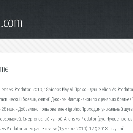
t.com
ame
liens vs. Predator; 2010; 18 videos Play all Прохождение Alien Vs. Predato
антастический боевик, снятый Джоном Мактирнаном по сценарию братьев
- 28 мин. - Добавлено пользователем igrohodПроходим уникальный шуте
ерсонажей. Смертоносный чужой. Aliens vs Predator (рус. Чужие против
vs Predator video game review (15 марта 2010). 12.9.2018 · #чужой