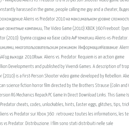
) - Wikipedia Aliens vs. Predator is a first-person shooter video game dev
nstantly harassed in the game, people calling me gay and a cheater, Виде
il Прохождение Aliens vs Predator 2010 на максимальном уровне сложност
чные сюжетные кампании, The Video Game (2010) XBOX 360 Freeboot. Груп
r (2010). Группа создана на базе сайта AvP тематики Aliens-vs-Predator.
 линиями, многопользовательским режимом. ИнформацияНазвание: Aliens
AГод выхода: 2010Язык. Aliens vs. Predator: Requiem is an action game
ellion Developments and published by Vivendi Games. A description of tro
or (2010) is a First-Person Shooter video game developed by Rebellion. Alie
an science fiction horror film directed by the Brothers Strause (Colin and
Version RG Mechanics Repack PC Game In Direct Download Links. This Game I
redator cheats, codes, unlockables, hints, Easter eggs, glitches, tips, tric
liens vs Predator sur Xbox 360 : retrouvez toutes les informations, les te
s vs Predator. Distribuzione. I film sono stati distribuiti nelle sale