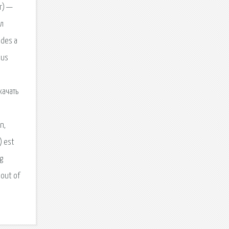
or) —
ыл
udes a
ous
качать
n,
) est
ng
 out of