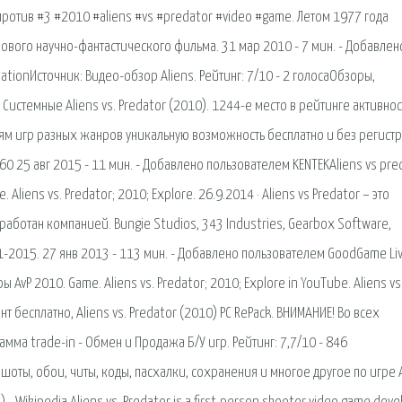
тив #3 #2010 #aliens #vs #predator #video #game. Летом 1977 года
нового научно-фантастического фильма. 31 мар 2010 - 7 мин. - Добавлен
tionИсточник: Видео-обзор Aliens. Рейтинг: 7/10 - 2 голосаОбзоры,
истемные Aliens vs. Predator (2010). 1244-e место в рейтинге активнос
лям игр разных жанров уникальную возможность бесплатно и без регист
0 25 авг 2015 - 11 мин. - Добавлено пользователем KENTEKAliens vs pre
liens vs. Predator; 2010; Explore. 26.9.2014 · Aliens vs Predator – это
аботан компанией. Bungie Studios, 343 Industries, Gearbox Software,
1-2015. 27 янв 2013 - 113 мин. - Добавлено пользователем GoodGame Li
vP 2010. Game. Aliens vs. Predator; 2010; Explore in YouTube. Aliens vs
нт бесплатно, Aliens vs. Predator (2010) PC RePack. ВНИМАНИЕ! Во всех
мма trade-in - Обмен и Продажа Б/У игр. Рейтинг: 7,7/10 - 846
ншоты, обои, читы, коды, пасхалки, сохранения и многое другое по игре 