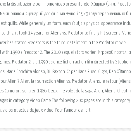
che la distribuzione per l'home video presentando. Хи́щник (англ. Predat
Мактирнаном. Сценарий для фильма Чужой 1979 года первоначально б
est quills. While generally uniform, each Yautja's physical appearance incl
e this, it took 14 years for Aliens vs. Predator to finally hit screens. Vari
r has stated Predators is the third installment in the Predator movie
 with 1990's Predator 2. The 2010 sequel stars Adrien. Игровой портал, с
es. Predator 2 is a 1990 science fiction action film directed by Stephen
s, Mar a Conchita Alonso, Bill Paxton. Cr par Hans Ruedi Giger, Dan O'Banno
ur Alien 3 Alien, la r surrection Alien vs. Predator. Aliens, le retour (Aliens
James Cameron, sorti en 1986. Deuxi me volet de la saga Alien, Aliens. Cheati
ages in category Video Game The following 200 pages are in this category,
, vid os et actus du jeux video. Pour l'amour de l'art.