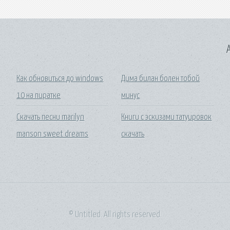
A
Как обновиться до windows
Дима билан болен тобой
10 на пиратке
минус
Скачать песни marilyn
Книги с эскизами татуировок
manson sweet dreams
скачать
© Untitled. All rights reserved.