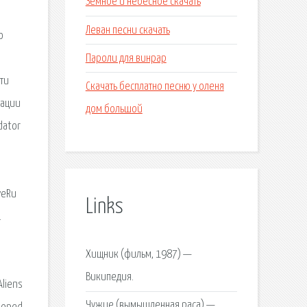
Земное и небесное скачать
Леван песни скачать
о
Пароли для винрар
ти
Скачать бесплатно песню у оленя
рации
дом большой
dator
veRu
Links
.
Хищник (фильм, 1987) —
Википедия.
Aliens
Чужие (вымышленная раса) —