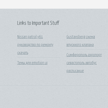
Links to Important Stuff
Nissan patrol y61
Gustavsberg схема
руководство по ремонту
впускного клапана
скачать
Симферополь аэропорт
Темы для emotion ui
севастополь автобус
расписание