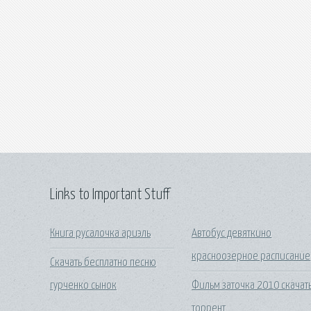
Links to Important Stuff
Книга русалочка ариэль
Автобус девяткино
красноозерное расписание
Скачать бесплатно песню
гурченко сынок
Фильм заточка 2010 скачат
торрент