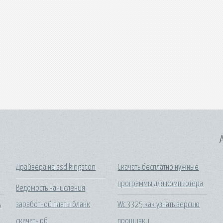
A
Драйвера на ssd kingston
Скачать бесплатно нужные
программы для компьютера
Ведомость начисления
ь
заработной платы бланк
Wc 3325 как узнать версию
скачать рб
прошивки