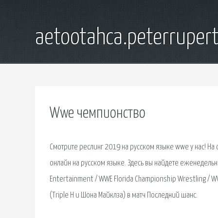
aetootahca.peterruper
Wwe чемпионство
Смотрите реслинг 2019 на русском языке wwe у нас! На
онлайн на русском языке. Здесь вы найдете еженедельн
Entertainment / WWE Florida Championship Wrestling / 
(Triple H и Шона Майклза) в матч Последний шанс.