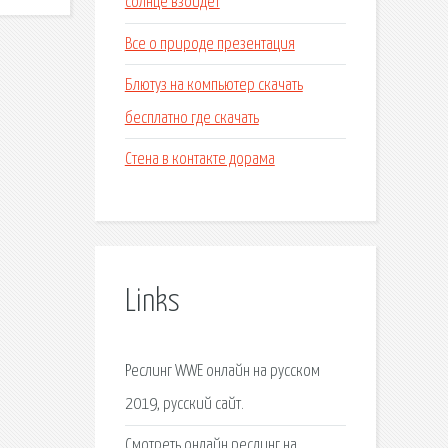
солнце взойдет
Все о природе презентация
Блютуз на компьютер скачать
бесплатно где скачать
Стена в контакте дорама
Links
Реслинг WWE онлайн на русском
2019, русский сайт.
Смотреть онлайн реслинг на