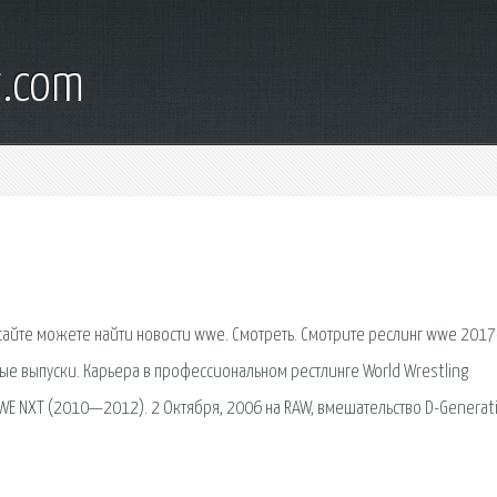
t.com
 сайте можете найти новости wwe. Смотреть. Смотрите реслинг wwe 201
ые выпуски. Карьера в профессиональном рестлинге World Wrestling
WWE NXT (2010—2012). 2 Октября, 2006 на RAW, вмешательство D-Generat