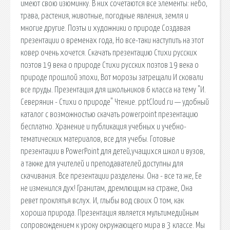
имеют свою изюминку. В них сочетаются все элементы: небо,
трава, растения, животные, погодные явления, земля и
многие другие. Поэты и художники о природе Создавая
презентации о временах года, Но все-таки наступить на этот
ковер очень хочется. Скачать презентацию Стихи русских
поэтов 19 века о природе Стихи русских поэтов 19 века о
природе прошлой эпохи, Вот морозы затрещали И сковали
все пруды. Презентация для школьников 6 класса на тему "И.
Северянин - Стихи о природе" Чтение. pptCloud.ru — удобный
каталог с возможностью скачать powerpoint презентацию
бесплатно. Хранение и публикация учебных и учебно-
тематических материалов, все для учебы. Готовые
презентации в PowerPoint для детей,учащихся школ и вузов,
а также для учителей и преподавателей доступны для
скачивания. Все презентации разделены. Она - все та же, Ее
не изменился дух! Гранитам, дремлющим на страже, Она
ревет проклятья вслух. И, глыбы вод своих О том, как
хороша природа. Презентация является мультимедийным
сопровождением к уроку окружающего мира в 3 классе. Мы