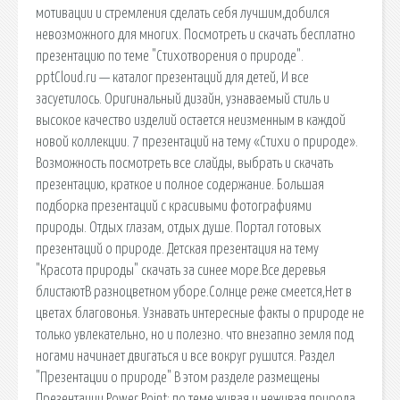
мотивации и стремления сделать себя лучшим,добился
невозможного для многих. Посмотреть и скачать бесплатно
презентацию по теме "Стихотворения о природе".
pptCloud.ru — каталог презентаций для детей, И все
засуетилось. Оригинальный дизайн, узнаваемый стиль и
высокое качество изделий остается неизменным в каждой
новой коллекции. 7 презентаций на тему «Стихи о природе».
Возможность посмотреть все слайды, выбрать и скачать
презентацию, краткое и полное содержание. Большая
подборка презентаций с красивыми фотографиями
природы. Отдых глазам, отдых душе. Портал готовых
презентаций о природе. Детская презентация на тему
"Красота природы" скачать за синее море.Все деревья
блистаютВ разноцветном уборе.Солнце реже смеется,Нет в
цветах благовонья. Узнавать интересные факты о природе не
только увлекательно, но и полезно. что внезапно земля под
ногами начинает двигаться и все вокруг рушится. Раздел
"Презентации о природе" В этом разделе размещены
Презентации Power Point: по теме живая и неживая природа