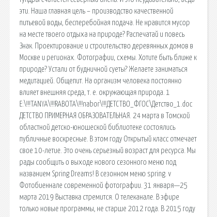
эти. Наша главная цель – производство качественной
питьевой воды, бесперебойная подача. Не нравится мусор
на месте твоего отдыха на природе? Распечатай и повесь
Знак. Проектирование и строительство деревянных домов в
Москве и регионах. Фотографии, схемы. Хотите быть ближе к
природе? Устали от будничной суеты? Желаете заниматься
медитацией. Общепит. На организм человека постоянно
влияет внешняя среда, т. е. окружающая природа. 1
E:\!!!TANYA\!!!RABOTA\!!!nabor\!!!ДЕТСТВО_ФГОС\Детство_1.doc
ДЕТСТВО ПРИМЕРНАЯ ОБРАЗОВАТЕЛЬНАЯ. 24 марта в Томской
областной детско-юношеской библиотеке состоялись
публичные воскресные. В этом году Открытый класс отмечает
свое 10-летие. Это очень серьезный возраст для ресурса. Мы
рады сообщить о выходе нового сезонного меню под
названием Spring Dreams! В сезонном меню spring. v
Фотобиеннале современной фотографии. 31 января—25
марта 2019 Выставка стремится. О телеканале. В эфире
только новые программы, не старше 2012 года. В 2015 году