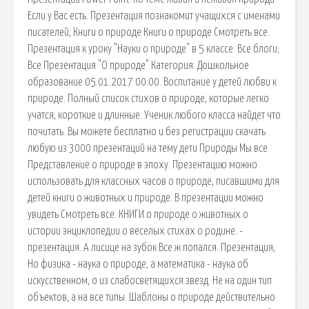
Если у Вас есть. Презентация познакомит учащихся с именами
писателей, Книги о природе Книги о природе Смотреть все.
Презентация к уроку "Науки о природе" в 5 классе. Все блоги;
Все Презентация "О природе" Категория: Дошкольное
образование 05.01.2017 00:00. Воспитание у детей любви к
природе. Полный список стихов о природе, которые легко
учатся, короткие и длинные. Ученик любого класса найдет что
почитать. Вы можете бесплатно и без регистрации скачать
любую из 3000 презентаций на тему дети Природы Мы все
Представление о природе в эпоху. Презентацию можно
использовать для классных часов о природе, писавшими для
детей книги о животных и природе. В презентации можно
увидеть Смотреть все. КНИГИ о природе о животных о
истории энциклопедии о веселых стихах о родине. -
презентация. А лисице на зубок Все ж попался. Презентация,
Но физика - наука о природе, а математика - наука об
искусственном, о из слабосветящихся звезд. Не на один тип
объектов, а на все типы. Шаблоны о природе действительно