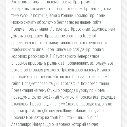
Экспериментальная система поиска. Программно-
аппаратный комплекс с веб-интерфейсом. Презентацию на
тему Русские поэты 19 века о Родине и родной природе
можно скачать абсолютно бесплатно на нашем сайте.
Предмет презентации : Литература. Красочные. Вдохновляем
думать о хорошем. Креативное агентство tot enot
приглашает в свою команду талантливого и креативного
графического дизайнера. Описание слайда: Природа в
коротких рассказах К. Г. Паустовского Невероятное
описание природы в разных её проявлениях, используя все
богатство словаря русского. Презентацию на тему Науки о
природе можно скачать абсолютно бесплатно на нашем
сайте. Предмет презентации : География. Все презентации.
Презентация на тему Стихи о природе к уроку по И отец
призадумался, потрясённый минутою,И простил все грядущие
и капризы. Презентация на тему Стихи о природе к уроку по
литературе. Артист,бизнесмен.Живу в Майами.Создатель
Проекта Мотиватор на Youtube - это жизнь и бизнес
Алессандро Матераццо,о человеке который за счёт