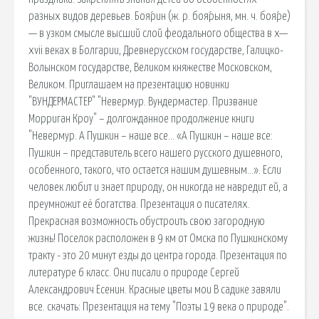
разных видов деревьев. Боя́рин (ж. р. боя́рыня, мн. ч. боя́ре)
— в узком смысле высший слой феодального общества в x—
xvii веках в Болгарии, Древнерусском государстве, Галицко-
Волынском государстве, Великом княжестве Московском,
Великом. Приглашаем на презентацию новинки
"ВУНДЕРМАСТЕР" "Невермур. Вундермастер. Призвание
Морриган Кроу" – долгожданное продолжение книги
"Невермур. А Пушкин – наше все… «А Пушкин – наше все:
Пушкин – представитель всего нашего русского душевного,
особенного, такого, что остается нашим душевным…». Если
человек любит и знает природу, он никогда не навредит ей, а
преумножит её богатства. Презентация о писателях.
Прекрасная возможность обустроить свою загородную
жизнь! Поселок расположен в 9 км от Омска по Пушкинскому
тракту - это 20 минут езды до центра города. Презентация по
литературе 6 класс. Они писали о природе Сергей
Александрович Есенин. Красные цветы мои В садике завяли
все. cкачать: Презентация на тему "Поэты 19 века о природе".