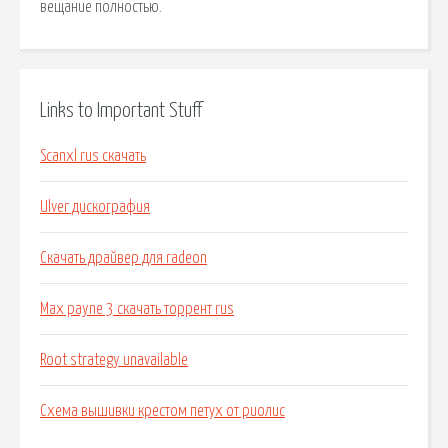
вещание полностью.
Links to Important Stuff
Scanxl rus скачать
Ulver дискография
Скачать драйвер для radeon
Max payne 3 скачать торрент rus
Root strategy unavailable
Схема вышивки крестом петух от риолис