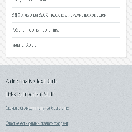
В.Д.О.Х. журнал ВДОХ #вдохновляемдуматьохорошем.
Робинс - Robins, Publishing.
Главная АртЛен.
An Informative Text Blurb
Links to Important Stuff
Скачать игры для линукса бесплатно
Счастье есть фильм скачать торрент