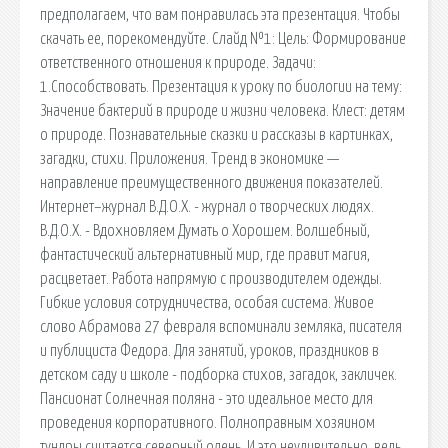
предполагаем, что вам понравилась эта презентация. Чтобы
скачать ее, порекомендуйте. Слайд №1: Цель: Формирование
ответственного отношения к природе. Задачи:
1.Способствовать. Презентация к уроку по биологии на тему:
Значение бактерий в природе и жизни человека. Клест: детям
о природе. Познавательные сказки и рассказы в картинках,
загадки, стихи. Приложения. Тренд в экономике —
направление преимущественного движения показателей.
Интернет–журнал В.Д.О.Х. - журнал о творческих людях.
В.Д.О.Х. - Вдохновляем Думать о Хорошем. Волшебный,
фантастический альтернативный мир, где правит магия,
расцветает. Работа напрямую с производителем одежды.
Гибкие условия сотрудничества, особая система. Живое
слово Абрамова 27 февраля вспоминали земляка, писателя
и публициста Федора. Для занятий, уроков, праздников в
детском саду и школе - подборка стихов, загадок, закличек.
Пансионат Солнечная поляна - это идеальное место для
проведения корпоративного. Полноправным хозяином
тундры считается северный олень. И это неудивительно, ведь