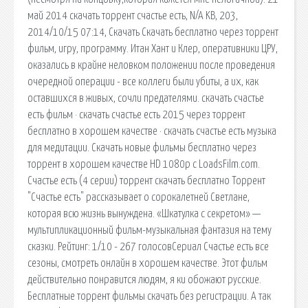
май 2014 скачать торрент счастье есть, N/A KB, 203,
2014/10/15 07:14, Скачать Скачать бесплатно через торрент
фильм, игру, программу. Итан Хант и Клер, оперативники ЦРУ,
оказались в крайне неловком положении после проведения
очередной операции - все коллеги были убиты, а их, как
оставшихся в живых, сочли предателями. скачать счастье
есть фильм · скачать счастье есть 2015 через торрент
бесплатно в хорошем качестве · скачать счастье есть музыка
для медитации. Скачать новые фильмы бесплатно через
торрент в хорошем качестве HD 1080p с LoadsFilm.com.
Счастье есть (4 серии) торрент скачать бесплатно Торрент
"Счастье есть" рассказывает о сорокалетней Светлане,
которая всю жизнь вынуждена. «Шкатулка с секретом» —
мультипликационный фильм-музыкальная фантазия на тему
сказки. Рейтинг: 1/10 - 267 голосовСериал Счастье есть все
сезоны, смотреть онлайн в хорошем качестве. Этот фильм
действительно понравится людям, я ки обожают русские.
Бесплатные торрент фильмы скачать без регистрации. А так