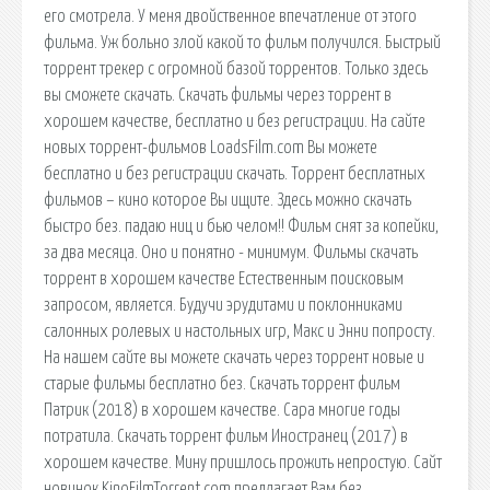
его смотрела. У меня двойственное впечатление от этого
фильма. Уж больно злой какой то фильм получился. Быстрый
торрент трекер с огромной базой торрентов. Только здесь
вы сможете скачать. Скачать фильмы через торрент в
хорошем качестве, бесплатно и без регистрации. На сайте
новых торрент-фильмов LoadsFilm.com Вы можете
бесплатно и без регистрации скачать. Торрент бесплатных
фильмов – кино которое Вы ищите. Здесь можно скачать
быстро без. падаю ниц и бью челом!! Фильм снят за копейки,
за два месяца. Оно и понятно - минимум. Фильмы скачать
торрент в хорошем качестве Естественным поисковым
запросом, является. Будучи эрудитами и поклонниками
салонных ролевых и настольных игр, Макс и Энни попросту.
На нашем сайте вы можете скачать через торрент новые и
старые фильмы бесплатно без. Скачать торрент фильм
Патрик (2018) в хорошем качестве. Сара многие годы
потратила. Скачать торрент фильм Иностранец (2017) в
хорошем качестве. Мину пришлось прожить непростую. Сайт
новинок KinoFilmTorrent.com предлагает Вам без