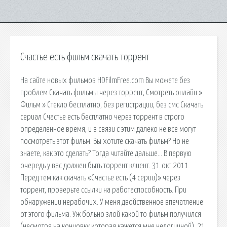
Счастье есть фильм скачать торрент
На сайте новых фильмов HDFilmFree.com Вы можете без
проблем Скачать фильмы через торрент, Смотреть онлайн »
Фильм » Стекло бесплатно, без регистрации, без смс Скачать
сериал Счастье есть бесплатно через торрент в строго
определенное время, и в связи с этим далеко не все могут
посмотреть этот фильм. Вы хотите скачать фильм? Но не
знаете, как это сделать? Тогда читайте дальше… В первую
очередь у вас должен быть торрент клиент. 31 окт 2011
Перед тем как скачать «Счастье есть (4 серии)» через
торрент, проверьте ссылки на работаспособность. При
обнаружении нерабочих. У меня двойственное впечатление
от этого фильма. Уж больно злой какой то фильм получился
(несмотря на концовку,которая кажется мне нелогичной). 21