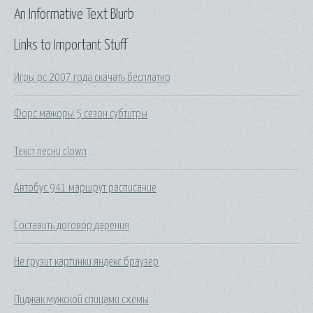
An Informative Text Blurb
Links to Important Stuff
Игры pc 2007 года скачать бесплатно
Форс мажоры 5 сезон субтитры
Текст песни clown
Автобус 941 маршрут расписание
Составить договор дарения
Не грузит картинки яндекс браузер
Пиджак мужской спицами схемы