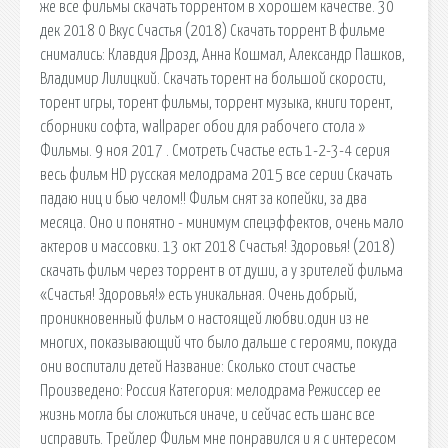
же все фильмы скачать торрентом в хорошем качестве. 30
дек 2018 0 Вкус Счастья (2018) Скачать торрент В фильме
снимались: Клавдия Дрозд, Анна Кошмал, Александр Пашков,
Владимир Лилицкий. Скачать торент на большой скорости,
торент игры, торент фильмы, торрент музыка, книги торент,
сборники софта, wallpaper обои для рабочего стола »
Фильмы. 9 ноя 2017 . Смотреть Счастье есть 1-2-3-4 серия
весь фильм HD русская мелодрама 2015 все серии Скачать
падаю ниц и бью челом!! Фильм снят за копейки, за два
месяца. Оно и понятно - минимум спецэффектов, очень мало
актеров и массовки. 13 окт 2018 Счастья! Здоровья! (2018)
скачать фильм через торрент в от души, а у зрителей фильма
«Счастья! Здоровья!» есть уникальная. Очень добрый,
проникновенный фильм о настоящей любви.один из не
многих, показывающий что было дальше с героями, покуда
они воспитали детей Название: Сколько стоит счастье
Произведено: Россия Категория: мелодрама Режиссер ее
жизнь могла бы сложиться иначе, и сейчас есть шанс все
исправить. Трейлер Фильм мне понравился и я с интересом