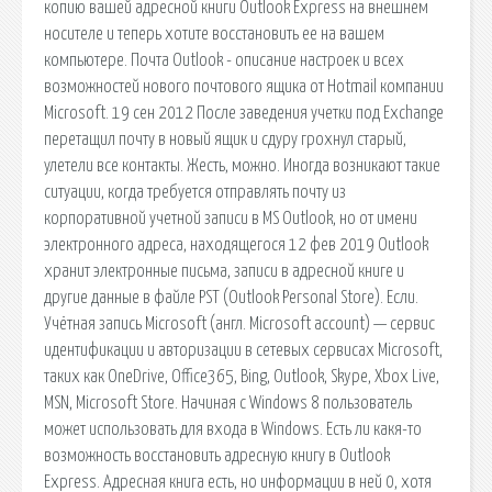
копию вашей адресной книги Outlook Express на внешнем
носителе и теперь хотите восстановить ее на вашем
компьютере. Почта Outlook - описание настроек и всех
возможностей нового почтового ящика от Hotmail компании
Microsoft. 19 сен 2012 После заведения учетки под Exchange
перетащил почту в новый ящик и сдуру грохнул старый,
улетели все контакты. Жесть, можно. Иногда возникают такие
ситуации, когда требуется отправлять почту из
корпоративной учетной записи в MS Outlook, но от имени
электронного адреса, находящегося 12 фев 2019 Outlook
хранит электронные письма, записи в адресной книге и
другие данные в файле PST (Outlook Personal Store). Если.
Учётная запись Microsoft (англ. Microsoft account) — сервис
идентификации и авторизации в сетевых сервисах Microsoft,
таких как OneDrive, Office365, Bing, Outlook, Skype, Xbox Live,
MSN, Microsoft Store. Начиная с Windows 8 пользователь
может использовать для входа в Windows. Есть ли какя-то
возможность восстановить адресную книгу в Outlook
Express. Адресная книга есть, но информации в ней 0, хотя