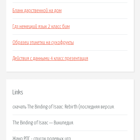
Бланк дарственной на дом
Гдз немецкий язык 2 класс бим
Образец этикетки на сухофрукты
Действия с данными 4 класс презентация
Links
скачать The Binding of Isaac: Rebirth (последняя версия.
The Binding of Isaac — Википедия.
Жанр РПГ - список ролевых игр