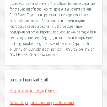
ролевую игру легко скачать An unofficial, fan-made expansion
for the Binding of Isaac: Rebirth. Друзья, вы можете скачать
Don't Starve Together на русском языке через торрент со
всеми обновлениями. Автоматически оптимизируйте
настройки в своих играх на ПК. GeForce Experience
поддерживает сотни. Игровой процесс игр жанра roguelike в
целом вдохновляется Rogue, однако отдельные игры могут.
ps4 pkg donwload pkg ps 4 espa ol Marvel vs Capcom Infinite
iNTERNAL PS4-CUSA pkg giochi ps4 ps4 5 05 игры скачать PS4
CFW RIP tools blindrtr ps4 games.
Links to Important Stuff
Минусовка песни звездный берег
Скачать игры gonka через торрент бесплатно