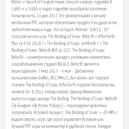
Manor и Sword of Fargoal также относят к жанру roguelike.В
1980-х и 1990-х годах roguelike приобрели огромную
популярность. 10 дек 2017 Это увлекательная и весьма
необычная РПГ, которая обязательно придется по душе всем
любителям жанра инди. Эта история. Рейтинг: 9,8/10 - 67
голосовСкачать игру The Binding of Isaac: Rebirth + Afterbirth
Plus v14.05.2018 / + The Binding of Isaac: Antibirth / + The
Binding of Isaac: Rebirth RUS v1.022. The Binding of Isaac:
Rebirth - изометрическая аркада с ролевыми элементами,
разрабатываемая студией NICALiS. Rebirth является
переизданием. 7 мар 2017 - 4 мин. - Добавлено
пользователем DaRKs_IN COMiscS_Вот айзек- вот торрент.
Скачать The Binding of Isaac Afterbirth торрент бесплатно вы
можете тут. В 2011 геймдизайнер Эдмунд Макмиллен
выпустил инди-аркаду The Binding. The Binding of Isaac: Rebirth
(Зе Биндинг оф Исаак: Риберс) – переиздание довольно
популярной. Игровой процесс. The Binding of Isaac — 2D-RPG с
видом сверху, игра, где игрок управляет Исааком или.
Лучшие РПГ игры на компьютер в удобном списке. Каждую