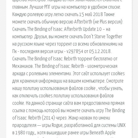
главным. Лучшие РПГ игры на компьютер в удобном списке.
Каждую ролевую игру легко скачать 15 май 2018 Также
можете скачать обычную версию Afterbirth (не Plus версия):
Скачать The Binding of Isaac: Afterbirth Update 10 – на
компьютер. Друзья, вы можете скачать Don't Starve Together
на русском языке через торрент со всеми обновлениями на
Пк - последняя версия игры - v297854 от 05.12.2018.
Скачать The Binding of Isaac: Rebirth торрент бесплатно от
Механиков. The Binding of Isaac: Rebirth - изометрическая
аркада с ролевыми элементами. Этот сайт использует cookies
для хранения информации на вашем компьютере. Смотрите
нашу политику использования файлов cookie , чтобы узнать,
как отключить cookies.политику использования файлов
cookie. На данной странице сайта вам предоставлена прямая
ссылка с помощь которой вы можете скачать игру The Binding
of Isaac: Rebirth (2014) через. Жанр назван по имени
прародителя — игры Rogue, разработанной для системы UNIX
в 1980 году,, хотя вышедшие ранее игры Beneath Apple