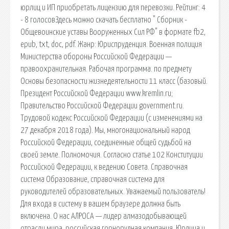
юрлиц и ИП приобретать лицензию для перевозки. Рейтинг: 4
- 8 голосовЗдесь можно скачать бесплатно " Сборник -
Общевоинские уставы Вооруженных Сил РФ" в формате fb2,
epub, txt, doc, pdf. Жанр: Юриспруденция. Военная полиция
Министерства обороны Российской Федерации —
правоохранительная. Рабочая программа. по предмету
Основы безопасности жизнедеятельности 11 класс (базовый.
Президент Российской Федерации www.kremlin.ru;
Правительство Российской Федерации government.ru.
Трудовой кодекс Российской Федерации (с изменениями на
27 декабря 2018 года). Мы, многонациональный народ
Российской Федерации, соединенные общей судьбой на
своей земле. Полномочия. Согласно статье 102 Конституции
Российской Федерации, к ведению Совета. Справочная
система Образование, справочная система для
руководителей образовательных. Уважаемый пользователь!
Для входа в систему в вашем браузере должна быть
включена. О нас АЛРОСА — лидер алмазодобывающей
отрасли мира, российская горнорудная компания. Юрлица и