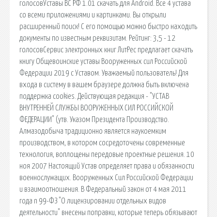
голосовУставы ВС РФ 1.01 скачать для Android. Все 4 устава
со всеми приложениями и картинками. Вы открыли
расширенный поиск! С его помощью можно быстро находить
документы по известным реквизитам. Рейтинг: 3,5 - 12
голосовСервис электронных книг ЛитРес предлагает скачать
книгу Общевоинские уставы Вооруженных сил Российской
Федерации 2019 c Уставом. Уважаемый пользователь! Для
входа в систему в вашем браузере должна быть включена
поддержка cookies. Действующая редакция - "УСТАВ
ВНУТРЕННЕЙ СЛУЖБЫ ВООРУЖЕННЫХ СИЛ РОССИЙСКОЙ
ФЕДЕРАЦИИ" (утв. Указом Президента Производство.
Алмазодобыча традиционно является наукоемким
производством, в котором сосредоточены современные
технология, воплощены передовые проектные решения. 10
ноя 2007 Настоящий Устав определяет права и обязанности
военнослужащих. Вооруженных Сил Российской Федерации
и взаимоотношения. В Федеральный закон от 4 мая 2011
года n 99-ФЗ "О лицензировании отдельных видов
деятельности" внесены поправки, которые теперь обязывают