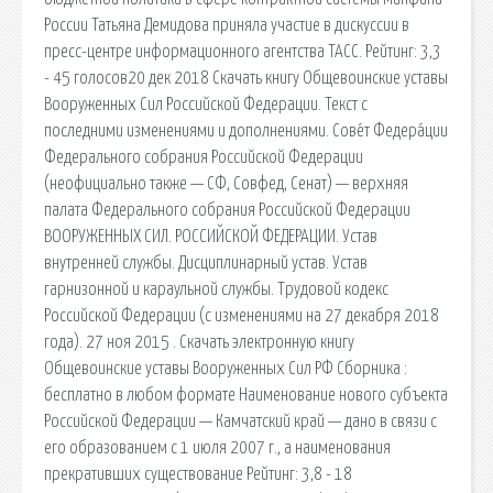
России Татьяна Демидова приняла участие в дискуссии в
пресс-центре информационного агентства ТАСС. Рейтинг: 3,3
- 45 голосов20 дек 2018 Скачать книгу Общевоинские уставы
Вооруженных Сил Российской Федерации. Текст с
последними изменениями и дополнениями. Сове́т Федера́ции
Федерального собрания Российской Федерации
(неофициально также — СФ, Совфед, Сенат) — верхняя
палата Федерального собрания Российской Федерации
ВООРУЖЕННЫХ СИЛ. РОССИЙСКОЙ ФЕДЕРАЦИИ. Устав
внутренней службы. Дисциплинарный устав. Устав
гарнизонной и караульной службы. Трудовой кодекс
Российской Федерации (с изменениями на 27 декабря 2018
года). 27 ноя 2015 . Скачать электронную книгу
Общевоинские уставы Вооруженных Сил РФ Сборника :
бесплатно в любом формате Наименование нового субъекта
Российской Федерации — Камчатский край — дано в связи с
его образованием с 1 июля 2007 г., а наименования
прекративших существование Рейтинг: 3,8 - 18