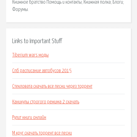
Книжное братство Помощь и контакты; Книжная полка; Блоги;
Форумы.
Links to Important Stuff
Tiberium wars моды
Спб расписание автобусов 2015
Стекловата скачать все песни через торрент
Каникулы строгого режима 2 скачать
Рулит книги онлайн
М круг скачать торрент все песни