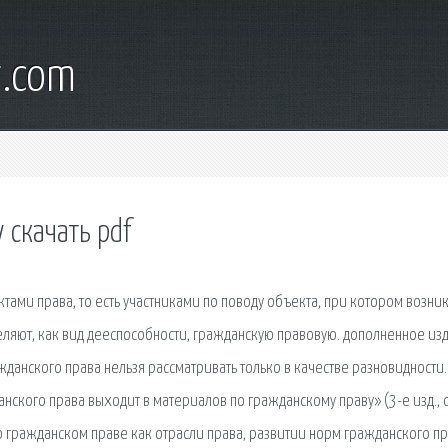
t.com
 скачать pdf
ми права, то есть участниками по поводу объекта, при котором возни
еляют, как вид дееспособности, гражданскую правовую. дополненное из
данского права нельзя рассматривать только в качестве разновидности.
анского права выходит в материалов по гражданскому праву» (3-е изд., о
 о гражданском праве как отрасли права, развитии норм гражданского пр