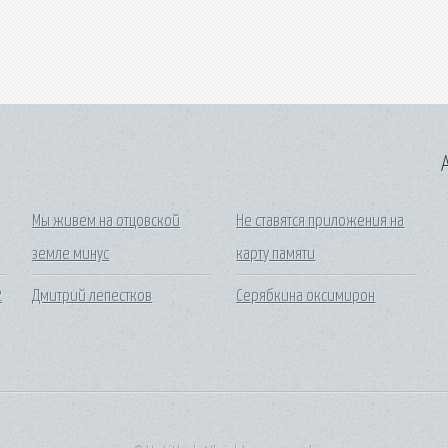
A
Мы живем на отцовской
Не ставятся приложения на
земле минус
карту памяти
2
Дмитрий лепестков
Серябкина оксимирон