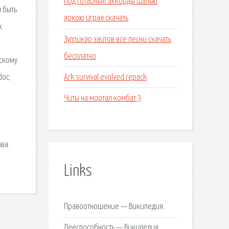
Под гитарные аккорды шалью
 быть
яркою играя скачать
х.
Зулпикар заитов все песни скачать
бесплатно
нскому
Ark survival evolved repack
doc;
Читы на мортал комбат 3
я
ва.
Links
Правоотношение — Википедия.
Дееспособность — Википедия.