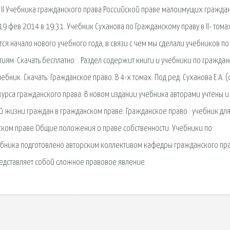
м II Учебника гражданского права Российской праве малоимущих граждан
фев 2014 в 19:31. Учебник Суханова по Гражданскому праву в II- тома
ится начало нового учебного года, в связи с чем мы сделали учебников по
ятиям. Скачать бесплатно. . Раздел содержит книги и учебники по гражда
бник. Скачать: Гражданское право. В 4-х томах. Под ред. Суханова Е.А. (
курса гражданского права. В новом издании учебника авторами учтены и
й жизни граждан в гражданском праве. Гражданское право : учебник дл
анском праве Общие положения о праве собственности. Учебники по
ебника подготовлено авторским коллективом кафедры гражданского пра
дставляет собой сложное правовое явление.