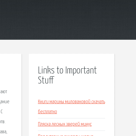
Links to Important
Stuff
кают
дание
Книги марины миловановой скачать
 С
бесплатно
тв.
Пляска лесных зверей минус
ава,