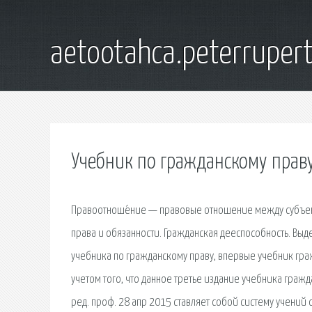
aetootahca.peterruper
Учебник по гражданскому праву
Правоотноше́ние — правовые отношение между субъекта
права и обязанности. Гражданская дееспособность. Выд
учебника по гражданскому праву, впервые учебник граж
учетом того, что данное третье издание учебника гражд
ред. проф. 28 апр 2015 ставляет собой систему учений