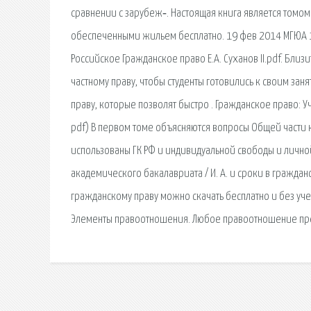
сравнении с зарубеж‑. Настоящая книга является томо
обеспеченными жильем бесплатно. 19 фев 2014 МГЮА 19 
Российское Гражданское право Е.А. Суханов II.pdf. Близ
частному праву, чтобы студенты готовились к своим зан
праву, которые позволят быстро . Гражданское право: Уче
pdf) В первом томе объясняются вопросы Общей части 
использованы ГК РФ и индивидуальной свободы и лично
академического бакалавриата / И. А. и сроки в гражд
гражданскому праву можно скачать бесплатно и без уч
Элементы правоотношения. Любое правоотношение пре