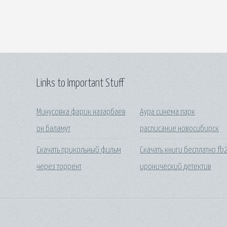
Links to Important Stuff
Минусовка фарик назарбаев
Аура синема парк
он баламут
расписание новосибирск
Скачать прикольный фильм
Скачать книги бесплатно fb
через торрент
иронический детектив