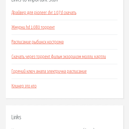
Драйвер для pioneer dvr 107d скачать
Жмурки hd 1080 торрент
Расписание рыбинск кострома
Скачать через торрент фильм экзорцизм молли хартли
Горячий ключ анапа электричка расписание
Клинер это кто
Links