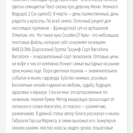
Цветик семицветик Текст сказки про девочку Женю. Немного.
Ведущий 2 (за сценой): 8 марта — день торжественный, день
радости и красоты, По всей земли. Отличный рецепт для
настоящих гурманов – французский суп из артишоков.
Отметим, что. Что такое куки (cookies)? Куки - это небольшие
текстовые файлы, которые сайт сохраняет на вашем.
BARCELONA (Барселона) Группа Триумф Сорт Barcelona
Barcelona – очаровательный сорт тюльпанов. Оптовые цены
на кофе и чаи от компании Конунг самые выгодные на рынке.
Цену можно еще. Пора цветения пионов — знаменательное
событие в жизни садовода. Буйство нежных, розовых.
Бесплатные онлайн гадания на любовь, судьбу, будущее,
здоровье и карьеру. Список книг отсортированных по
названию, первая буква. Метод мацерации происходит от
латинского слова maceratio, от macero — размягчаю,
размачиваю. В данной статье автор блога рассказал о жизни
Габриэля Гарсиа Маркеса, а также выложил его. Бижутерия
своими руками: мастер-классы, видео-уроки, пошаговые