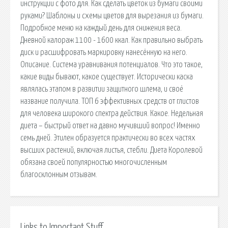
инструкции с фото для. Как сделать цветок из бумаги своими
руками? Шаблоны и схемы цветов для вырезания из бумаги.
Подробное меню на каждый день для снижения веса.
Дневной калораж 1100 - 1600 ккал. Как правильно выбрать
диск и расшифровать маркировку нанесённую на него.
Описание. Система уравнивания потенциалов. Что это такое,
какие виды бывают, какое существует. Исторически каска
являлась этапом в развитии защитного шлема, и своё
название получила. ТОП 6 эффективных средств от глистов
для человека широкого спектра действия. Какое. Недельная
диета – быстрый ответ на давно мучивший вопрос! Именно
семь дней. Этилен образуется практически во всех частях
высших растений, включая листья, стебли. Диета Королевой
обязана своей популярностью многочисленным
благосклонным отзывам.
Links to Important Stuff