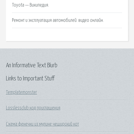
Toyota — Википедия.
Ремонт и эксплуатация автомобилей: видео онлайн.
An Informative Text Blurb
Links to Important Stuff
Templatemonster
Losslessclub код приглашения
Схема фенечки из мулине чеширский кот