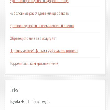
Купить книгу о вкусной и здоровой пище
Рыболовные расследования щербаковы
Краткое содержание поэмы евгений онегин
Образец справка за выслугу лет
Царевич алексей фильм 1997 скачать торрент
Торрент слишком красивая жена
Links
Toyota Mark II — Википедия.