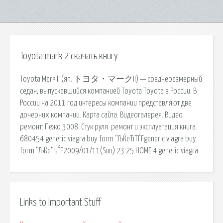
Toyota mark 2 скачать книгу
Toyota Mark II (яп. トヨタ・マークII) — среднеразмерный
седан, выпускавшийся компанией Toyota Toyota в России. В
России на 2011 год интересы компании представляют две
дочерних компании. Карта сайта. Видеогалерея. Видео
ремонт: Пежо 3008. Стук руля. ремонт и эксплуатация книга.
680454 generic viagra buy form “ЉЌeЋТЃFgeneric viagra buy
form “ЉЌe“ъЃF2009/01/11(Sun) 23:25 HOME 4 generic viagra.
Links to Important Stuff