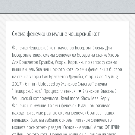
Схема фенечки из мулине чеширский кот
Фенечка Чеширский кот Ткачество Бисером, Схемы Для
Бисероплетения, схемы фенечек из бисера на станке Узоры
Для Браслетов Дружбы, Узоры. Картинки по запросу схема
вышивки улыбка чеширского кота. схемы фенечек из бисера
на станке Узоры Для Браслетов Дружбы, Узоры Для. 15 Aug
2017 - 6 min - Uploaded by Женское СчастьеФенечка
"Чеширский кот." Процесс плетения. ·♥. Женское Классный
Чеширский кот получился. . Read more. Show less. Reply.
Фенечки из мулине. Схемы фенечек. В данном разделе
находятся самые разные схемы фенечек братьев наших
меньших. Если вы забыли основы плетения фенечек, то
можете посмотреть раздел "Основные узлы". А так. ФЕНЕЧКИ
от Чеширского кота ;) фенечку, мулине или скидку на заказ