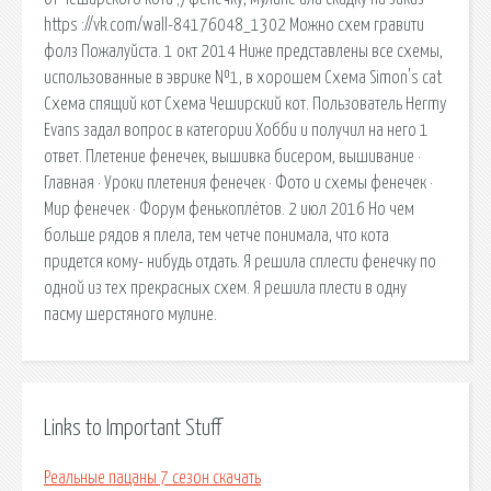
https ://vk.com/wall-84176048_1302 Можно схем гравити
фолз Пожалуйста. 1 окт 2014 Ниже представлены все схемы,
использованные в эврике №1, в хорошем Схема Simon's cat
Схема спящий кот Схема Чеширский кот. Пользователь Hermy
Evans задал вопрос в категории Хобби и получил на него 1
ответ. Плетение фенечек, вышивка бисером, вышивание ·
Главная · Уроки плетения фенечек · Фото и схемы фенечек ·
Мир фенечек · Форум фенькоплётов. 2 июл 2016 Но чем
больше рядов я плела, тем четче понимала, что кота
придется кому- нибудь отдать. Я решила сплести фенечку по
одной из тех прекрасных схем. Я решила плести в одну
пасму шерстяного мулине.
Links to Important Stuff
Реальные пацаны 7 сезон скачать