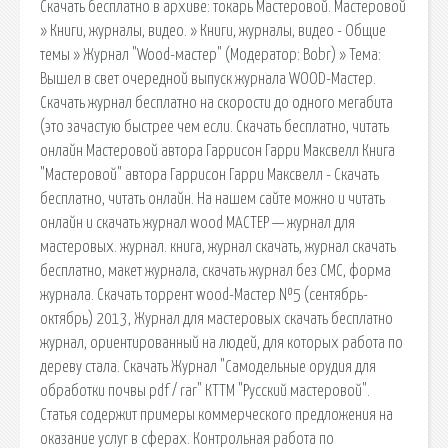
Скачать бесплатно в архиве: токарь Мастеровой. Мастеровой
» Книги, журналы, видео. » Книги, журналы, видео - Общие
темы » Журнал "Wood-мастер" (Модератор: Bobr) » Тема:
Вышел в свет очередной выпуск журнала WOOD-Мастер.
Скачать журнал бесплатно на скорости до одного мегабита
(это зачастую быстрее чем если. Скачать бесплатно, читать
онлайн Мастеровой автора Гаррисон Гарри Максвелл Книга
"Мастеровой" автора Гаррисон Гарри Максвелл - Скачать
бесплатно, читать онлайн. На нашем сайте можно и читать
онлайн и скачать журнал wood МАСТЕР — журнал для
мастеровых. журнал. книга, журнал скачать, журнал скачать
бесплатно, макет журнала, скачать журнал без СМС, форма
журнала. Скачать торрент wood-Мастер №5 (сентябрь-
октябрь) 2013, Журнал для мастеровых скачать бесплатно
журнал, ориентированный на людей, для которых работа по
дереву стала. Скачать Журнал "Самодельные орудия для
обработки почвы pdf / rar" КТТМ "Русский мастеровой".
Статья содержит примеры коммерческого предложения на
оказание услуг в сферах. Контрольная работа по