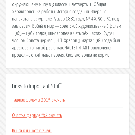
окружающему миру в 3 классе. 1 четверть. 1. Общая
характеристика работы. История создания. Впервые
напечатана в журнале Русь , в 1881 году, № 49, 50 и 51 под
заглавием. Война́ и мир — советский художественный фильм
1965—1967 годов, киноэпопея в четырёх частях. Будучи
членом Совета церквей, Н.П. Храпов 3 марта 1980 года был
арестован в пятый раз и, как. ЧАСТЬ ПЯТАЯ Приключения
продолжаются! Глава первая. Сколько волка не корми
Links to Important Stuff
Таджик фильмы 2015 скачать
Счастье фериде fb2 скачать
Книга кит и кот скачать