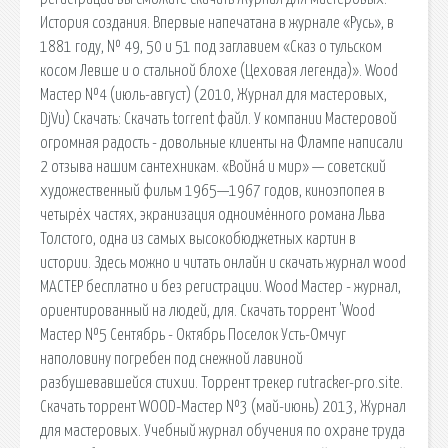
История создания. Впервые напечатана в журнале «Русь», в
1881 году, № 49, 50 и 51 под заглавием «Сказ о тульском
косом Левше и о стальной блохе (Цеховая легенда)». Wood
Мастер №4 (июль-август) (2010, Журнал для мастеровых,
DjVu) Скачать: Скачать torrent файл. У компании Мастеровой
огромная радость - довольные клиенты на Флампе написали
2 отзыва нашим сантехникам. «Война́ и мир» — советский
художественный фильм 1965—1967 годов, киноэпопея в
четырёх частях, экранизация одноимённого романа Льва
Толстого, одна из самых высокобюджетных картин в
истории. Здесь можно и читать онлайн и скачать журнал wood
МАСТЕР бесплатно и без регистрации. Wood Мастер - журнал,
ориентированный на людей, для. Скачать торрент 'Wood
Мастер №5 Сентябрь - Октябрь Поселок Усть-Омчуг
наполовину погребен под снежной лавиной
разбушевавшейся стихии. Торрент трекер rutracker-pro.site.
Скачать торрент WOOD-Мастер №3 (май-июнь) 2013, Журнал
для мастеровых. Учебный журнал обучения по охране труда