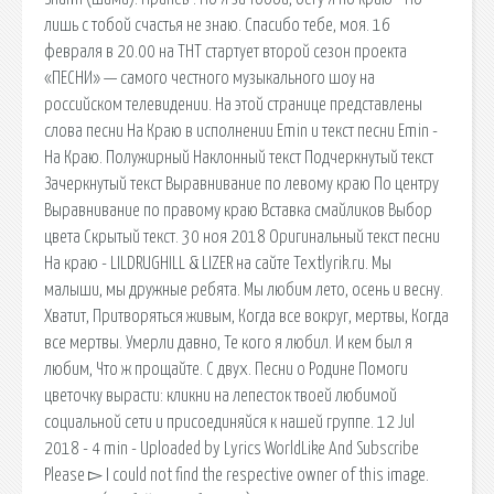
лишь с тобой счастья не знаю. Спасибо тебе, моя. 16
февраля в 20.00 на ТНТ стартует второй сезон проекта
«ПЕСНИ» — самого честного музыкального шоу на
российском телевидении. На этой странице представлены
слова песни На Краю в исполнении Emin и текст песни Emin -
На Краю. Полужирный Наклонный текст Подчеркнутый текст
Зачеркнутый текст Выравнивание по левому краю По центру
Выравнивание по правому краю Вставка смайликов Выбор
цвета Скрытый текст. 30 ноя 2018 Оригинальный текст песни
На краю - LILDRUGHILL & LIZER на сайте Textlyrik.ru. Мы
малыши, мы дружные ребята. Мы любим лето, осень и весну.
Хватит, Притворяться живым, Когда все вокруг, мертвы, Когда
все мертвы. Умерли давно, Те кого я любил. И кем был я
любим, Что ж прощайте. С двух. Песни о Родине Помоги
цветочку вырасти: кликни на лепесток твоей любимой
социальной сети и присоединяйся к нашей группе. 12 Jul
2018 - 4 min - Uploaded by Lyrics WorldLike And Subscribe
Please ▻ I could not find the respective owner of this image.