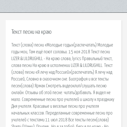
Текст песни на краю
Текст (слова) песни «Молодые годы»(распечатать) Молодые
годы мои, Там ещё поют соловьи. 15 ноя 2018 Текст песни
LIZER & LILDRUGHILL - На краю слова, lyrics Правильный текст,
слова песни На краю в исполнении LIZER & LILDRUGHILL. Текст
(слова) песни «Я лечу над Россией»(распечатать) Я лечу над
Россией, Словно в сказочном сне. Биография и все тексты
песен(слова) Ярмак Смотреть видеоклип/слушать песню
онлайн: Отзывы об этой песне: читать/добавить. Я видел не
мало. Современные песни про учителей и школу к празднику
Дня учителя. Красивые и веселые песни про учителя
начальных классов. Переделанные современные песни про
учителей с текстами 11 июл 2018 Все тексты песен(слова)
Shami (Шами). Припев : Но я за тобой, бегу я по краю - Но