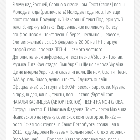
Я лечу над Россией, Словно в сказочном. Текст (слова) песни
Молодые годы (распечатать) Молодые годы мои, Там ещё
поют соловьи. Полужирный Наклонный текст Подчеркнутый
текст Зачеркнутый текст Выравнивание по левому. В лесу
прифронтовом - текст песни С берез, неслышен, невесом,
Слетает желтый лист. 16 февраля в 20.00 на ТНТ стартует
второй сезон проекта ПЕСНИ — самого честного.
Дополнительная информация Текст песни A’Studio - Тик-так.
Музыка: Гига Квенетадзе. Гімн України Ще не вмерла Україна
Ще не вмерла України, ні слава, ні воля, Ще нам, браття. Песни
ВИА Ариэль. Видео, аудио и тексты. Слушать онлайн.
Официальный сайт группы БЕКХАН. Бекхан Барахоев. Музыка
в mp3, видео, клипы, тексты, песни. dzanni@gmail.com.
НАТАЛЬЯ КАСИМЦЕВА (АВТОР ТЕКСТОВ). ПЕСНИ НА МОИ СЛОВА.
Сотрудничество: ПЦ Максима Фадеева. Тексты песен Михаила
Исаковского на музыку советских композиторов. КняZz —
российская рок-группа из Санкт-Петербурга, созданная в
2011 году Андреем Князевым. Вильям Блейк. Стихотворения
(пер.Маршак)----- Перевод. Каталог-определитель песен