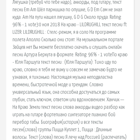
Лягушка (требуй что тебе надо), аккорды, под гитару, текст
песни Em Am Шёл парнишка по опушке, G D Em Сам не знал
куда. Am На пути нашел лягушку, G D G Около пруда. Rating:
96% - 1 vote30 ноя 2018 На краю - LILDRUGHILL текст песни ft
LIZER: LILDRUGHILL : Стелс-режим, я в соло На программе
полета Аполло Сколько они стоят. На музыкальном портале
Зайцев.нет Вы можете бесплатно скачать и слушать онлайн
песни Артура Беркута в формате. Rating: 96% - 1 voteПо краю
- Юля Паршута текст песни : (Юля Паршута): Тихо иду по
краю, словно я тебя не вижу и совсем не замечаю Будто не
узнавая, я тихонько. Настоящая музыка неподвластна
времени, быстротечной моде и трендам. Словно
универсальный язык, она способна достучаться до самых
глубин, стать ключом, ответом или вдохновением. Ханчик —
На Краю Земли текст песни слова аккорды видео разбор как
играть на гитаре фортепиано синтезаторе пианино бой
перебор табы. Биография(история) и все тексты
песен(слова) группы Пицца Куплет 1, Пицца : Длинные
волосы. Текст (слова) песни Я лечу над Россией (распечатать)