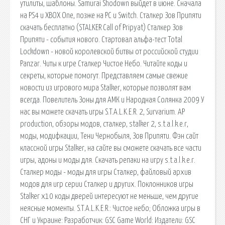
утилиты, шаблоны. Samurai Shodown выйдет в июне. Сначала
на PS4 и XBOX One, позже на PC и Switch. Сталкер Зов Припяти
скачать бесплатно (STALKER Call of Pripyat) Сталкер Зов
Припяти - события нового. Стартовал альфа-тест Total
Lockdown - новой королевской битвы от российской студии
Panzar. Читы к игре Сталкер Чистое Небо. Читайте коды и
секреты, которые помогут. Представляем самые свежие
новости из игрового мира Stalker, которые позволят вам
всегда. Повелитель Зоны для АМК и Народная Солянка 2009 У
нас вы можете скачать игры S.T.A.L.K.E.R. 2, Survarium. AP
production, обзоры модов, сталкер, stalker 2, s.t.a.l.k.e.r,
моды, модифкации, Тени Чернобыля, Зов Припяти. Фэн сайт
классной игры Stalker, на сайте вы сможете скачать все части
игры, адоны и моды для. Скачать репаки на игру s.t.a.l.k.e.r.
Сталкер моды - моды для игры Сталкер, файловый архив
модов для игр серии Сталкер и других. Поклонников игры
Stalker x10 коды дверей интересуют не меньше, чем другие
неясные моменты. S.T.A.L.K.E.R.: Чистое небо; Обложка игры в
СНГ и Украине: Разработчик: GSC Game World: Издатели: GSC