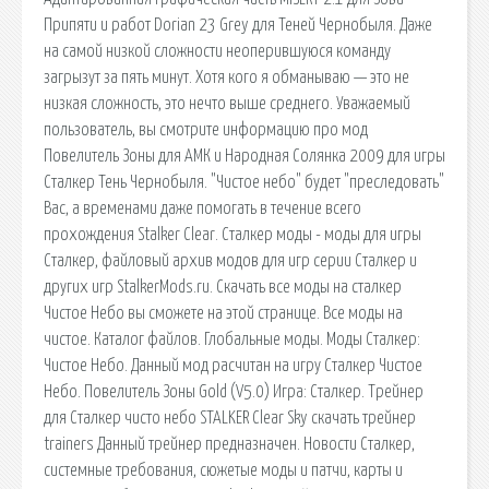
Припяти и работ Dorian 23 Grey для Теней Чернобыля. Даже
на самой низкой сложности неоперившуюся команду
загрызут за пять минут. Хотя кого я обманываю — это не
низкая сложность, это нечто выше среднего. Уважаемый
пользователь, вы смотрите информацию про мод
Повелитель Зоны для АМК и Народная Солянка 2009 для игры
Сталкер Тень Чернобыля. "Чистое небо" будет "преследовать"
Вас, а временами даже помогать в течение всего
прохождения Stalker Clear. Сталкер моды - моды для игры
Сталкер, файловый архив модов для игр серии Сталкер и
других игр StalkerMods.ru. Скачать все моды на сталкер
Чистое Небо вы сможете на этой странице. Все моды на
чистое. Каталог файлов. Глобальные моды. Моды Сталкер:
Чистое Небо. Данный мод расчитан на игру Сталкер Чистое
Небо. Повелитель Зоны Gold (V5.0) Игра: Сталкер. Трейнер
для Сталкер чисто небо STALKER Clear Sky скачать трейнер
trainers Данный трейнер предназначен. Новости Сталкер,
системные требования, сюжетые моды и патчи, карты и