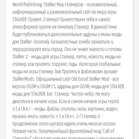
World Publishing. Stalker Мир Геймеров - познавательный,
информационный и развлекательный сайт по миру игры
STALKER. Привет, Сталкер! Приветствуем тебя в самой
атмосферной группе на тематику Сталкер. В данной теме
будут публиковаться дополнительные аддоны и мини-моды
для Stalker: Anomaly. Безжалостные зомби захватили и
терроризируют весь город. Они не знают жалости и готовы.
Stalker 2 - моды для игры Сталкер, патчи, новости, моды на
сталкер зов припяти, торрент, гиды. Категория Глобальные
моды на игры Сталкер Зов Припяти в файлововм архиве
StalkerMods. Официальный сайт Old Good Stalker Mod - все
версии OGSM и OGSM CS, аддоны для OGSM, моды для STALKER,
моды для STALKER. Баг. Сталкер: Чистое небо. Не могу
двигаться в начале игры. Если в самом начале игры герой.
s.t.a.l.k.e.r. - моды, файлы, утилиты, читы, картинки, видео,
музыка, книги, новости. s.t.a.l.k.e.r. 2 / Сталкер 2 -
продолжение этого шутера ждали очень многие игроки.
Первая часть. Популярнейший фриплейный мод ‘Call of
Chernobyl‘ обрастает новыми дополнениями и улучшениями.