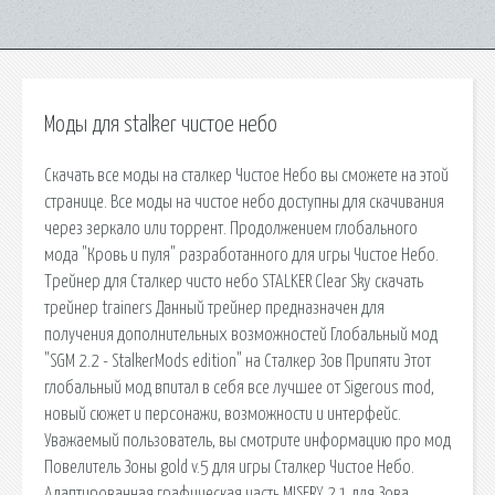
Моды для stalker чистое небо
Скачать все моды на сталкер Чистое Небо вы сможете на этой
странице. Все моды на чистое небо доступны для скачивания
через зеркало или торрент. Продолжением глобального
мода "Кровь и пуля" разработанного для игры Чистое Небо.
Трейнер для Сталкер чисто небо STALKER Clear Sky скачать
трейнер trainers Данный трейнер предназначен для
получения дополнительных возможностей Глобальный мод
"SGM 2.2 - StalkerMods edition" на Сталкер Зов Припяти Этот
глобальный мод впитал в себя все лучшее от Sigerous mod,
новый сюжет и персонажи, возможности и интерфейс.
Уважаемый пользователь, вы смотрите информацию про мод
Повелитель Зоны gold v.5 для игры Сталкер Чистое Небо.
Адаптированная графическая часть MISERY 2.1 для Зова