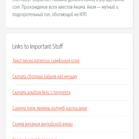
coin. Прохождение всех квестов Акима. Аким — мутный и
подозрительный тип, обитающий на КПП.
Links to Important Stuff
Текст песни катарсис симфония огня
Скачать сборник зайцев нет музыку
Скачать альбом krec с торрента
Синема парк тюмень колумб расписание
Схема вязания английской вязки