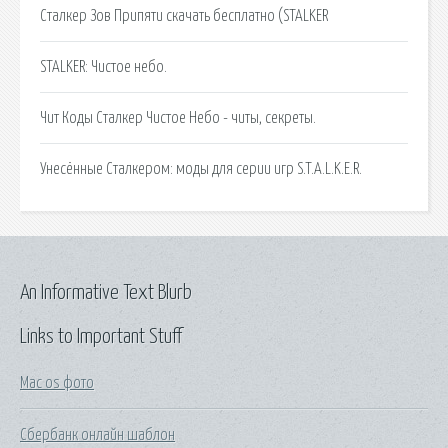
Сталкер Зов Припяти скачать бесплатно (STALKER
STALKER: Чистое небо.
Чит Коды Сталкер Чистое Небо - читы, секреты.
Унесённые Сталкером: моды для серии игр S.T.A.L.K.E.R.
An Informative Text Blurb
Links to Important Stuff
Mac os фото
Сбербанк онлайн шаблон