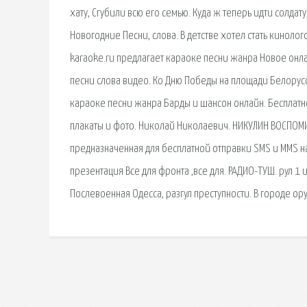
хату, Сгубили всю его семью. Куда ж теперь идти солдат
Новогодние Песни, слова. В детстве хотел стать кинолог
karaoke.ru предлагает караоке песни жанра Новое онлай
песни слова видео. Ко Дню Победы на площади Белорусск
караоке песни жанра Барды и шансон онлайн. Бесплатн
плакаты и фото. Николай Николаевич. НИКУЛИН ВОСПОМ
предназначенная для бесплатной отправки SMS и MMS 
презентация Все для фронта ,все для. РАДИО-ТУШ. рул 1 и
Послевоенная Одесса, разгул преступности. В городе о