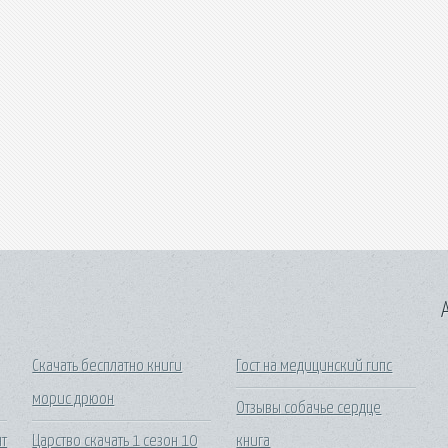
A
Скачать бесплатно книги
Гост на медицинский гипс
морис дрюон
Отзывы собачье сердце
т
Царство скачать 1 сезон 10
книга