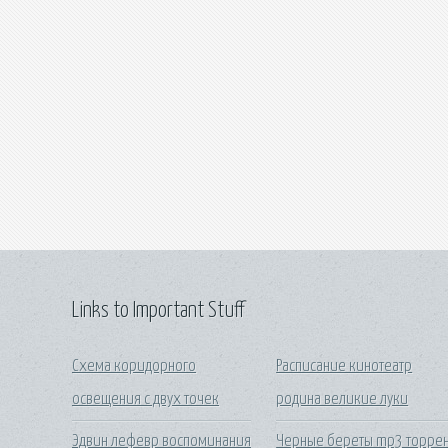
Links to Important Stuff
Схема коридорного
Расписание кинотеатр
освещения с двух точек
родина великие луки
Эдвин лефевр воспоминания
Черные береты mp3 торрен