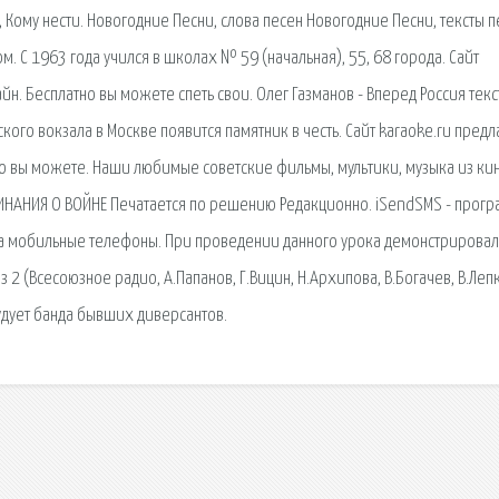
у, Кому нести. Новогодние Песни, слова песен Новогодние Песни, тексты 
ом. С 1963 года учился в школах № 59 (начальная), 55, 68 города. Сайт
н. Бесплатно вы можете спеть свои. Олег Газманов - Вперед Россия текс
ого вокзала в Москве появится памятник в честь. Сайт karaoke.ru предл
о вы можете. Наши любимые советские фильмы, мультики, музыка из кин
ИНАНИЯ О ВОЙНЕ Печатается по решению Редакционно. iSendSMS - прогр
на мобильные телефоны. При проведении данного урока демонстрировал
з 2 (Всесоюзное радио, А.Папанов, Г.Вицин, Н.Архипова, В.Богачев, В.Леп
рудует банда бывших диверсантов.