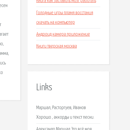
Книга как заставить мозг работать
песен
Голодные игры пламя восстания
скачать на компьютер
т
Андроид камера приложение
агает
о,
Книги тверская москва
амма,
ись
ко
Links
Маршал, Расторгуев, Иванов
Хорошо , аккорды и текст песни.
Александр Маршал Это всё моя