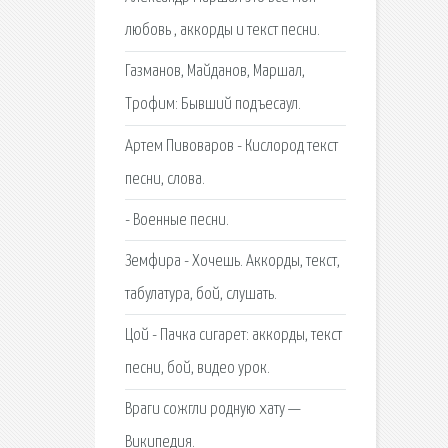
любовь , аккорды и текст песни.
Газманов, Майданов, Маршал,
Трофим: Бывший подъесаул.
Артем Пивоваров - Кислород текст
песни, слова.
- Военные песни.
Земфира - Хочешь. Аккорды, текст,
табулатура, бой, слушать.
Цой - Пачка сигарет: аккорды, текст
песни, бой, видео урок.
Враги сожгли родную хату —
Википедия.