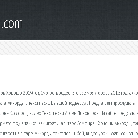
t.com
ов Хорошо 2019 год Смотреть видео. Это всё моя любовь 2018 год, акк
ата. Аккорды и текст песни Бывший подъесаул. Предлагаем прослушать 
ров - Кислород, видео Текст песни Артем Пивоваров. На сайте представл
мате mp3 а также. Как играть на гитаре Земфира - Хочешь. Аккорды, тек
 сигарет на гитаре. Аккорды, текст песни, бой, видео урок. Враги сожгли