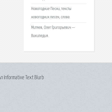
Новогодние Песни, тексты
новогодних песен, слова.
Митяев, Олег Григорьевич —
Википедия.
n Informative Text Blurb