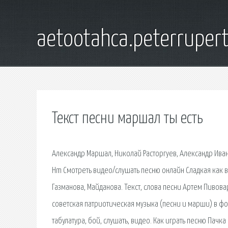
aetootahca.peterruper
Текст песни маршал ты есть
Александр Маршал, Николай Расторгуев, Александр Иван
Hm Смотреть видео/слушать песню онлайн Сладкая как в
Газманова, Майданова. Текст, слова песни Артем Пивова
советская патриотическая музыка (песни и марши) в фор
табулатура, бой, слушать, видео. Как играть песню Пачка