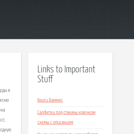
Links to Important
Stuff
орды в
песню
Книги баммес
ена
Салфетки под стаканы крючком
ст,
схемы с описанием
 родную