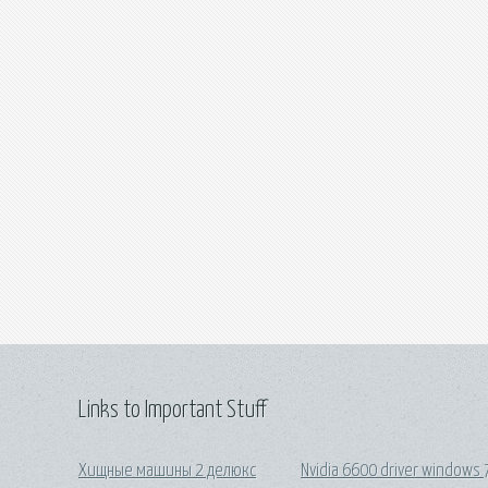
Links to Important Stuff
Хищные машины 2 делюкс
Nvidia 6600 driver windows 