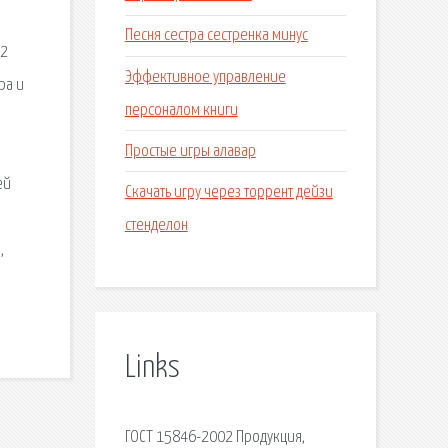
Песня сестра сестренка минус
22
Эффективное управление
ра и
персоналом книги
Простые игры алавар
ей
Скачать игру через торрент дейзи
стенделон
,
Links
ГОСТ 15846-2002 Продукция,