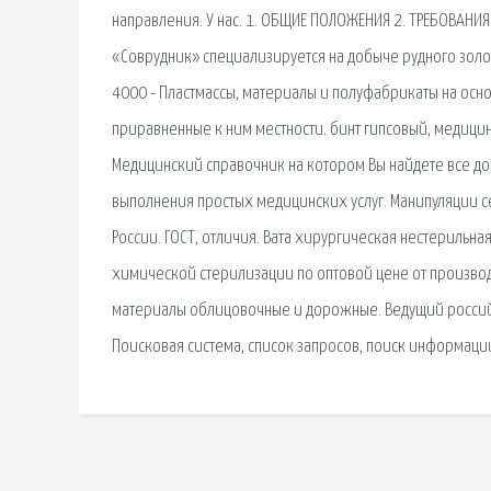
направления. У нас. 1. ОБЩИЕ ПОЛОЖЕНИЯ 2. ТРЕБОВАНИ
«Соврудник» специализируется на добыче рудного золо
4000 - Пластмассы, материалы и полуфабрикаты на осн
приравненные к ним местности. бинт гипсовый, медицин
Медицинский справочник на котором Вы найдете все до
выполнения простых медицинских услуг. Манипуляции се
России. ГОСТ, отличия. Вата хирургическая нестерильная
химической стерилизации по оптовой цене от производ
материалы облицовочные и дорожные. Ведущий россий
Поисковая сиcтема, список запросов, поиск информаци