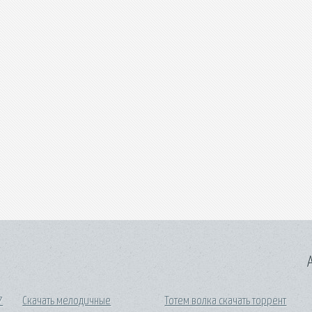
A
7
Скачать мелодичные
Тотем волка скачать торрент