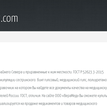
t.com
айнего Севера и приравненные к ним местности. ГОСТ Р 52623.3-2015
нипуляции сестринского. бинт гипсовый, медицинский гипс, полиуретан
правочник на котором Вы найдете все документы качества на медицинску
телей России. ГОСТ, отличия. На сайте ООО «ВераМед» Вы сможете купить
ециализируется на продаже медикаментов и товаров медицинского