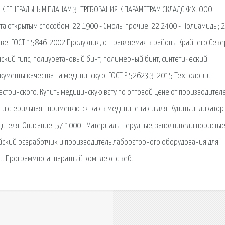
Я К ГЕНЕРАЛЬНЫМ ПЛАНАМ 3. ТРЕБОВАНИЯ К ПАРАМЕТРАМ СКЛАДСКИХ. ООО
та открытым способом. 22 1900 - Смолы прочие; 22 2400 - Полиамиды; 
ове. ГОСТ 15846-2002 Продукция, отправляемая в районы Крайнего Севе
ский гипс, полиуретановый бинт, полимерный бинт, синтетический.
кументы качества на медицинскую. ГОСТ Р 52623.3-2015 Технологии
стринского. Купить медицинскую вату по оптовой цене от производител
 и стерильная - применяются как в медицине так и для. Купить индикатор
ителя. Описание. 57 1000 - Материалы нерудные, заполнители пористые
ский разработчик и производитель лабораторного оборудования для.
и. Программно-аппаратный комплекс с веб.