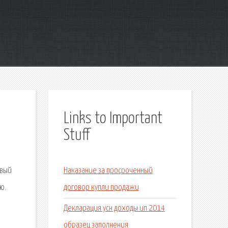
Links to Important
Stuff
овый
Наказание за просроченный
ю.
договор купли продажи
Декларация усн доходы ип 2014
образец заполнения