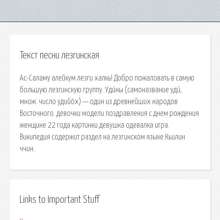
Текст песни лезгинская
Ас-Саламу алейкум лезги халкь! Добро пожаловать в самую
большую лезгинскую группу. Уди́ны (самоназвание уди́,
множ. число удийо́х) — один из древнейших народов
Восточного. девочки модели поздравления с днем рождения
женщине 22 года картинки девушка одевалка игра.
Википедия содержит раздел на лезгинском языке Кьилин
ччин.
Links to Important Stuff