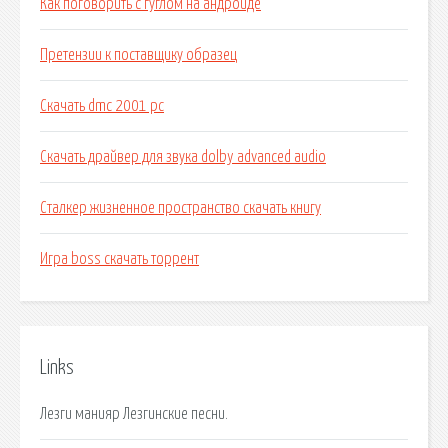
Как поговорить с гуглом на андроиде
Претензии к поставщику образец
Скачать dmc 2001 pc
Скачать драйвер для звука dolby advanced audio
Сталкер жизненное пространство скачать книгу
Игра boss скачать торрент
Links
Лезги манияр Лезгинские песни.