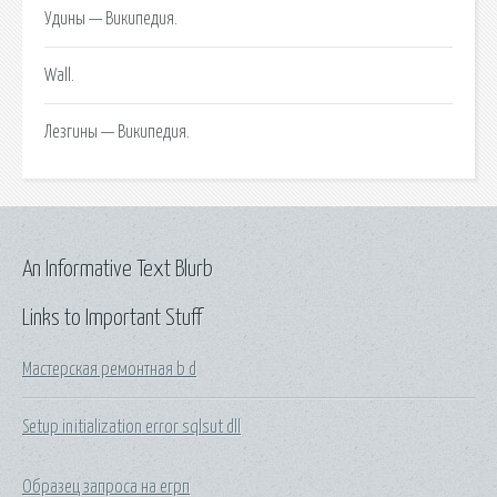
Удины — Википедия.
Wall.
Лезгины — Википедия.
An Informative Text Blurb
Links to Important Stuff
Мастерская ремонтная b d
Setup initialization error sqlsut dll
Образец запроса на егрп