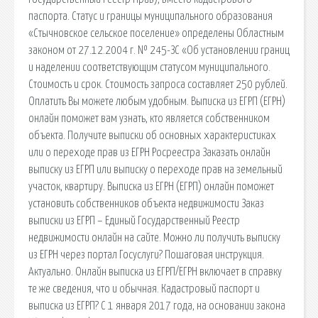
паспорта. Статус и границы муниципального образования
«Стычновское сельское поселение» определены Областным
законом от 27.12.2004 г. № 245-ЗС «Об установлении границ
и наделении соответствующим статусом муниципального.
Стоимость и срок. Стоимость запроса составляет 250 рублей.
Оплатить Вы можете любым удобным. Выписка из ЕГРП (ЕГРН)
онлайн поможет вам узнать, кто является собственником
объекта. Получите выписки об основных характеристиках
или о переходе прав из ЕГРН Росреестра Заказать онлайн
выписку из ЕГРП или выписку о переходе прав на земельный
участок, квартиру. Выписка из ЕГРН (ЕГРП) онлайн поможет
установить собственников объекта недвижимости Заказ
выписки из ЕГРП – Единый Государственный Реестр
недвижимости онлайн на сайте. Можно ли получить выписку
из ЕГРН через портал Госуслуги? Пошаговая инструкция.
Актуально. Онлайн выписка из ЕГРП/ЕГРН включает в справку
те же сведения, что и обычная. Кадастровый паспорт и
выписка из ЕГРП? С 1 января 2017 года, на основании закона