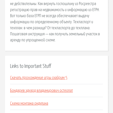
не действительны. Как вернуть госпошлину из Росреестра
регистрацию прав на недвижимость и информацию из ЕГРН.
Вот только база ЕГРП не всегда обеспечивает выдачу
информации по определенному объекту. Техпаспорт и
техплан: в чем разница? От техпаспорта до техплана.
Пошаговая инструкция — как получить земельный участок в
аренду по упрощенной схеме.
Links to Important Stuff
Скачать прохождение игры скайрим 5
Бондарев эдуард владимирович остеопат
Схема монтажа ондулина