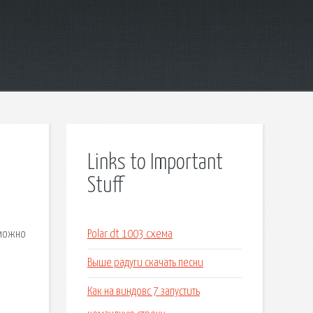
Links to Important
Stuff
 можно
Polar dt 1003 схема
Выше радуги скачать песни
Как на виндовс 7 запустить