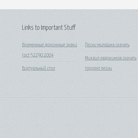
Links to Important Stuff
Временные дорожные знаки
Песни милашка скачать
гост 52290 2004
Михаил евдокимов скачать
Виртуальный стол
торрент песни