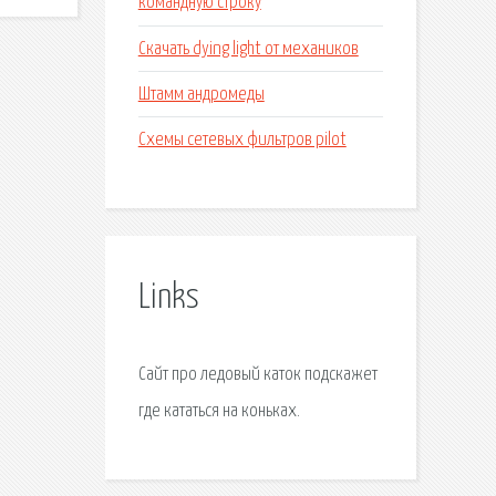
командную строку
Скачать dying light от механиков
Штамм андромеды
Схемы сетевых фильтров pilot
Links
Сайт про ледовый каток подскажет
где кататься на коньках.