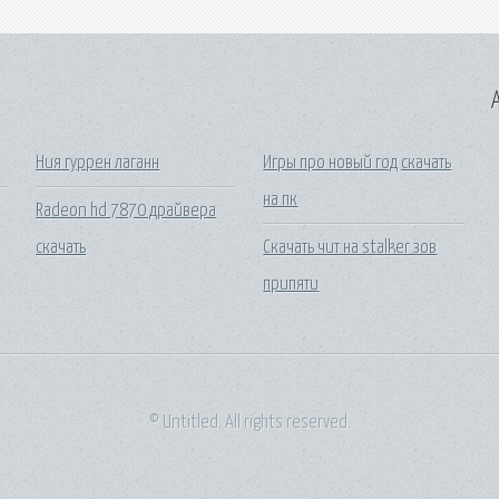
A
Ния гуррен лаганн
Игры про новый год скачать
на пк
Radeon hd 7870 драйвера
скачать
Скачать чит на stalker зов
припяти
© Untitled. All rights reserved.