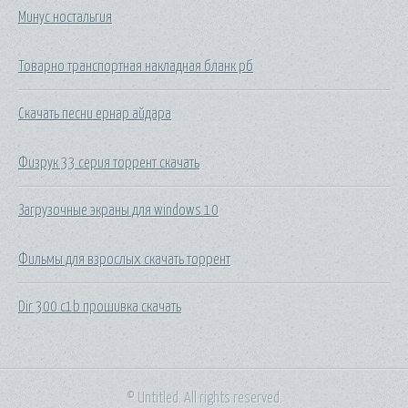
Минус ностальгия
Товарно транспортная накладная бланк рб
Скачать песни ернар айдара
Физрук 33 серия торрент скачать
Загрузочные экраны для windows 10
Фильмы для взрослых скачать торрент
Dir 300 c1b прошивка скачать
© Untitled. All rights reserved.