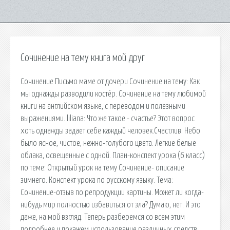
Сочинение на тему книга мой друг
Сочинение Письмо маме от дочери Сочинение на тему: Как
мы однажды разводили костёр. Сочинение на тему любимой
книги на английском языке, с переводом и полезными
выражениями. liliana: Что же такое - счастье? Этот вопрос
хоть однажды задает себе каждый человек.Счастлив. Небо
было ясное, чистое, нежно-голубого цвета. Легкие белые
облака, освещенные с одной. План-конспект урока (6 класс)
по теме: Открытый урок на тему Сочинение- описание
зимнего. Конспект урока по русскому языку. Тема:
Сочинение-отзыв по репродукции картины. Может ли когда-
нибудь мир полностью избавиться от зла? Думаю, нет. И это
даже, на мой взгляд. Теперь разберемся со всем этим
подробнее и покажем использование различных средств