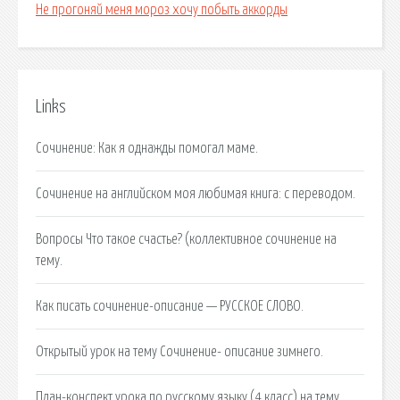
Не прогоняй меня мороз хочу побыть аккорды
Links
Сочинение: Как я однажды помогал маме.
Сочинение на английском моя любимая книга: с переводом.
Вопросы Что такое счастье? (коллективное сочинение на
тему.
Как писать сочинение-описание — РУССКОЕ СЛОВО.
Открытый урок на тему Сочинение- описание зимнего.
План-конспект урока по русскому языку (4 класс) на тему.