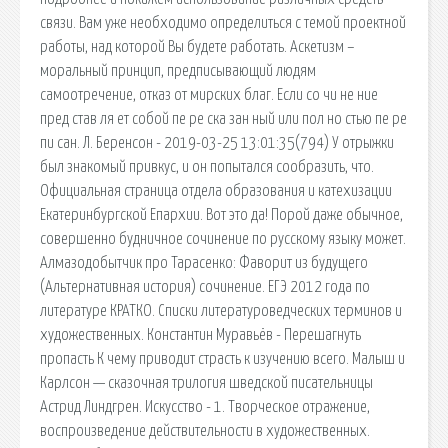
связи. Вам уже необходимо определиться с темой проектной
работы, над которой Вы будете работать. Аскетизм –
моральный принцип, предписывающий людям
самоотречение, отказ от мирских благ. Если со чи не ние
пред став ля ет собой пе ре ска зан ный или пол но стью пе ре
пи сан. Л. Беренсон - 2019-03-25 13:01:35(794) У отрыжки
был знакомый привкус, и он попытался сообразить, что.
Официальная страница отдела образования и катехизации
Екатеринбургской Епархии. Вот это да! Порой даже обычное,
совершенно будничное сочинение по русскому языку может.
Алмазодобытчик про Тарасенко: Фаворит из будущего
(Альтернативная история) сочинение. ЕГЭ 2012 года по
литературе КРАТКО. Списки литературоведческих терминов и
художественных. Константин Муравьёв - Перешагнуть
пропасть К чему приводит страсть к изучению всего. Малыш и
Карлсон — сказочная трилогия шведской писательницы
Астрид Линдгрен. Искусство - 1. Творческое отражение,
воспроизведение действительности в художественных.