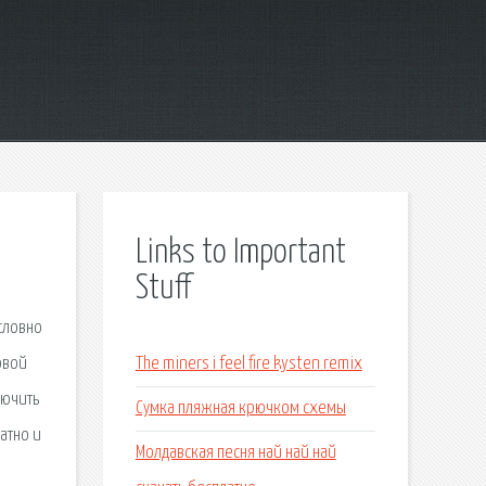
Links to Important
Stuff
словно
овой
The miners i feel fire kysten remix
лючить
Сумка пляжная крючком схемы
атно и
Молдавская песня най най най