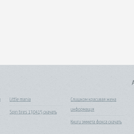
A
и
Little mania
Слишком красивая жена
информация
Spin tires 130415 скачать
Книги эммета фокса скачать