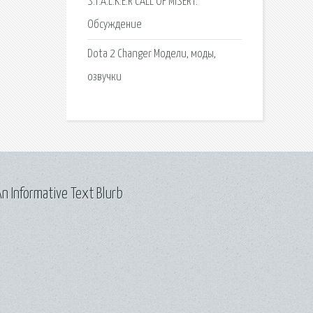
S.T.A.L.K.E.R CALL OF MISERY.
Обсуждение
Dota 2 Changer Модели, моды,
озвучки
n Informative Text Blurb