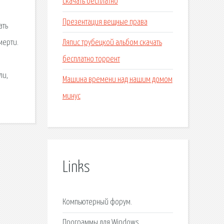
скачать бесплатно
Презентация вещные права
ать
Ляпис трубецкой альбом скачать
мерти.
бесплатно торрент
ли,
Машина времени над нашим домом
минус
Links
Компьютерный форум.
Программы для Windows.