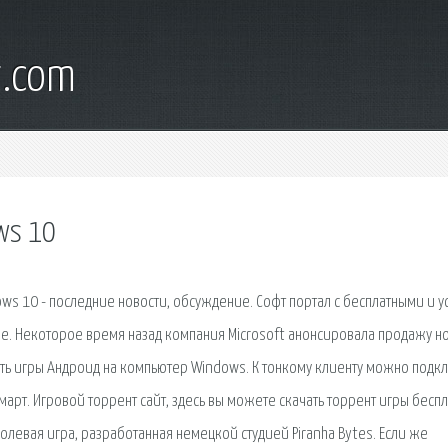
t.com
ws 10
s 10 - последние новости, обсуждение. Софт портал с бесплатными и у
. Некоторое время назад компания Microsoft анонсировала продажу н
ить игры Андроид на компьютер Windows. К тонкому клиенту можно подк
арт. Игровой торрент сайт, здесь вы можете скачать торрент игры беспл
ролевая игра, разработанная немецкой студией Piranha Bytes. Если же