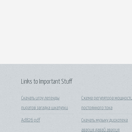
Links to Important Stuff
Скачать игру легенды
Схема регулятора мощност
пиратов загадка шкатулки
постоянного тока
Ad826 pdf
Скачать музыку дискотека
авария давай авария