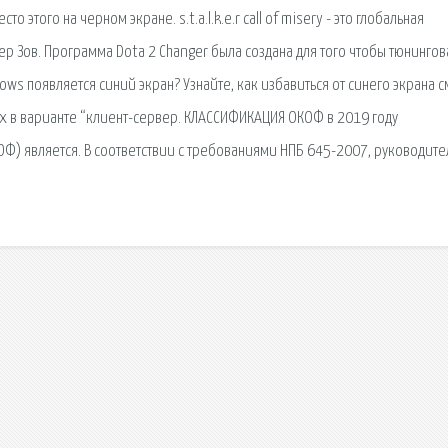
о этого на черном экране. s.t.a.l.k.e.r call of misery - это глобальная
 Зов. Программа Dota 2 Changer была создана для того чтобы тюнингов
ows появляется синий экран? Узнайте, как избавиться от синего экрана с
.х в варианте “клиент-сервер. КЛАССИФИКАЦИЯ ОКОФ в 2019 году
) является. В соответствии с требованиями НПБ 645-2007, руководите