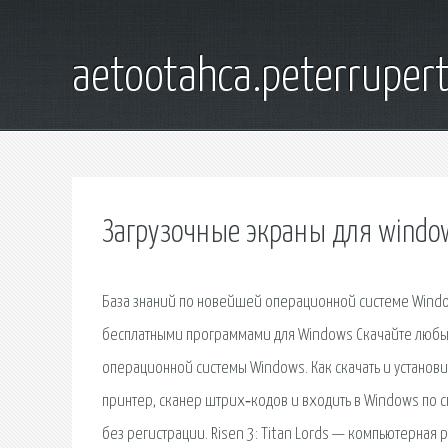
aetootahca.peterruper
Загрузочные экраны для windo
База знаний по новейшей операционной системе Window
бесплатными программами для Windows Скачайте любые
операционной системы Windows. Как скачать и установ
принтер, сканер штрих‑кодов и входить в Windows по см
без регистрации. Risen 3: Titan Lords — компьютерная 