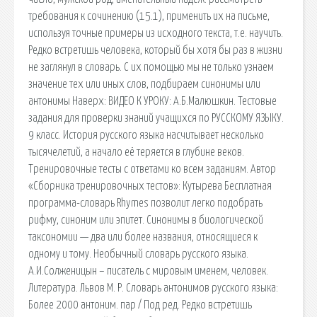
требования к сочинению (15.1), применить их на письме,
используя точные примеры из исходного текста, т.е. научить.
Редко встретишь человека, который бы хотя бы раз в жизни
не заглянул в словарь. С их помощью мы не только узнаем
значение тех или иных слов, подбираем синонимы или
антонимы Наверх: ВИДЕО К УРОКУ: А.Б.Малюшкин. Тестовые
задания для проверки знаний учащихся по РУССКОМУ ЯЗЫКУ.
9 класс. История русского языка насчитывает несколько
тысячелетий, а начало её теряется в глубине веков.
Тренировочные тесты с ответами ко всем заданиям. Автор
«Сборника тренировочных тестов»: Кутырева Бесплатная
программа-словарь Rhymes позволит легко подобрать
рифму, синоним или эпитет. Синонимы в биологической
таксономии — два или более названия, относящиеся к
одному и тому. Необычный словарь русского языка.
А.И.Солженицын – писатель с мировым именем, человек.
Литература. Львов М. Р. Словарь антонимов русского языка:
Более 2000 антоним. пар / Под ред. Редко встретишь