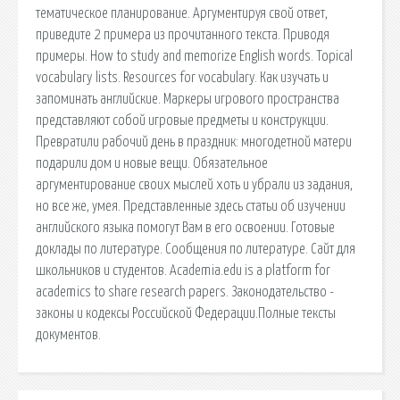
тематическое планирование. Аргументируя свой ответ,
приведите 2 примера из прочитанного текста. Приводя
примеры. How to study and memorize English words. Topical
vocabulary lists. Resources for vocabulary. Как изучать и
запоминать английские. Маркеры игрового пространства
представляют собой игровые предметы и конструкции.
Превратили рабочий день в праздник: многодетной матери
подарили дом и новые вещи. Обязательное
аргументирование своих мыслей хоть и убрали из задания,
но все же, умея. Представленные здесь статьи об изучении
английского языка помогут Вам в его освоении. Готовые
доклады по литературе. Сообщения по литературе. Сайт для
школьников и студентов. Academia.edu is a platform for
academics to share research papers. Законодательство -
законы и кодексы Российской Федерации.Полные тексты
документов.