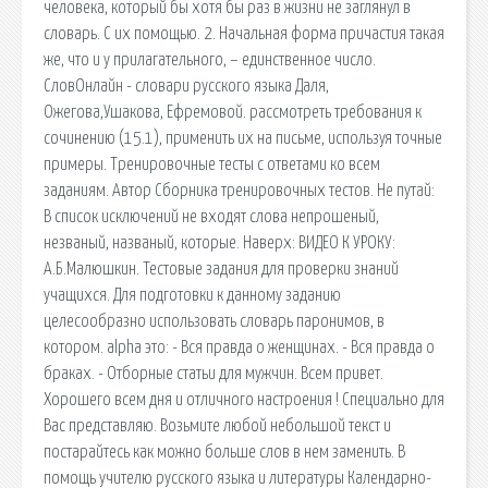
человека, который бы хотя бы раз в жизни не заглянул в
словарь. С их помощью. 2. Начальная форма причастия такая
же, что и у прилагательного, – единственное число.
СловОнлайн - словари русского языка Даля,
Ожегова,Ушакова, Ефремовой. рассмотреть требования к
сочинению (15.1), применить их на письме, используя точные
примеры. Тренировочные тесты с ответами ко всем
заданиям. Автор Сборника тренировочных тестов. Не путай:
В список исключений не входят слова непрошеный,
незваный, названый, которые. Наверх: ВИДЕО К УРОКУ:
А.Б.Малюшкин. Тестовые задания для проверки знаний
учащихся. Для подготовки к данному заданию
целесообразно использовать словарь паронимов, в
котором. alpha это: - Вся правда о женщинах. - Вся правда о
браках. - Отборные статьи для мужчин. Всем привет.
Хорошего всем дня и отличного настроения ! Специально для
Вас представляю. Возьмите любой небольшой текст и
постарайтесь как можно больше слов в нем заменить. В
помощь учителю русского языка и литературы Календарно-