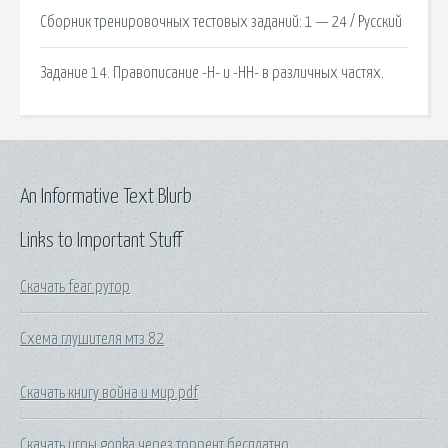
Сборник тренировочных тестовых заданий: 1 — 24 / Русский
Задание 14. Правописание -Н- и -НН- в различных частях.
An Informative Text Blurb
Links to Important Stuff
Скачать fear рутор
Схема глушителя мтз 82
Скачать книгу война и мир pdf
Скачать игры gonka через торрент бесплатно