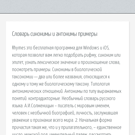
Словарь синонимы и антонимы примеры
Rhymes это бесплатная программа для Windows и iOS,
которая позволит вам легко подобрать рифму, синоним или
эпитет, узнать лексическое значение и произношение слова,
посмотреть примеры. Синонимы в биологической
таксономии — два или более названия, относящиеся к
одному и тому же биологическому таксону. Типология
антонимических отношений. Антонимы по типу выражаемых
понятий: контрадикторные. Необычный словарь русского
языка. А.И.Солженицын – писатель с мировым именем,
человек с необычной биографией, личность, заслужившая
уважение и признание всего мира. 2. Начальная форма
причастия такая же, что и у прилагательного, – единственное
число, мужской род, именительный падеж. рассмотреть