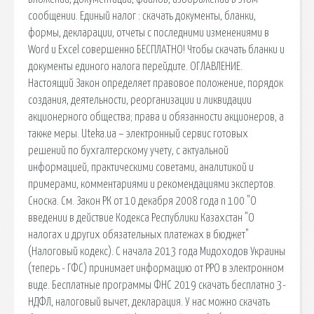
сообщении. Единый налог : скачать документы, бланки,
формы, декларации, отчеты с последними изменениями в
Word и Excel совершенно БЕСПЛАТНО! Чтобы скачать бланки и
документы единого налога перейдите. ОГЛАВЛЕНИЕ.
Настоящий Закон определяет правовое положение, порядок
создания, деятельности, реорганизации и ликвидации
акционерного общества; права и обязанности акционеров, а
также меры. Uteka.ua – электронный сервис готовых
решений по бухгалтерскому учету, с актуальной
информацией, практическими советами, аналитикой и
примерами, комментариями и рекомендациями экспертов.
Сноска. См. Закон РК от 10 декабря 2008 года n 100 "О
введении в действие Кодекса Республики Казахстан "О
налогах и других обязательных платежах в бюджет"
(Налоговый кодекс). С начала 2013 года Мидоходов Украины
(теперь - ГФС) принимает информацию oт РРО в электронном
виде. Бесплатные программы ФНС 2019 скачать бесплатно 3-
НДФЛ, налоговый вычет, декларация. У нас можно скачать