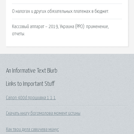
О налогах и других обязательных платежах в бюджет.
Кассовый аппарат – 2019, Украина (РРО): применение,
отчеты.
An Informative Text Blurb
Links to Important Stuff
Canon 400d прошивка 1 1 1
Скачать книгу богомолова момент истины
Как твои дела савичева минус