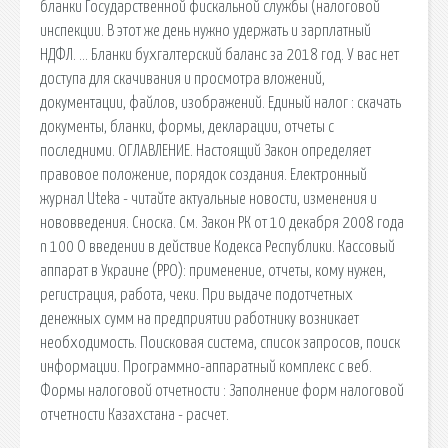
бланки Государственной фискальной службы (налоговой
инспекции. В этот же день нужно удержать и зарплатный
НДФЛ. … Бланки бухгалтерский баланс за 2018 год. У вас нет
доступа для скачивания и просмотра вложений,
документации, файлов, изображений. Единый налог : скачать
документы, бланки, формы, декларации, отчеты с
последними. ОГЛАВЛЕНИЕ. Настоящий Закон определяет
правовое положение, порядок создания. Електронный
журнал Uteka - читайте актуальные новости, изменения и
нововведения. Сноска. См. Закон РК от 10 декабря 2008 года
n 100 О введении в действие Кодекса Республики. Кассовый
аппарат в Украине (РРО): применение, отчеты, кому нужен,
регистрация, работа, чеки. При выдаче подотчетных
денежных сумм на предприятии работнику возникает
необходимость. Поисковая сиcтема, список запросов, поиск
информации. Программно-аппаратный комплекс с веб.
Формы налоговой отчетности : Заполнение форм налоговой
отчетности Казахстана - расчет.