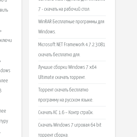
но и
7 - скачать на рабочий стол.
овить
WinRAR Бесплатные программы для
ь
Windows.
 ключи
Microsoft NET Framework 4.7.2.3081
скачать бесплатно для.
ь
Лучшие сборки Windows 7 x64
indows
Ultimate скачать торрент.
олее
Торрент cкачать бесплатно
B
программу на русском языке.
лее
Скачать КС 1.6 – Контр страйк.
туру
Скачать Windows 7 игровая 64 bit
,
торрент сборка.