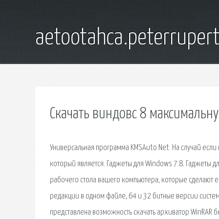
aetootahca.peterruper
Скачать виндовс 8 максимальн
Универсальная программа KMSAuto Net. На случай если н
который является. Гаджеты для Windows 7:8. Гаджеты д
рабочего стола вашего компьютера, которые сделают ег
редакции в одном файле, 64 и 32 битные версии систем
представлена возможность скачать архиватор WinRAR бе