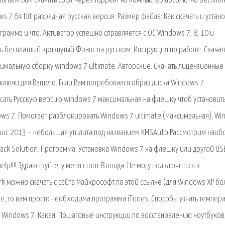
лагаем Вам скачать софт через торрент на компьютер абсолютно бесплат
s 7 64 bit разрядная русская версия. Размер файла: Как скачать и устан
грамма и что. Активатор успешно справляется с ОС Windows 7, 8, 10 и
ть бесплатный крякнутый Фрапс на русском. Инструкция по работе. Скачат
симальную сборку windows 7 ultimate. Авторские. Скачать лицензионные
ключи для Вашего. Если Вам потребовался образ диска Windows 7
исать Русскую версию windows 7 максимальная на флешку чтоб установит
ws 7. Помогает разблокировать Windows 7 ultimate (максимальная), W
 Офис 2013 – небольшая утилита под названием KMSAuto Рассмотрим наиб
ck Solution. Программа. Установка Windows 7 на флешку или другой US
p!!!! Здравствуйте, у меня стоит 8 винда. Не могу подключиться к
k можно скачать с сайта Майкрософт по этой ссылке (для Windows XP бо
le, то вам просто необходима программа iTunes. Способы узнать темпера
 Windows 7. Какая. Пошаговые инструкции по восстановлению ноутбуков