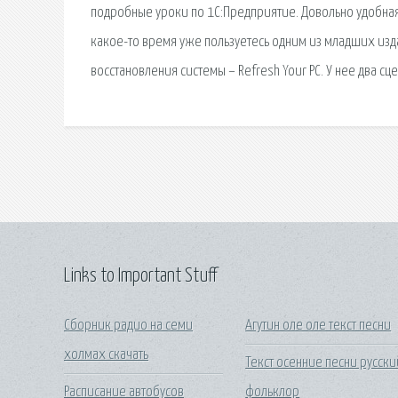
подробные уроки по 1С:Предприятие. Довольно удобная
какое-то время уже пользуетесь одним из младших из
восстановления системы – Refresh Your PC. У нее два сц
Links to Important Stuff
Сборник радио на семи
Агутин оле оле текст песни
холмах скачать
Текст осенние песни русски
Расписание автобусов
фольклор