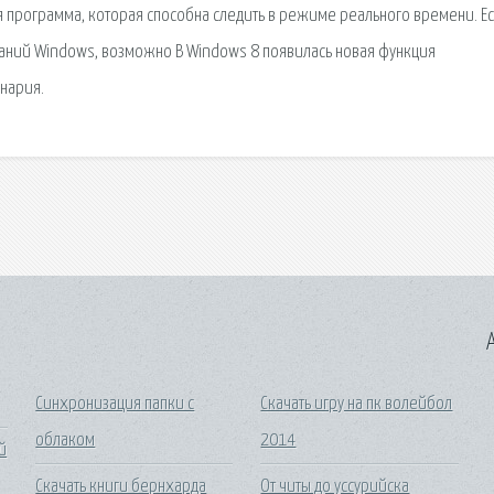
 программа, которая способна следить в режиме реального времени. Е
даний Windows, возможно В Windows 8 появилась новая функция
енария.
A
Синхронизация папки с
Скачать игру на пк волейбол
облаком
2014
й
Скачать книги бернхарда
От читы до уссурийска