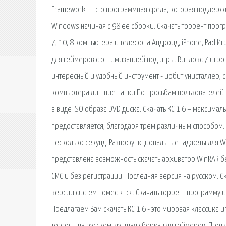
Framework — это программная среда, которая поддерж
Windows начиная с 98 ее сборки. Скачать торрент прог
7, 10, 8 компьютера и телефона Андроид, iPhone,iPad И
для геймеров с оптимизацией под игры. Виндовс 7 игров
интересный и удобный инструмент - иобит унисталлер,
компьютера лишние папки По просьбам пользователей п
в виде ISO образа DVD диска. Скачать КС 1.6 – максима
предоставляется, благодаря трем различным способом. 
несколько секунд. Разнофункциональные гаджеты для Wi
представлена возможность скачать архиватор WinRAR бе
СМС и без регистрации! Последняя версия на русском. С
версии систем поместятся. Скачать торрент программу
Предлагаем Вам скачать КС 1.6 - это мировая классика