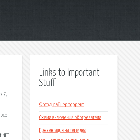
Links to Important
Stuff
s 7,
Фотодизайнер торрент
 все
Схема включения обогревателя
Презентация на тему два
t NET