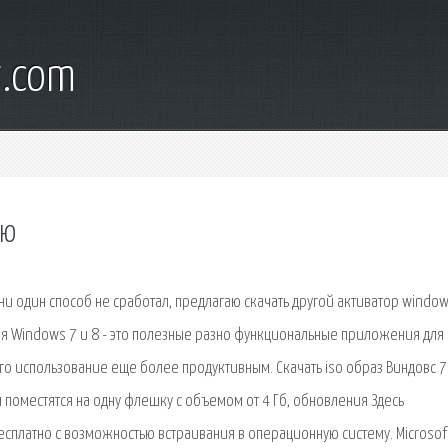
t.com
ую
и один способ не сработал, предлагаю скачать другой активатор window
ля Windows 7 и 8 - это полезные разно функциональные приложения для
о использование еще более продуктивным. Скачать iso образ Виндовс 7
 поместятся на одну флешку с объемом от 4 Гб, обновления Здесь
сплатно с возможностью встраивания в операционную систему. Microsof