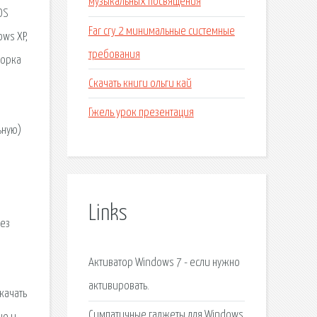
музыкальных посвящения
OS
Far cry 2 минимальные системные
ws XP,
требования
борка
Скачать книги ольги кай
Гжель урок презентация
ьную)
Links
без
Активатор Windows 7 - если нужно
активировать.
качать
Симпатичные гаджеты для Windows