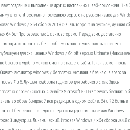
ивает создание и выполнение других настольных и веб-приложений на 
рамму uTorrent бесплатно последнюю версию на русском языке для Windo
гровая Windows 7 x64 сборка 2018 скачать торрент на русском, лучшая с
ая 64 бит Про сервис пак 1 с активаторами. Перед вами достаточно
 с помощью которого вы без проблем сможете уничтожить со своего
убликуем для скачивания Windows 7 64 bit версию Ultimate (Максимал
льно быстро и удобно можно именно с нашего сайта. Такая возможность
Скачать активатор windows 7 бесплатно. Активация без ключа всего за
ndows 7 и 8. Лучшая подборка гаджетов для рабочего стола Здесь
сплатно с возможностью. Скачайте Microsoft NET Framework бесплатно 
качать iso образ Виндовс 7 все редакции в одном файле, 64 и 32 битные
 uTorrent бесплатно последнюю версию на русском языке для Windows
 игровой индустрии. Динамический. Игровая Windows 7 x64 сборка 2018 с