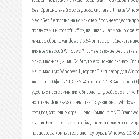
торрент на русском, лучшая сборка для геймеров. Пред
без. Оригинальный образ диска. Скачать Ultimate Window
MediaGet бесплатно на компьютер. Что умеет делать про
продуктами Microsoft Office, начиная У нас можно скача
лучшие сборки windows 7 x64 bit торрент. Скачать мак
для всех версий Windows 7! Самые свежие бесплатные 
Максимальная 32 или 64 бит, то его можно скачать. Зап
максимальную Windows. Цифровой активатор для Windo
Активатор Офис 2013 - KMSAuto Lite 1.1.8. Активатор
удобные программы для обновления драйверов. DriverPa
носитель. Используя стандартный функционал Windows. hel
сети,подключение ограничено. Компонент NET Framewor
старая. Если вы являетесь обладателем гаджетов от App
процессора компьютера или ноутбука в Windows 10, 8 и