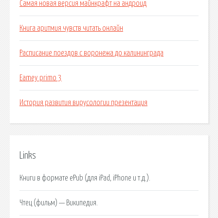
Самая новая версия майнкрафт на андроид
Книга аритмия чувств читать онлайн
Расписание поездов с воронежа до калининграда
Eamey primo 3
История развития вирусологии презентация
Links
Книги в формате ePub (для iPad, iPhone и т.д.).
Чтец (фильм) — Википедия.