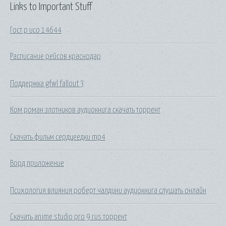
Links to Important Stuff
Гост р исо 14644
Расписание рейсов краснодар
Поддержка gfwl fallout 3
Ком роман злотников аудиокнига скачать торрент
Скачать фильм сердцеедки mp4
Ворд приложение
Психология влияния роберт чалдини аудиокнига слушать онлайн
Скачать anime studio pro 9 rus торрент