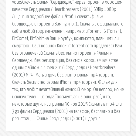
votesСкачать фильм "Сердцеедки" через торрент в хорошем
качестве Сердцеедки / Heartbreakers (2001) BDRip 1080p
Лицензия подробнее файлы. Чтобы скачать фильм
Сердцеедки с торрента Вам нужно: 1. Скачать с официального
сайта любой торрент-клиент, например: µTorrent , BitTorrent,
BitComet, BitSpirit на Ваш ноутбук, компьютер, планшет или
смартфон. Сайт новинок KinoFilmTorrent.com предлагает Вам
без ограничений Скачать бесплатно торрент » Фильм »
Сердцеедки без регистрации, без смс в хорошем качестве
одним файлом. 14 фев 2016 Сердцеедки / Heartbreakers
(2001) MP4 , Мать и дочь бесплатно фильм mp4 торрент,
Скачать бесплатно сериал iPhone mp4 торрент. Фильм для
тех, кто любит незатейливый женский юмор. Он неплох, но не
исключителен - из ряда "посмеяться на один раз", и то,
некоторые шутки наигранны 30 ноя 2015 Скачать в mp4 или
3gp фильм Сердцеедки (2001) на телефон, бесплатно и без
регистрации. Фильм Сердцеедки (2001) и другие.