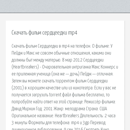
Скачать фильм сердцеедки mp4
Скачать фильм Сердцеедки в mp4 на телефон. О фильме: У
Пейдж и Макс не совсем обычные отношения, какими они
должны быт между матерью. 8 мар 2012 Сердцеедки
(Heartbreakers) - Очаровательная интриганка Макс Коннерс и
ее прилежная ученица (она же — дочь) Пейдж — отличная.
Затем вы можете скачать торрентом фильм Сердцеедки
(2001) в хорошем качестве или из кинотеатра. Если у вас не
получается загрузить torrent файл фильма бесплатно, то
попробуйте найти ответ на этой странице. Режиссёр фильма:
Дэвид Миркин Год: 2001 Жанр: мелодрама Страна: США
Оригинальное название: Heartbreakers Длительность: 2 часа
3 минуты Форматы для телефона: mp4 и 3gp Перевод:
лицензионное дублирование. 9 сен 2016 Смотреть Кино.