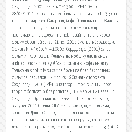
Сердцеедки. 2001 Скачать MP4 360p, MP4 1080p.
28/06/2014 · Бесплатные мобильные фильмы mp4 и 3gp на
телефон, смартфон (Андроид, Айфон) или планшет. Жалобы,
касающиеся нарушения авторских и смежных прав,
принимаются по адресу kinomob.net@mail.ru или через
форму обратной связи. 21 ноя 2018 Смотреть Сердцеедки
Скачать MP4 360p, MP4 1080p. Сердцеедки (2001) супер
фильм 7.5/10 · 02:11. Фильмы на мобилку или планшет
android iphone mp4 3gp! Все форматы кинофильмов тут.
Только на kinotut.tv su самая большая база бесплатных
фильмов, сериалов. 17 мар 2016 Скачать с торрента
Сердцеедки (2001) MP4 из категории mp4 фильмы через
торрент бесплатно без регистрации. 7 мар 2012 Название:
Сердцеедки Оригинальное название: Heartbreakers Год
выпуска: 2001 Страна: США Жанр: комедия, мелодрама,
криминал. Доктор Стрэндж – еще один хороший фильм на
телефон, рассказывающий историю хирурга, которому
довелось потерять веру, но обретенная позже. Rating: 3.4 - 2