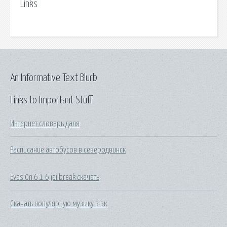
Links
An Informative Text Blurb
Links to Important Stuff
Интернет словарь даля
Расписание автобусов в северодвинск
Evasi0n 6 1 6 jailbreak скачать
Скачать популярную музыку в вк