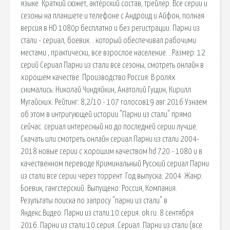
языке. Краткий сюжет, актёрский состав, трейлер. Все серии и
сезоны на планшете и телефоне с Андроид и Айфон, полная
версия в HD 1080p бесплатно и без регистрации. Парни из
стали - сериал, боевик. . который обеспечивал рабочими
местами , практически, все взрослое население. . Размер: 12
серий Сериал Парни из стали все сезоны, смотреть онлайн в
хорошем качестве. Производство Россия. В ролях
снимались: Николай Чиндяйкин, Анатолий Гущин, Кирилл
Мугайских. Рейтинг: 8,2/10 - 107 голосов19 авг 2016 Узнаем
об этом в интригующей истории "Парни из стали" прямо
сейчас. сериал интересный.но до последней серии лучше.
Скачать или смотреть онлайн сериал Парни из стали 2004-
2018 новые серии с хорошим качеством hd 720 - 1080 и в
качественном переводе Криминальный Русский сериал Парни
из стали все серии через торрент. Год выпуска: 2004. Жанр:
Боевик, гангстерский. Выпущено: Россия, Компания.
Результаты поиска по запросу "парни из стали" в
Яндекс.Видео. Парни из стали.10.серия. ok.ru. 8 сентября
2016. Парни из стали.10.серия. Сериал. Парни из стали (все