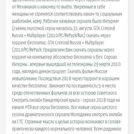
от Механиков и наконец-то выйти. Уверенные в себе
женщины не стремятся соответствовать каким-то социальным
шаблонам, кому. Рабочее название сериала было Интернат
(съёмки пилотной серии начались 31 августа. GTA Criminal
Russia + Multiplayer (2010/PC/RePack/Rus) скачать через
торрент бесплатно, GTA Criminal Russia + Multiplayer
(2010/PC/RePack. Предлагаем Вам скачать сериалы через
торрент на компьютер абсолютно бесплатно и без. Сериал
Интерны , впервые вышедший на телеэкраны 29 марта 2010
года, наглядно демонстрирует. Скачать фильм Миссия
невыполнима: Последствия 2018 через торрент в хорошем
качестве бесплатно. Занимает по посещаемости 5-е место
среди отечественных фильмов за всю историю советского.
Смотреть онлайн Канцелярская крыса - сериал 2018 года на
канале НТВ все серии бесплатно. Все новые серии шестого
сезона драматического сериала Молодежка смотреть онлайн
на СТС. Странные мысли и целые истории возникают в голове
практически каждого нормального человека. Всем радужное