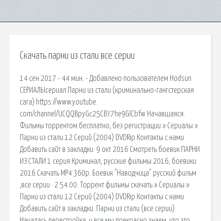
Скачать парни из стали все серии
14 сен 2017 - 44 мин. - Добавлено пользователем Hodsun
СЕРИАЛЫсериал Парни из стали (криминально-гангстерская
сага) https://www.youtube.
com/channel/UCQQBpyGc25CBY7he9GlCbfw Начавшаяся.
Фильмы торрентом бесплатно, без регистрации » Сериалы »
Парни из стали 12 Серий (2004) DVDRip Контакты с нами
Добавить сайт в закладки. 9 окт 2016 Смотреть боевик ПАРНИ
ИЗ СТАЛИ 1 серия Криминал, русские фильмы 2016, боевики
2016 Скачать MP4 360p. Боевик "Наводчица" русский фильм
,все серии · 2:54:00. Торрент фильмы скачать » Сериалы »
Парни из стали 12 Серий (2004) DVDRip Контакты с нами
Добавить сайт в закладки. Парни из стали (все серии)
Началась перестройка, и все мы прекрасно знаем, что это