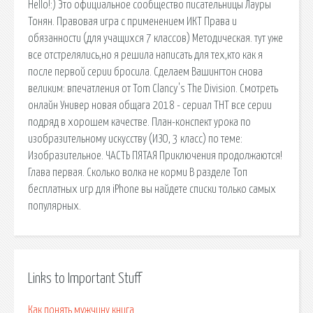
Hello!:) Это официальное сообщество писательницы Лауры
Тонян. Правовая игра с применением ИКТ Права и
обязанности (для учащихся 7 классов) Методическая. тут уже
все отстрелялись,но я решила написать для тех,кто как я
после первой серии бросила. Сделаем Вашингтон снова
великим: впечатления от Tom Clancy's The Division. Смотреть
онлайн Универ новая общага 2018 - сериал ТНТ все серии
подряд в хорошем качестве. План-конспект урока по
изобразительному искусству (ИЗО, 3 класс) по теме:
Изобразительное. ЧАСТЬ ПЯТАЯ Приключения продолжаются!
Глава первая. Сколько волка не корми В разделе Топ
бесплатных игр для iPhone вы найдете списки только самых
популярных.
Links to Important Stuff
Как понять мужчину книга