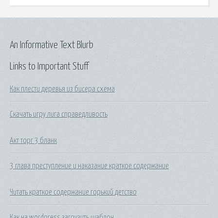
An Informative Text Blurb
Links to Important Stuff
Как плести деревья из бисера схема
Скачать игру лига справедливость
Акт торг 3 бланк
3 глава преступление и наказание краткое содержание
Читать краткое содержание горький детство
Как на wordpress загрузить шаблон