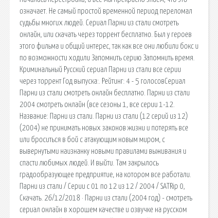
означает. Не самый простой временной период переломал
судьбы многих людей. Сериал Парни из стали смотреть
онлайн, или скачать через торрент бесплатно. Был у героев
этого фильма и общий интерес, так как все они любили бокс и
по возможности ходили Запомнить серию Запомнить время.
Криминальный Русский сериал Парни из стали все серии
через торрент Год выпуска:. Рейтинг: 4 - 5 голосовСериал
Парни из стали смотреть онлайн бесплатно. Парни из стали
2004 смотреть онлайн (все сезоны 1, все серии 1-12.
Название: Парни из стали. Парни из стали (12 серий из 12)
(2004) не принимать новых законов жизни и потерять все
или броситься в бой с атакующим новым миром, с
вывернутыми наизнанку новыми правилами выживания и
спасти любимых людей. И выйти. Там закрылось
градообразующее предприятие, на котором все работали.
Парни из стали / Серии с 01 по 12 из 12 / 2004 / SATRip 0,
Скачать. 26/12/2018 · Парни из стали (2004 год) - смотреть
сериал онлайн в хорошем качестве и озвучке на русском