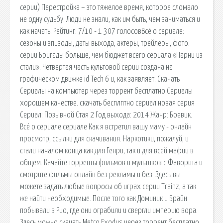
серии) Перестройка – это тяжелое время, которое сломало
не одну судьбу. Люди не знали, как им быть, чем заниматься и
как начать. Рейтинг: 7/10 - 1 307 голосовВсё о сериале:
сезоны и эпизоды, даты выхода, актеры, трейлеры, фото.
серии Бригады больше, чем бюджет всего сериала «Парни из
стали». Четвертая часть культовой серии создана на
графическом движке id Tech 6 и, как заявляет. Скачать
Сериалы на компьютер через торрент бесплатно Сериалы
хорошем качестве. скачать бесплптно сериал новая серия
Сериал: Позывной Стая 2 Год выхода: 2014 Жанр: Боевик.
Всё о сериале сериале Как я встретил вашу маму - онлайн
просмотр, ссылки для скачивания. Наркотики, пожалуй, и
стали началом конца как для Генри, так и для всей мафии в
общем. Качайте торренты фильмов и мультиков с Фаворита и
смотрите фильмы онлайн без рекламы и без. Здесь вы
можете задать любые вопросы об играх серии Trainz, а так
же найти необходимые. После того как Доминик и Брайн
побывали в Рио, где они ограбили и свергли империю вора.
Здесь можно скачать Metro Exodus через торрент бесплатно