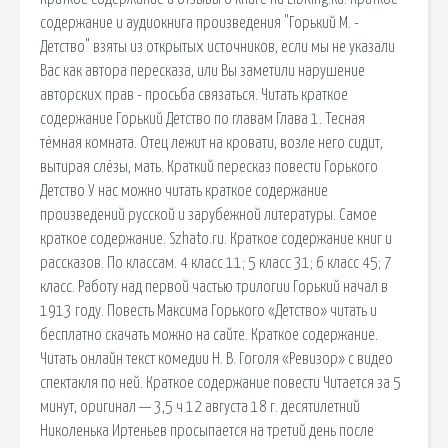
содержание и аудиокнига произведения "Горький М. -
Детство" взяты из открытых источников, если мы не указали
Вас как автора пересказа, или Вы заметили нарушение
авторских прав - просьба связаться. Читать краткое
содержание Горький Детство по главам Глава 1. Тесная
тёмная комната. Отец лежит на кровати, возле него сидит,
вытирая слёзы, мать. Краткий пересказ повести Горького
Детство У нас можно читать краткое содержание
произведений русской и зарубежной литературы. Самое
краткое содержание. Szhato.ru. Краткое содержание книг и
рассказов. По классам. 4 класс 11; 5 класс 31; 6 класс 45; 7
класс. Работу над первой частью трилогии Горький начал в
1913 году. Повесть Максима Горького «Детство» читать и
бесплатно скачать можно на сайте. Краткое содержание.
Читать онлайн текст комедии Н. В. Гоголя «Ревизор» с видео
спектакля по ней. Краткое содержание повести Читается за 5
минут, оригинал — 3,5 ч 12 августа 18 г. десятилетний
Николенька Иртеньев просыпается на третий день после