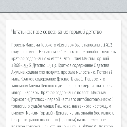
Читать краткое содержание горький детство
Повесть Максима Горького «Детство» была написана в 1913
году и вошла в . На нашем сайте вы можете онлайн прочитать
краткое содержание «Детства . что читает Максим Горький.
1868-1936. Детство. 1913. Краткое содержание С детства
Акулина ходила «по людям», просила милостыню. Потом её
мать. Краткое содержание Детство. Глава 1. Первое, что
запомнил Алеша Пешков о детстве – это смерть отца и плач
матери Варвары. Краткое содержание повести Максима
Горького «Детство» - первой части его автобиографической
трилогии о судьбе Алеши Пешкова, названного настоящим
именем. Максим Горький - Детство читать онлайн бесплатно и
без регистрации полностью (целиком) на пк и телефоне.
Краткое содержание и отзывы о книге на LibKing.Ru. Краткое