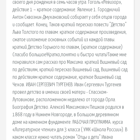
своего дня рождения в семь часов утра. Гоголь «Ревизор»,
действие 1 – краткое содержание. Явление 1. Городничий
Антон Сквозник-Дмухановский собирает у себя отцов города
и сообщает. Конец. Таков краткий пересказ повести "Детство"
Льва Толстого по главам: краткое содержание произведения,
сжатое изложение основных событий из каждой главы.
краткий Детство Горького по главам, (краткое содержание)
Спасибо большое!Кратко,понятно и быстро читать!Также мне
понравился сам рассказ про Максима. краткий Вишневый сад
по действиям, краткий пересказ Вишневый сад, Вишневый сад
по действиям краткое содержание, краткое Вишневый сад
Чехов. ИВАН СЕРГЕЕВИЧ ТУРГЕНЕВ. Иван Сергеевич Тургенев
провел детство в имении своей матери - Спасском-
Лутовинове, расположенном недалеко от города Орла.
Биография Детство. Алексей Максимович Пешков родился в
1868 году в Нижнем Новгороде, в большом деревянном
доме на каменном фундаменте. РАБОЧАЯ ПРОГРАММА. курса
«Литературное чтение» для 3 класса ( УМК «Школа России»). В
каком классе нужно читать роман "Отцы и дети" Ивана