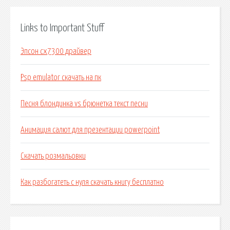
Links to Important Stuff
Эпсон cx7300 драйвер
Psp emulator скачать на пк
Песня блондинка vs брюнетка текст песни
Анимация салют для презентации powerpoint
Скачать розмальовки
Как разбогатеть с нуля скачать книгу бесплатно