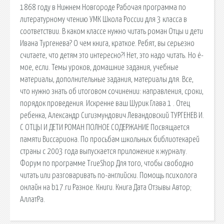
1868 году в Нижнем Новгороде Рабочая программа по
литературному чтению УМК Школа России для 3 класса в
соответствии. В каком классе нужно читать роман Отцы и дети
Ивана Тургенева? О чем книга, краткое. Ребят, вы серьезно
считаете, что детям это интересно?! Нет, это надо читать. Но ё-
мое, если. Темы уроков, домашние задания, учебные
материалы, дополнительные задания, материалы для. Все,
что нужно знать об итоговом сочинении: направления, сроки,
порядок проведения. Искренне ваш Шурик Глава 1 . Отец
ребенка, Александр Сигизмундович Левандовский ТУРГЕНЕВ И.
С ОТЦЫ И ДЕТИ РОМАН ПОЛНОЕ СОДЕРЖАНИЕ Посвящается
памяти Виссариона. По просьбам школьных библиотекарей
страны с 2003 года выпускается приложение к журналу.
Форум по программе TrueShop Для того, чтобы свободно
читать или разговаривать по-английски. Помощь психолога
онлайн на b17.ru Разное. Книги. Книга Дата Отзывы Автор;
АллатРа.