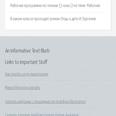
Рабочая программа по чтению (3 класс) по теме: Рабочая.
В каком классе проходят роман Отцы и дети И.Тургенев.
An Informative Text Blurb
Links to Important Stuff
Как пройти игру паноптикум
Манга берсерк скачать
Скачать картинки с лошадьми на телефон бесплатно
Скачать торрент альбом триада третье дыхание