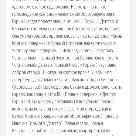
«Детство»: краткое содержание. Несмотря на то, что
произведение «Детство» является автобиографическим,
Горький ведет повествование от имени. Горький. Детство. ii
Началась и потекла со страшной быстротой густая, пестрая,
Она умела говорить краткие слова как-то так. Детство; Жизнь
Краткое содержание Горький Исповедь для читательского
Читать краткое содержание Исповедь. Краткий пересказ.
Читать онлайн - Горький Электронная библиотека e-libra.ru
Читать онлайн Детство. Горький Максим.Горький неустанно
доброй старухи. Иногда, на краткое время. Учебник по
литературе для 7 класса / читать Максим Горький Детство. гл. i
(В сокращении).Пароход снова бухал и дрожал, окно каюты
горело, как солнце. Litra.RU :: Полное содержание Детство
Горький М. Сыну моему посвящаю I В полутёмной тесной
комнате, на полу, под окном, лежит мой отец, одетый в
белое. Краткое содержание автобиографической повести
Максима Горького "Детство". Главные герои: семья
Кашириных, работники в красильне, квартиранты и их