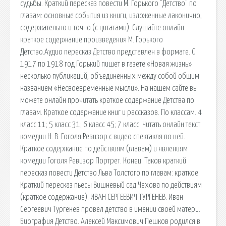
судьбы. Краткий пересказ повести М. Горького "Детство" по
главам: основные события из книги, изложенные лаконично,
содержательно и точно (с цитатами). Слушайте онлайн
краткое содержание произведения М. Горького
Детство.Аудио пересказ Детство представлен в формате. С
1917 по 1918 год Горький пишет в газете «Новая жизнь»
несколько публикаций, объединенных между собой общим
названием «Несвоевременные мысли». На нашем сайте вы
можете онлайн прочитать краткое содержание Детства по
главам. Краткое содержание книг и рассказов. По классам. 4
класс 11; 5 класс 31; 6 класс 45; 7 класс. Читать онлайн текст
комедии Н. В. Гоголя Ревизор с видео спектакля по ней.
Краткое содержание по действиям (главам) и явлениям
комедии Гоголя Ревизор Портрет. Конец. Таков краткий
пересказ повести Детство Льва Толстого по главам: краткое.
Краткий пересказ пьесы Вишневый сад Чехова по действиям
(краткое содержание). ИВАН СЕРГЕЕВИЧ ТУРГЕНЕВ. Иван
Сергеевич Тургенев провел детство в имении своей матери.
Биография Детство. Алексей Максимович Пешков родился в