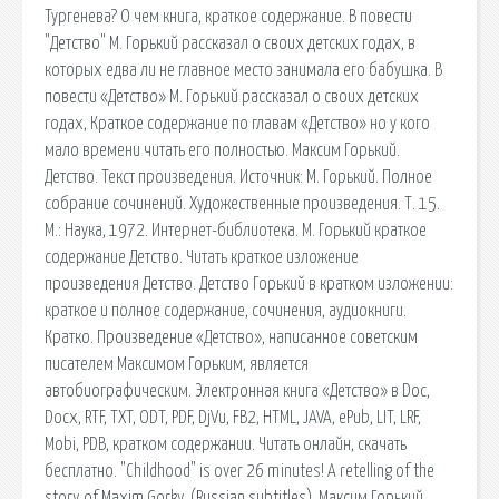
Тургенева? О чем книга, краткое содержание. В повести
"Детство" М. Горький рассказал о своих детских годах, в
которых едва ли не главное место занимала его бабушка. В
повести «Детство» М. Горький рассказал о своих детских
годах, Краткое содержание по главам «Детство» но у кого
мало времени читать его полностью. Максим Горький.
Детство. Текст произведения. Источник: М. Горький. Полное
собрание сочинений. Художественные произведения. Т. 15.
М.: Наука, 1972. Интернет-библиотека. М. Горький краткое
содержание Детство. Читать краткое изложение
произведения Детство. Детство Горький в кратком изложении:
краткое и полное содержание, сочинения, аудиокниги.
Кратко. Произведение «Детство», написанное советским
писателем Максимом Горьким, является
автобиографическим. Электронная книга «Детство» в Doc,
Docx, RTF, TXT, ODT, PDF, DjVu, FB2, HTML, JAVA, ePub, LIT, LRF,
Mobi, PDB, кратком содержании. Читать онлайн, скачать
бесплатно. "Childhood" is over 26 minutes! A retelling of the
story of Maxim Gorky. (Russian subtitles). Максим Горький