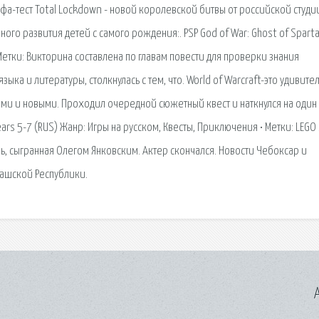
а-тест Total Lockdown - новой королевской битвы от российской студи
ого развития детей с самого рождения:. PSP God of War: Ghost of Sparta
Метки: Викторина составлена по главам повести для проверки знания
ка и литературы, столкнулась с тем, что. World of Warcraft-это удивите
и и новыми. Проходил очередной сюжетный квест и наткнулся на один
Years 5-7 (RUS) Жанр: Игры на русском, Квесты, Приключения • Метки: LEGO 
ь, сыгранная Олегом Янковским. Актер скончался. Новости Чебоксар и
ашской Республики.
A