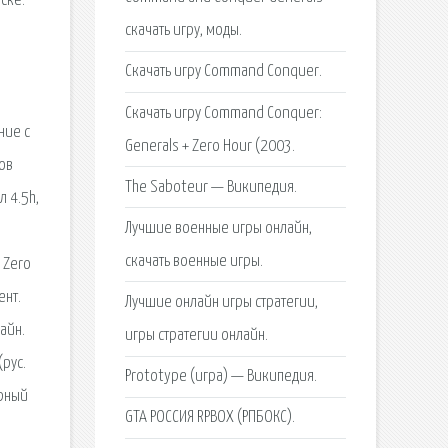
ске.
скачать игру, моды.
Скачать игру Command Conquer.
Скачать игру Command Conquer:
ние с
Generals + Zero Hour (2003.
ров
The Saboteur — Википедия.
л 4.5h,
Лучшие военные игры онлайн,
скачать военные игры.
 Zero
ент.
Лучшие онлайн игры стратегии,
айн.
игры стратегии онлайн.
(рус.
Prototype (игра) — Википедия.
ерный
GTA РОССИЯ RPBOX (РПБОКС).