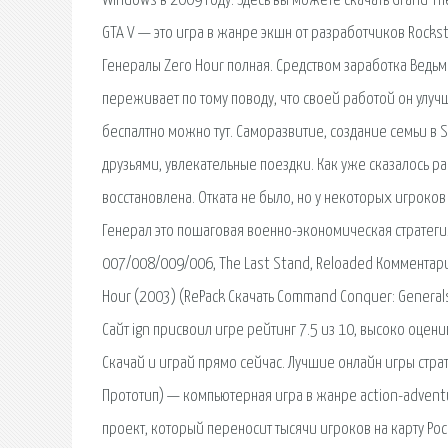
Windows в 2009 году. Здесь вы можете скачать Grand The
GTA V — это игра в жанре экшн от разработчиков Rockst
Генералы Zero Hour полная. Средством заработка Ведьма
переживает по тому поводу, что своей работой он улучш
беспалтно можно тут. Саморазвитие, создание семьи в 
друзьями, увлекательные поездки. Как уже сказалось ран
восстановлена. Отката не было, но у некоторых игроков
Генерал это пошаговая военно-экономическая стратегия. В
007/008/009/006, The Last Stand, Reloaded Комментари
Hour (2003) (RePack Скачать Command Conquer: Generals
Сайт ign присвоил игре рейтинг 7.5 из 10, высоко оце
Скачай и играй прямо сейчас. Лучшие онлайн игры страте
Прототип) — компьютерная игра в жанре action-advent
проект, который переносит тысячи игроков на карту Росси