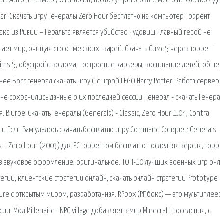
ft Auto 5. Размер 70 гигабайт, поэтому приготовьте место на жестком ди
ar. Скачать игру Генералы Zero Hour бесплатно на компьютер Торрент
ка из Ривии – Геральта является убийство чудовищ. Главный герой не
ает мир, очищая его от мерзких тварей. Скачать Симс 5 через торрент
Sims 5, обустройство дома, построение карьеры, воспитание детей, обще
ее Босс генерал скачать игру C с игрой LEGO Harry Potter. Работа серве
 не сохранились данные о их последней сессии. Генерал - скачать Генера
 игре. Скачать Генералы (Generals) - Classic, Zero Hour 1.04, Contra
и Если Вам удалось скачать бесплатно игру Command Conquer: Generals -
 + Zero Hour (2003) для PC торрентом бесплатно последняя версия, торр
нив звуковое оформление, оригинальное. ТОП-10 лучших военных игр онл
гии, клиентские стратегии онлайн, скачать онлайн стратегии Prototype 
ure с открытым миром, разработанная. RPbox (РПбокс) — это мультипле
и. Мод Millenaire - NPC village добавляет в мир Minecraft поселения, с