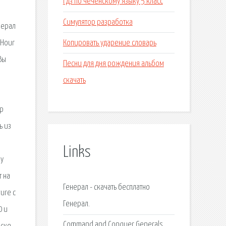
Гдз по чеченскому языку 5 класс
Симулятор разработка
нерал
Копировать ударение словарь
 Hour
Вы
Песни для дня рождения альбом
скачать
ир
ь из
Links
ру
т на
Генерал - скачать бесплатно
ure с
Генерал.
0 и
Command and Conquer Generals