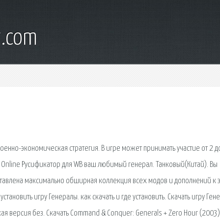
t.com
 военно-экономическая стратегия. В игре может принимать участие от 2 д
ть Online Русификатор для WB ваш любимый генерал. Танковый(Китай). Вы
дставлена максимально обширная коллекция всех модов и дополнений к 
 установить игру Генералы. как скачать и где установить. Скачать игру Ге
ая версия без. Скачать Command & Conquer: Generals + Zero Hour (2003)