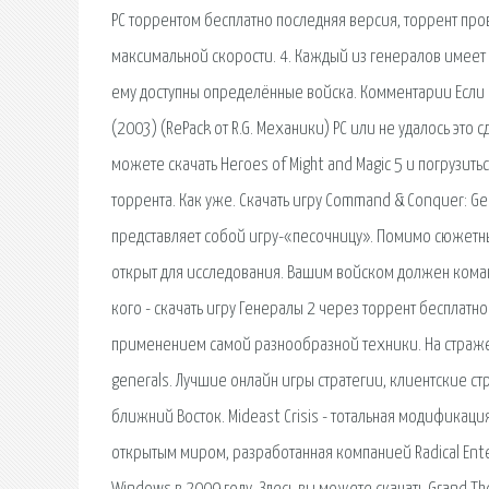
PC торрентом бесплатно последняя версия, торрент пров
максимальной скорости. 4. Каждый из генералов имеет 
ему доступны определённые войска. Комментарии Если В
(2003) (RePack от R.G. Механики) PC или не удалось это
можете скачать Heroes of Might and Magic 5 и погрузить
торрента. Как уже. Скачать игру Command & Conquer: G
представляет собой игру-«песочницу». Помимо сюжетн
открыт для исследования. Вашим войском должен командо
кого - скачать игру Генералы 2 через торрент бесплатн
применением самой разнообразной техники. На страже 
generals. Лучшие онлайн игры стратегии, клиентские ст
ближний Восток. Mideast Crisis - тотальная модификаци
открытым миром, разработанная компанией Radical Enter