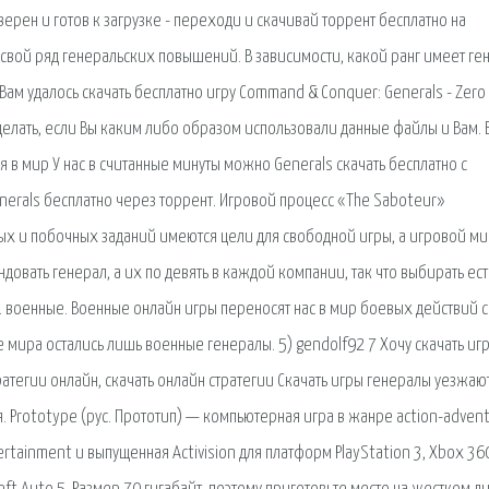
ерен и готов к загрузке - переходи и скачивай торрент бесплатно на
свой ряд генеральских повышений. В зависимости, какой ранг имеет ге
ам удалось скачать бесплатно игру Command & Conquer: Generals - Zero
 сделать, если Вы каким либо образом использовали данные файлы и Вам. 
ся в мир У нас в считанные минуты можно Generals скачать бесплатно с
enerals бесплатно через торрент. Игровой процесс «The Saboteur»
ых и побочных заданий имеются цели для свободной игры, а игровой м
вать генерал, а их по девять в каждой компании, так что выбирать ест
о. военные. Военные онлайн игры переносят нас в мир боевых действий с
мира остались лишь военные генералы. 5) gendolf92 7 Хочу скачать иг
ратегии онлайн, скачать онлайн стратегии Скачать игры генералы уезжаю
я. Prototype (рус. Прототип) — компьютерная игра в жанре action-advent
tainment и выпущенная Activision для платформ PlayStation 3, Xbox 36