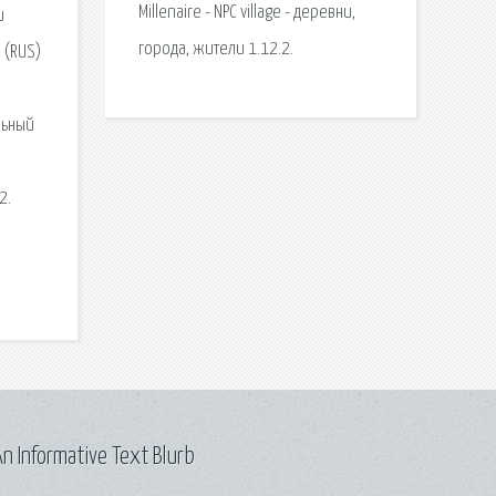
Millenaire - NPC village - деревни,
и
города, жители 1.12.2.
 (RUS)
льный
2.
n Informative Text Blurb