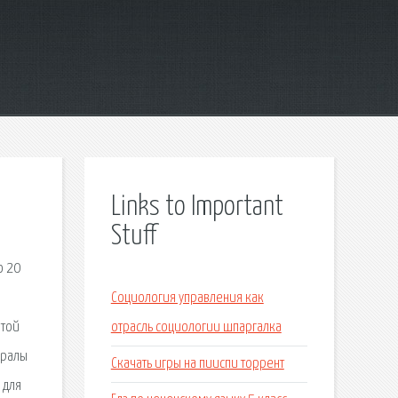
Links to Important
Stuff
о 20
Социология управления как
этой
отрасль социологии шпаргалка
нералы
Скачать игры на пииспи торрент
 для