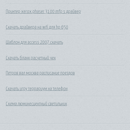
Принтер xerox phaser 3100 mfp s драйвер
Скачать драйвера на wifi для hp 650
Шаблон для access 2007 скачать
Скачать бланк расчетный чек
Петров вал москва расписание поездов
Скачать игру террариум на телефон
Схема люминесцентный светильник