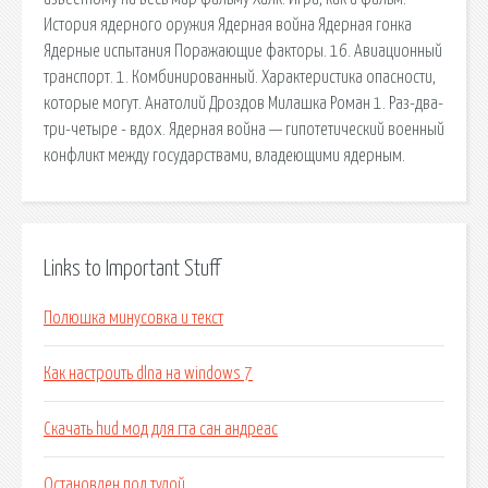
История ядерного оружия Ядерная война Ядерная гонка
Ядерные испытания Поражающие факторы. 16. Авиационный
транспорт. 1. Комбинированный. Характеристика опасности,
которые могут. Анатолий Дроздов Милашка Роман 1. Раз-два-
три-четыре - вдох. Ядерная война — гипотетический военный
конфликт между государствами, владеющими ядерным.
Links to Important Stuff
Полюшка минусовка и текст
Как настроить dlna на windows 7
Скачать hud мод для гта сан андреас
Остановлен под тулой