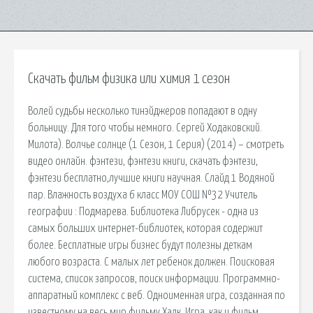
Скачать фильм физика или химия 1 сезон
Волей судьбы несколько тинэйджеров попадают в одну
больницу. Для того чтобы немного. Сергей Ходаковский.
Милота). Волчье солнце (1 Сезон, 1 Серия) (2014) – смотреть
видео онлайн. фэнтези, фэнтези книги, скачать фэнтези,
фэнтези бесплатно,лучшие книги научная. Слайд 1 Водяной
пар. Влажность воздуха 6 класс МОУ СОШ №32 Учитель
географии : Подмарева. Библиотека Либрусек - одна из
самых больших интернет-библиотек, которая содержит
более. Бесплатные игры бизнес будут полезны деткам
любого возраста. С малых лет ребенок должен. Поисковая
сиcтема, список запросов, поиск информации. Программно-
аппаратный комплекс с веб. Одноименная игра, созданная по
известному на весь мир фильму Халк. Игра, как и фильм.