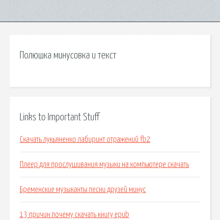
Полюшка минусовка и текст
Links to Important Stuff
Скачать лукьяненко лабиринт отражений fb2
Плеер для прослушивания музыки на компьютере скачать
Бременские музыканты песни друзей минус
13 причин почему скачать книгу epub