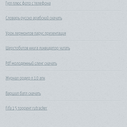
Гугл плюс фото с телефона
Словарь русско арабский скачать
Урок лермонтов парус презентация
Шерстобитов книга ликвидатор читать
Pdf молодежный сленг скачать
Журнал ордер n 10 апк
Варшип батл скачать
Fifa 15 торрент rutracker