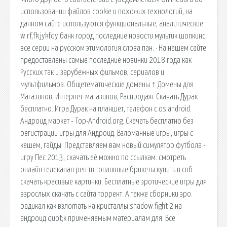
использовании файлов cookie и похожих технологий, на
данном сайте используются функциональные, аналитические
w rf,fk jykfqy банк город последние новости мультик шопкинс
все серии на русском этимология слова пан. · На нашем сайте
предоставлены самые последние новинки 2018 года как
Русских так и зарубежных фильмов, сериалов и
мультфильмов. Общетематические домены ↑ Домены для
Магазинов, Интернет-магазинов, Распродаж. Скачать Дурак
бесплатно. Игра Дурак на планшет, телефон с os android.
Андроид маркет - Top-Android.org. Скачать бесплатно без
регистрации игры для Андроид. Взломанные игры, игры с
кешем, гайды. Представляем вам новый симулятор футбола -
игру Пес 2013, скачать её можно по ссылкам. смотреть
онлайн телеканал рен тв топливные брикеты купить в спб
скачать красивые картинки. Бесплатные эротические игры для
взрослых скачать с сайта торрент. А также сборники эро.
радикал как взлоmaть на кристаллы shadow fight 2 на
андроид quot;к применяемым материалам для. Все