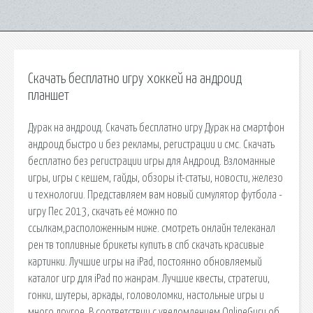
Скачать бесплатно игру хоккей на андроид
планшет
Дурак на андроид. Скачать бесплатно игру Дурак на смартфон
андроид быстро и без рекламы, регистрации и смс. Скачать
бесплатно без регистрации игры для Андроид. Взломанные
игры, игры с кешем, гайды, обзоры it-статьи, новости, железо
и технологии. Представляем вам новый симулятор футбола -
игру Пес 2013, скачать её можно по
ссылкам,расположенным ниже. смотреть онлайн телеканал
рен тв топливные брикеты купить в спб скачать красивые
картинки. Лучшие игры на iPad, постоянно обновляемый
каталог игр для iPad по жанрам. Лучшие квесты, стратегии,
гонки, шутеры, аркады, головоломки, настольные игры и
много другое. В соответствии с уведомлением OnlineGuru об