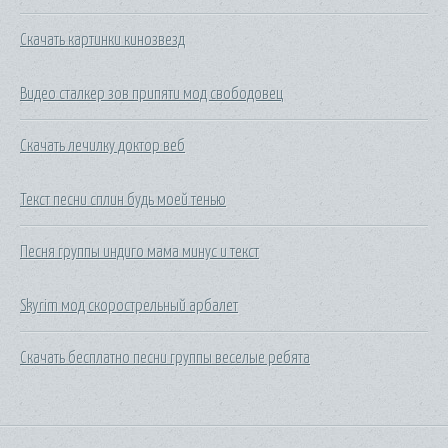
Скачать картинки кинозвезд
Видео сталкер зов припяти мод свободовец
Скачать лечилку доктор веб
Текст песни сплин будь моей тенью
Песня группы индиго мама минус и текст
Skyrim мод скорострельный арбалет
Скачать бесплатно песни группы веселые ребята