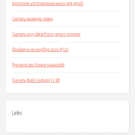
Алгоритм изготовления книги для детей
Скачать книжную лавку
Скачать игру dwarfcorp через торрент
Драйвера на ноутбук asus k52n
Руководство банка тинькофф
Скачать файл vadvapi32 dll
Links