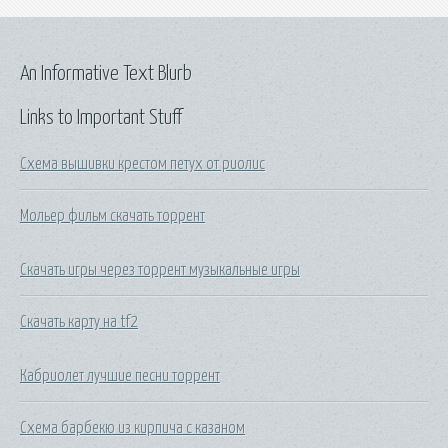
An Informative Text Blurb
Links to Important Stuff
Схема вышивки крестом петух от риолис
Мольер фильм скачать торрент
Скачать игры через торрент музыкальные игры
Скачать карту на tf2
Кабриолет лучшие песни торрент
Схема барбекю из кирпича с казаном