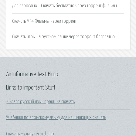
Для взрослых :: Скачать бесплатно через торрент фильмы.
Скачать MP4 Фильмы через торрент.
Скачать игры на русском языке через торрент бесплатно
An Informative Text Blurb
Links to Important Stuff
7 класс русский язык практика скачать
Учебники по японскому языку для начинающих скачать
Скачать музыку record club