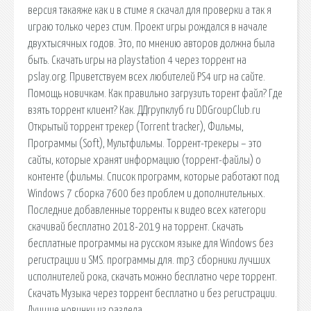
версия такаяже как и в стиме я скачал для проверки а так я
играю только через стим. Проект игры рождался в начале
двухтысячных годов. Это, по мнению авторов должна была
быть. Скачать игры на playstation 4 через торрент на
pslay.org. Приветствуем всех любителей PS4 игр на сайте.
Помощь новичкам. Как правильно загрузить торент файл? Где
взять торрент клиент? Как. ДДгрупклуб ru DDGroupClub.ru
Открытый торрент трекер (Torrent tracker), Фильмы,
Программы (Soft), Мультфильмы. Торрент-трекеры – это
сайты, которые хранят информацию (торрент-файлы) о
контенте (фильмы. Список программ, которые работают под
Windows 7 сборка 7600 без проблем и дополнительных.
Последние добавленные торренты к видео всех категори
скачивай бесплатно 2018-2019 на торрент. Скачать
бесплатные программы на русском языке для Windows без
регистрации и SMS. программы для. mp3 сборники лучших
исполнителей рока, скачать можно бесплатно чере торрент.
Скачать Музыка через торрент бесплатно и без регистрации.
Лучшие новинки из раздела.