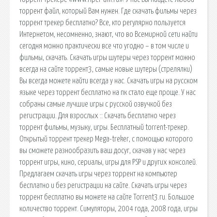
торрент файл, который Вам нужен. Где скачать фильмы через
торрент трекер бесплатно? Все, кто регулярно пользуется
Интернетом, несомненно, знают, что во Всемирной сети найти
сегодня можно практически все что угодно – в том числе и
фильмы, скачать. Скачать игры шутеры через торрент можно
всегда на сайте торрент3, самые новые шутеры (стрелялки)
Вы всегда можете найти всегда у нас. Скачать игры на русском
языке через торрент бесплатно на пк стало еще проще. У нас
собраны самые лучшие игры с русской озвучкой без
регистрации. Для взрослых :: Скачать бесплатно через
торрент фильмы, музыку, игры. Бесплатный torrent-трекер.
Открытый торрент трекер Mega-treker, с помощью которого
вы сможете разнообразить ваш досуг, скачав у нас через
торрент игры, кино, сериалы, игры для PSP и других консолей.
Предлагаем скачать игры через торрент на компьютер
бесплатно и без регистрации на сайте. Скачать игры через
торрент бесплатно вы можете на сайте Torrent3.ru. Большое
количество торрент. Симуляторы, 2004 года, 2008 года, игры