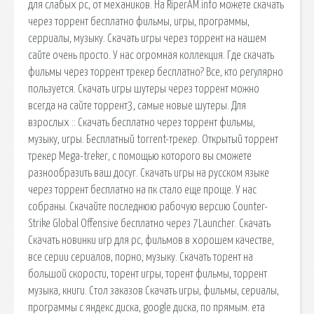
для слабых pc, от механиков. На RiperAM.info можете скачать
через торрент бесплатно фильмы, игры, программы,
серриалы, музыку. Скачать игры через торрент на нашем
сайте очень просто. У нас огромная коллекция. Где скачать
фильмы через торрент трекер бесплатно? Все, кто регулярно
пользуется. Скачать игры шутеры через торрент можно
всегда на сайте торрент3, самые новые шутеры. Для
взрослых :: Скачать бесплатно через торрент фильмы,
музыку, игры. Бесплатный torrent-трекер. Открытый торрент
трекер Mega-treker, с помощью которого вы сможете
разнообразить ваш досуг. Скачать игры на русском языке
через торрент бесплатно на пк стало еще проще. У нас
собраны. Скачайте последнюю рабочую версию Counter-
Strike Global Offensive бесплатно через 7Launcher. Скачать
Скачать новинки игр для pc, фильмов в хорошем качестве,
все серии сериалов, порно, музыку. Скачать торент на
большой скорости, торент игры, торент фильмы, торрент
музыка, книги. Стол заказов Скачать игры, фильмы, сериалы,
программы с яндекс диска, google диска, по прямым. ета