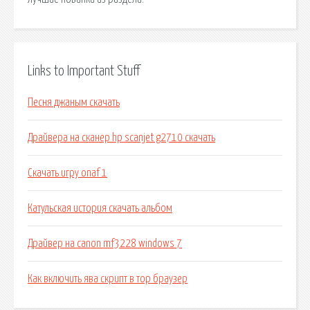
Links to Important Stuff
Песня джаным скачать
Драйвера на сканер hp scanjet g2710 скачать
Скачать игру onaf 1
Катульская история скачать альбом
Драйвер на canon mf3228 windows 7
Как включить ява скрипт в тор браузер