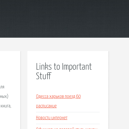
Links to Important
Stuff
еля
нных)
Одесса харьков поезд 60
книга,
расписание
Новости интернет