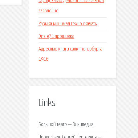
Официально деловой стиль жанры
заявление
Музыка минимал техно скачать
Dns e71 прошивка
Адресные книги санкт петербурга
1916
Links
Большой театр — Википедия.
Прокофьев, Сергей Сергеевич —