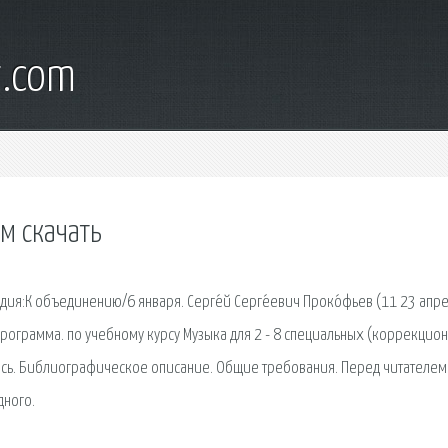
t.com
м скачать
ия:К объединению/6 января. Серге́й Серге́евич Проко́фьев (11 23 апр
программа. по учебному курсу Музыка для 2 - 8 специальных (коррекцио
ись. Библиографическое описание. Общие требования. Перед читателем 
дного.