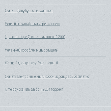
Скачать dying light от механиков
Моисей скачать фильм через торрент
Гдз по алгебре 7 класс теляковский 2003
Маленький кораблик минус слушать
Жесткий диск для ноутбука внешний
Скачать электронные книги сборник донцовой бесплатно
K melody скачать альбом 2014 торрент