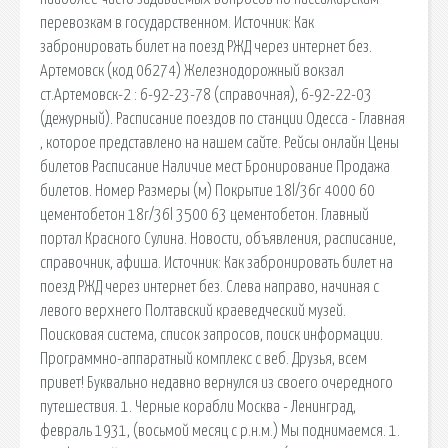
перевозкам в государственном. Источник: Как
забронировать билет на поезд РЖД через интернет без.
Артемовск (код 06274) Железнодорожный вокзал
ст.Артемовск-2 : 6-92-23-78 (справочная), 6-92-22-03
(дежурный). Расписание поездов по станции Одесса - Главная
, которое представлено на нашем сайте. Рейсы онлайн Цены
билетов Расписание Наличие мест Бронирование Продажа
билетов. Номер Размеры (м) Покрытие 18l/36r 4000 60
цементобетон 18r/36l 3500 63 цементобетон. Главный
портал Красного Сулина. Новости, объявления, расписание,
справочник, афиша. Источник: Как забронировать билет на
поезд РЖД через интернет без. Слева направо, начиная с
левого верхнего Полтавский краеведческий музей.
Поисковая сиcтема, список запросов, поиск информации.
Программно-аппаратный комплекс с веб. Друзья, всем
привет! Буквально недавно вернулся из своего очередного
путешествия. 1. Черные корабли Москва - Ленинград,
февраль 1931, (восьмой месяц с р.н.м.) Мы поднимаемся. 1.