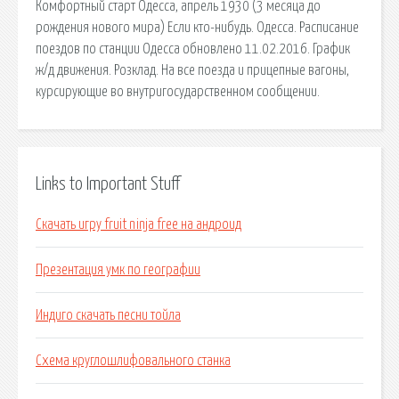
Комфортный старт Одесса, апрель 1930 (3 месяца до
рождения нового мира) Если кто-нибудь. Одесса. Расписание
поездов по станции Одесса обновлено 11.02.2016. График
ж/д движения. Розклад. На все поезда и прицепные вагоны,
курсирующие во внутригосударственном сообщении.
Links to Important Stuff
Скачать игру fruit ninja free на андроид
Презентация умк по географии
Индиго скачать песни тойла
Схема круглошлифовального станка