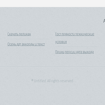
A
Скачать пеликан
Гост пряности технические
условия
Осень ддт аккорды и текст
Принц персии дата выхода
© Untitled. All rights reserved.