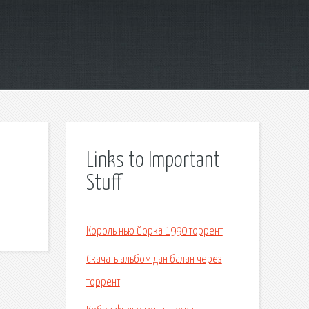
Links to Important
Stuff
Король нью йорка 1990 торрент
Скачать альбом дан балан через
торрент