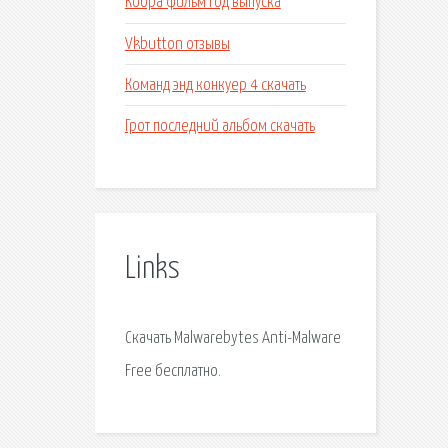
Кобра фильм год выпуска
Vkbutton отзывы
Команд энд конкуер 4 скачать
Грот последний альбом скачать
Links
Скачать Malwarebytes Anti-Malware
Free бесплатно.