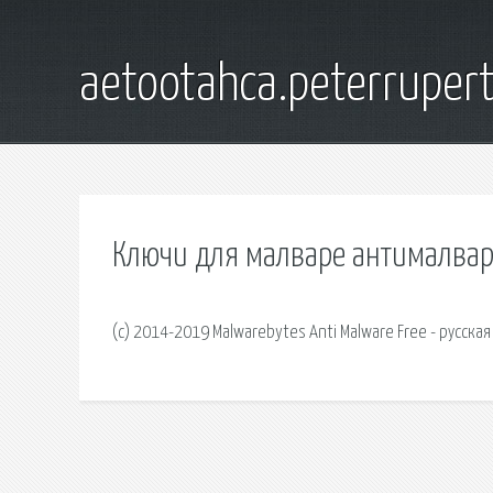
aetootahca.peterruper
Ключи для малваре антималва
(с) 2014-2019 Malwarebytes Anti Malware Free - русска