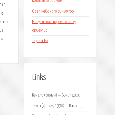
котлы авиационная
2012
Open кейс кс го симулятор
На
Минус я знаю пароль я вижу
ильмы
ориентир
ие:
ем,
Tayta inka
Links
Качели (фильм) — Википедия.
Такси (фильм, 1998) — Википедия.