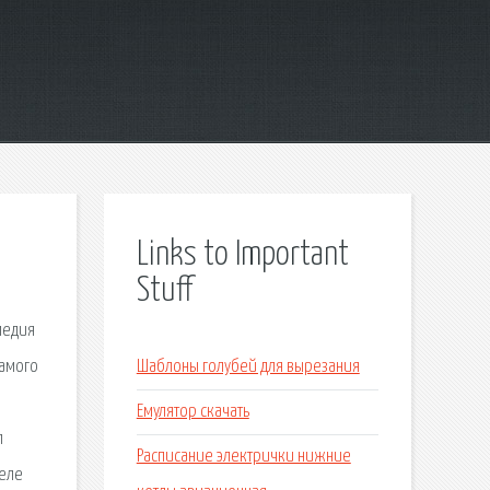
Links to Important
Stuff
медия
самого
Шаблоны голубей для вырезания
Емулятор скачать
л
Расписание электрички нижние
деле