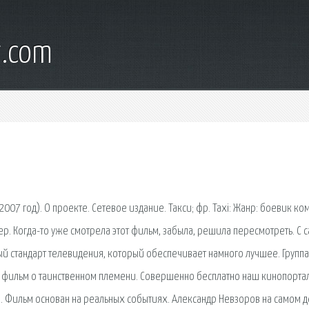
t.com
007 год). О проекте. Сетевое издание. Такси; фр. Taxi: Жанр: боевик ко
. Когда-то уже смотрела этот фильм, забыла, решила пересмотреть. С 
новый стандарт телевидения, который обеспечивает намного лучшее. Группа
ь фильм о таинственном племени. Совершенно бесплатно наш кинопорта
е. Фильм основан на реальных событиях. Александр Невзоров на самом 