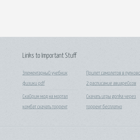
Links to Important Stuff
Элементарный учебник
Прилет самолетов в пулков
физики pdf
2 расписание авиарейсов
Скайрим мод на мортал
Скачать игры gonka через
комбат скачать торрент
торрент бесплатно