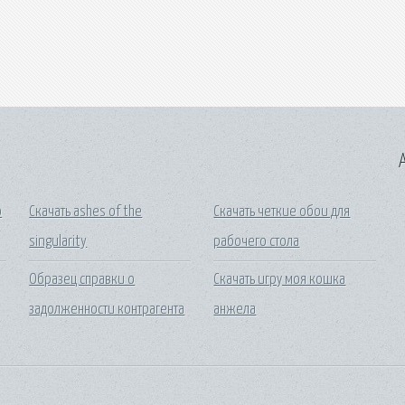
A
о
Скачать ashes of the
Скачать четкие обои для
singularity
рабочего стола
Образец справки о
Скачать игру моя кошка
задолженности контрагента
анжела