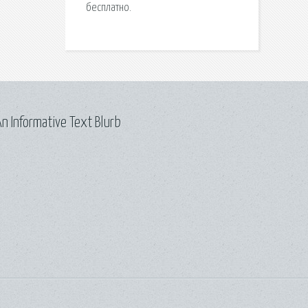
бесплатно.
n Informative Text Blurb