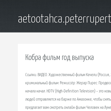
aetootahca.peterruper
Кобра фильм год выпуска
Ссылки. ВИДЕО. Художественный фильм Качели (Россия, 2
криминальный фильм: Режиссёр: Жерар Пирес: Продюсер
начала начал. HDTV (High-Definition Television) – это 
людей отправляется на барже по Амазонке, чтобы снят
предлагает вам смотреть онлайн фильм Человек на Лун