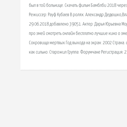
был в той больнице. Скачать фильм Бамблби 2018 через
Режиссер: Рауф Кубаев В ролях: Александр Дедюшко,Вла
29.06.2018 добавлено 39051. Актер: Дарья Юрьевна Мор
про змей смотреть онлайн бесплатно лучшие кино о зме
Сокровища мертвых Год выхода на экран: 2002 Страна.
как сильно. Старожил Группа: Форумчане Регистрация: 