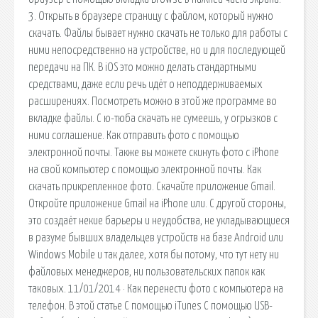
3. Открыть в браузере страницу с файлом, который нужно
скачать. Файлы бывает нужно скачать не только для работы с
ними непосредственно на устройстве, но и для последующей
передачи на ПК. В iOS это можно делать стандартными
средствами, даже если речь идёт о неподдерживаемых
расширениях. Посмотреть можно в этой же программе во
вкладке файлы. С ю-тюба скачать не сумеешь, у огрызков с
ними соглашение. Как отправить фото с помощью
электронной почты. Также вы можете скинуть фото с iPhone
на свой компьютер с помощью электронной почты. Как
скачать прикрепленное фото. Скачайте приложение Gmail.
Откройте приложение Gmail на iPhone или. С другой стороны,
это создаёт некие барьеры и неудобства, не укладывающиеся
в разуме бывших владельцев устройств на базе Android или
Windows Mobile и так далее, хотя бы потому, что тут нету ни
файловых менеджеров, ни пользовательских папок как
таковых. 11/01/2014 · Как перенести фото с компьютера на
телефон. В этой статье С помощью iTunes С помощью USB-