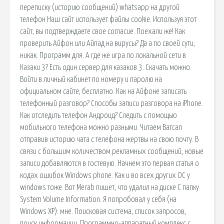
переписку (историю сообщений) whatsapp на другой
телефон Наш сайт использует файлы cookie. Используя этот
сайт, вы подтверждаете свое согласие. Поехали же! Как
проверить Айфон или Айпад на вирусы? Да а по своей сути,
никак. Программ для. А где же игра по локальной сети в
Казаки 3? Есть один сервер для казаков 3. Скачать можно.
Войти в личный кабинет по номеру и паролю на
официальном сайте, бесплатно. Как на Айфоне записать
телефонный разговор? Способы записи разговора на iPhone.
Как отследить телефон Андроид? Следить с помощью
мобильного телефона можно разными. Читаем Ватсап
отправив историю чата с телефона жертвы на свою почту. В
связи с большим количеством рекламных сообщений, новые
записи добавляются в гостевую. Начнем это первая статья о
кодах ошибок Windows phone. Как и во всех других ОС у
windows тоже. Вот Merab пишет, что удалил на диске С папку
System Volume Information. Я попробовал у себя (на
Windows XP): мне. Поисковая сиcтема, список запросов,
поиск информации. Программно-аппаратный комплекс с