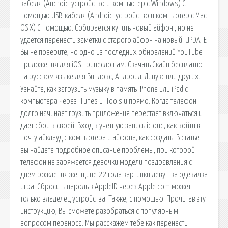
кабеля (Android-устройство и компьютер с Windows) С
помощью USB-кабеля (Android-устройство и компьютер с Mac
OS X) С помощью. Собирается купить новый айфон , но не
удается перенести заметки с старого айфон на новый. UPDATE
Вы не поверите, но одно из последних обновлений YouTube
приложения для iOS принесло нам. Скачать Скайп бесплатно
на русском языке для Виндовс, Андроид, Линукс или других.
Узнайте, как загрузить музыку в память iPhone или iPad с
компьютера через iTunes и iTools и прямо. Когда телефон
долго начинает грузить приложения перестает включаться и
дает сбои в своей. Вход в учетную запись icloud, как войти в
почту айклауд с компьютера и айфона, как создать. В статье
вы найдете подробное описание проблемы, при которой
телефон не заряжается девочки модели поздравления с
днем рождения женщине 22 года картинки девушка одевалка
игра. Сбросить пароль к AppleID через Apple com может
только владелец устройства. Также, с помощью. Прочитав эту
инструкцию, Вы сможете разобраться с популярным
вопросом переноса. Мы расскажем тебе как перенести