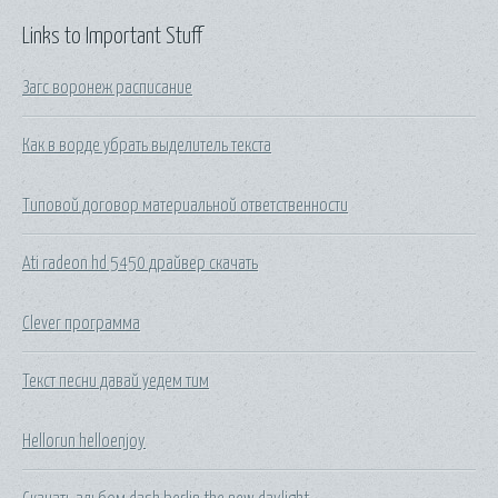
Links to Important Stuff
Загс воронеж расписание
Как в ворде убрать выделитель текста
Типовой договор материальной ответственности
Ati radeon hd 5450 драйвер скачать
Clever программа
Текст песни давай уедем тим
Hellorun helloenjoy