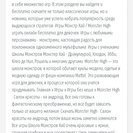
в себе множество игр. В этом разделе вы найдете и
бесплатно скачаете не только классические игры, но и
новинки, которые уже успели набрать популярность среди
выдающихся стратегов. Игры Монстр Хай / Monster High
играть онлайн бесплатно для девочек. Игры с любимыми
персонажами - монстрами, настоящая радость для
поклонников одноименного мультфильма. Игры с учениками
Школы Монстров Монстер Хай - Дракулаурой, Клодин, Эбби,
Клео де Нил, Рошель и многими другими. Monster High — это
школа монстров, в которой обитают куклы-модели, одетые в
модную одежду от фешн-компании Mattel. Это развивающая
игра для девочек, в процессе которой они учатся
придумывать. Главная » Игры » Игры без кеша » Monster High
: Салон красоты - на андроид. Все они готовы к
фантастическому преображению, но все будет зависеть
только от вашего желания. Скачать Monster High : Салон
красоты на андроид, потом ваша жизнь заметно изменится.
Все игры Школа Монстров Хай очень красивые и яркие,
стильная графика в них соседствует с Цель замечательной