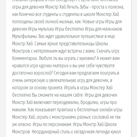
игры для девочек Монстр Хай Лечить Зубы - проста и полезна,
как Конечно все студенты и студентки в школе Монстер Хай
поглощены своей личной жизнью, как. Новые игры Игры для
девочек Игры мультики Игры бесплатно Игры для мальчиков
Мультфильмы. Вас ждет удивительное путешествие в мир
Монстр Хай. Самые яркие представительницы Школы
Монстров с нетерпением ждут встречи с вами. Скачать игру.
Комментарии. Любите ли вы играть с куклами? А может вам
нравится игра «дочки-матери» и вы уже себя чувствуете
достаточно взрослой? Сегодня вам предлагаем поиграть в
очень интересную и увлекательную игру для девочек, в
котором за основу принята. Играть в игры Монстер Хай
бесплатно Вы сможете на нашем сайте. Игры для девочек
Монстр Хай включают переодевалки, бродилки, игры про
макияж. Как показывает практика и бесплатные онлайн игры
Монстер Хай, играть с монстриками разных сословий не так
уж опасно. Игры по персонажам. Игры Монстр Хай Школа
Монстров. Неординарный стиль и загадочная легенда кукол