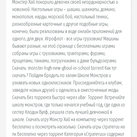
Монстер Хай покорили девочек своей неординарностью и
новизной. Настольные игры – шашки, шахматы, домино,
монополия, нарды, морской бой, настольный теннис,
разнообразные карточные и другие подобные игры,
конечно, были реализованы в виде онлайн приложений для
одного, для двух. Игрофлот - все игры грузовики! Машины
бывают разные, на этой странице с бесплатными играми
собраны игры с грузовиками, тракторами, фурами,
прицепами, танками, погрузчиками и даже бульдозерами.
Скачать: monster-high-new-ghoul-in-school.torrent Как тут
скачать ? Пойдем бродить по залам Школе Монстров и
узнавать новых одноклассников. Присоединяйтесь к клубам,
заведите новых друзей и оденьтесь в ожесточенные моды.
Скачать без торрента быстро через uBar. Торрент. Встречайте
школу монстров, где только начался учебный год, где одна из
сестер Клодин Вулф, решила стать лучшей девчонкой в
школе. Скачать игру Монстр Хай на компьютер через торрент
бесплатно и посмотреть насколько. Скачать игры стратегии на
пк бесплатно через торрент Категория «Стратегии» содержит