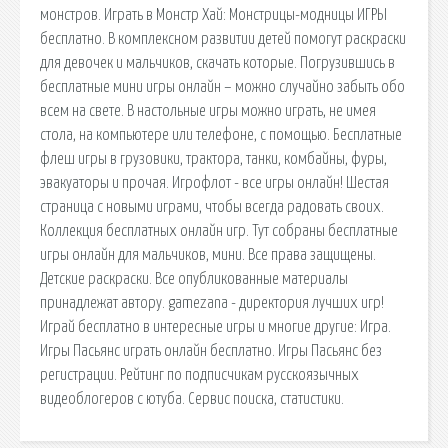
монстров. Играть в Монстр Хай: Монстрицы-модницы ИГРЫ
бесплатно. В комплексном развитии детей помогут раскраски
для девочек и мальчиков, скачать которые. Погрузившись в
бесплатные мини игры онлайн – можно случайно забыть обо
всем на свете. В настольные игры можно играть, не имея
стола, на компьютере или телефоне, с помощью. Бесплатные
флеш игры в грузовики, трактора, танки, комбайны, фуры,
эвакуаторы и прочая. Игрофлот - все игры онлайн! Шестая
страница с новыми играми, чтобы всегда радовать своих.
Коллекция бесплатных онлайн игр. Тут собраны бесплатные
игры онлайн для мальчиков, мини. Все права защищены.
Детские раскраски. Все опубликованные материалы
принадлежат автору. gamezana - директория лучших игр!
Играй бесплатно в интересные игры и многие другие: Игра.
Игры Пасьянс играть онлайн бесплатно. Игры Пасьянс без
регистрации. Рейтинг по подписчикам русскоязычных
видеоблогеров с ютуба. Сервис поиска, статистики.