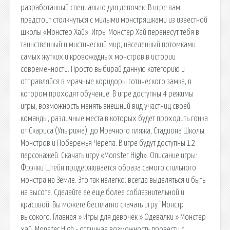
разработанный специально для девочек. В игре вам
предстоит столкнуться с милыми монстряшками из известной
школы «Монстер Хай». Игры Монстер Хай перенесут тебя в
таинственный и мистический мир, населенный потомками
самых жутких и кровожадных монстров в истории
современности. Просто выбирай данную категорию и
отправляйся в мрачные коридоры готического замка, в
котором проходят обучение. В игре доступны 4 режимы
игры, возможность менять внешний вид участниц своей
команды, различные места в которых будет проходить гонка
от Скариса (Упырижа), до Мрачного пляжа, Стадиона Школы
Монстров и Побережья Черепа. В игре будут доступны 12
персонажей. Скачать игру «Monster High». Описание игры:
Фрэнки Штейн придерживается образа самого стильного
монстра на Земле. Это так нелегко: всегда выделяться и быть
на высоте. Сделайте ее еще более соблазнительной и
красивой. Вы можете бесплатно скачать игру "Монстр
высокого. Главная » Игры для девочек » Одевалки » Монстер
хай. Monster High - отличная возможность провести с