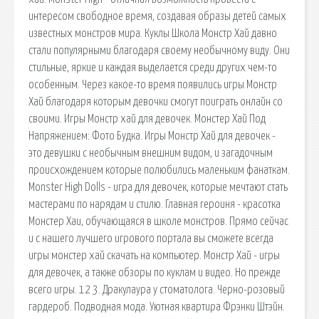
интересом свободное время, создавая образы детей самых
известных монстров мира. Куклы Школа Монстр Хай давно
стали популярными благодаря своему необычному виду. Они
стильные, яркие и каждая выделается среди других чем-то
особенным. Через какое-то время появились игры Монстр
Хай благодаря которым девочки смогут поиграть онлайн со
своими. Игры Монстр хай для девочек. Монстер Хай Под
Напряжением: Фото Будка. Игры Монстр Хай для девочек -
это девушки с необычным внешним видом, и загадочным
происхождением которые полюбились маленьким фанаткам.
Monster High Dolls - игра для девочек, которые мечтают стать
мастерами по нарядам и стилю. Главная героиня - красотка
Монстер Хаи, обучающаяся в школе монстров. Прямо сейчас
и с нашего лучшего игрового портала вы сможете всегда
игры монстер хай скачать на компьютер. Монстр Хай - игры
для девочек, а также обзоры по куклам и видео. Но прежде
всего игры. 12 3. Дракулаура у стоматолога. Черно-розовый
гардероб. Подводная мода. Уютная квартира Фрэнки Штэйн.