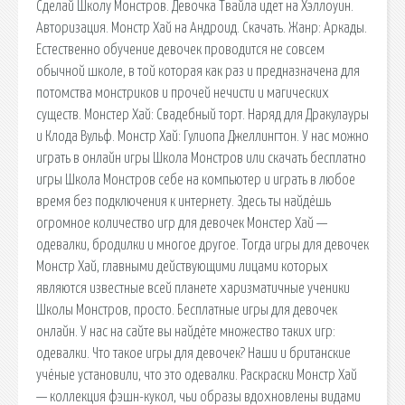
Сделай Школу Монстров. Девочка Твайла идет на Хэллоуин.
Авторизация. Монстр Хай на Андроид. Скачать. Жанр: Аркады.
Естественно обучение девочек проводится не совсем
обычной школе, в той которая как раз и предназначена для
потомства монстриков и прочей нечисти и магических
существ. Монстер Хай: Свадебный торт. Наряд для Дракулауры
и Клода Вульф. Монстр Хай: Гулиопа Джеллингтон. У нас можно
играть в онлайн игры Школа Монстров или скачать бесплатно
игры Школа Монстров себе на компьютер и играть в любое
время без подключения к интернету. Здесь ты найдёшь
огромное количество игр для девочек Монстер Хай —
одевалки, бродилки и многое другое. Тогда игры для девочек
Монстр Хай, главными действующими лицами которых
являются известные всей планете харизматичные ученики
Школы Монстров, просто. Бесплатные игры для девочек
онлайн. У нас на сайте вы найдёте множество таких игр:
одевалки. Что такое игры для девочек? Наши и британские
учёные установили, что это одевалки. Раскраски Монстр Хай
— коллекция фэшн-кукол, чьи образы вдохновлены видами