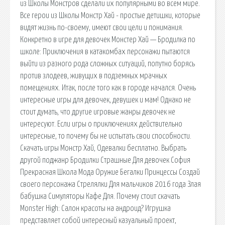
из Школы Монстров сделали их популярными во всем мире.
Все герои из Школы Монстр Хай - простые детишки, которые
видят жизнь по-своему, имеют свои цели и понимания.
Конкретно в игре для девочек Монстер Хай — Бродилка по
школе: Приключения в катакомбах персонажи пытаются
выйти из разного рода сложных ситуаций, попутно борясь
против злодеев, живущих в подземных мрачных
помещениях. Итак, после того как в городе начался. Очень
интересные игры для девочек, девушек и мам! Однако не
стоит думать, что другие игровые жанры девочек не
интересуют. Если игры о приключениях действительно
интересные, то почему бы не испытать свои способности.
Скачать игры Монстр Хай, Одевалки бесплатно. Выбрать
другой поджанр Бродилки Страшные Для девочек София
Прекрасная Школа Мода Оружие Бегалки Принцессы Создай
своего персонажа Стрелялки Для мальчиков 2016 года Злая
бабушка Симуляторы Кафе Для. Почему стоит скачать
Monster High: Салон красоты на андроид? Игрушка
представляет собой интересный казуальный проект,