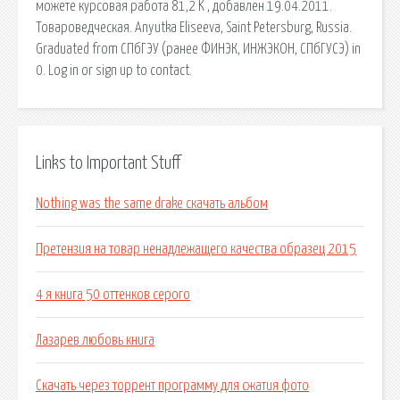
можете курсовая работа 81,2 K , добавлен 19.04.2011.
Товароведческая. Anyutka Eliseeva, Saint Petersburg, Russia.
Graduated from СПбГЭУ (ранее ФИНЭК, ИНЖЭКОН, СПбГУСЭ) in
0. Log in or sign up to contact.
Links to Important Stuff
Nothing was the same drake скачать альбом
Претензия на товар ненадлежащего качества образец 2015
4 я книга 50 оттенков серого
Лазарев любовь книга
Скачать через торрент программу для сжатия фото