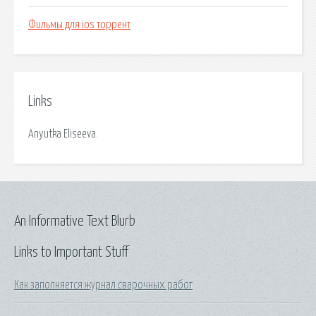
Фильмы для ios торрент
Links
Anyutka Eliseeva.
An Informative Text Blurb
Links to Important Stuff
Как заполняется журнал сварочных работ