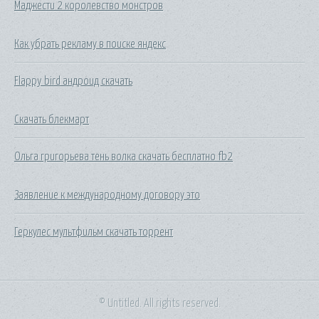
Маджести 2 королевство монстров
Как убрать рекламу в поиске яндекс
Flappy bird андроид скачать
Скачать блекмарт
Ольга григорьева тень волка скачать бесплатно fb2
Заявление к международному договору это
Геркулес мультфильм скачать торрент
© Untitled. All rights reserved.