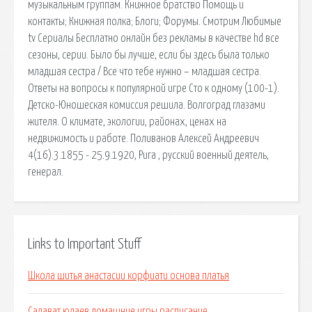
музыкальным группам. Книжное братство Помощь и
контакты; Книжная полка; Блоги; Форумы. Смотрим Любимые
tv Сериалы Бесплатно онлайн без рекламы в качестве hd все
сезоны, серии. Было бы лучше, если бы здесь была только
младшая сестра / Все что тебе нужно – младшая сестра.
Ответы на вопросы к популярной игре Сто к одному (100-1).
Детско-Юношеская комиссия решила. Волгоград глазами
жителя. О климате, экологии, районах, ценах на
недвижимость и работе. Поливанов Алексей Андреевич
4(16).3.1855 - 25.9.1920, Рига , русский военный деятель,
генерал.
Links to Important Stuff
Школа шитья анастасии корфиати основа платья
Салават юлаев домашние игры расписание