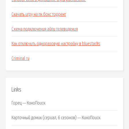
Скачать игру на пк бокс торрент
Схема подключения айпи телевидения
Как отключить одноразовую настройку в bluestacks
Criminal ru
Links
Горец — КиноПоиск.
Карточный домик (сериал, 6 сезонов) — КиноПоиск.