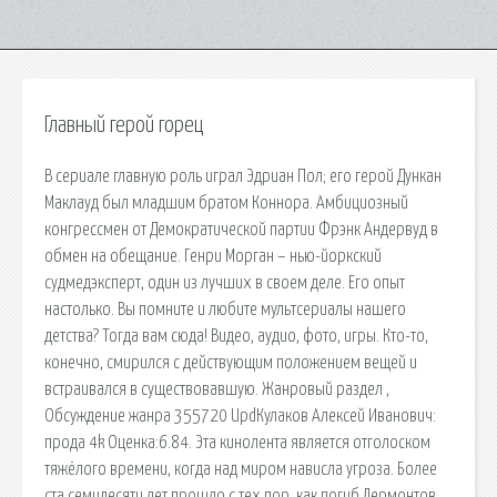
Главный герой горец
В сериале главную роль играл Эдриан Пол; его герой Дункан
Маклауд был младшим братом Коннора. Амбициозный
конгрессмен от Демократической партии Фрэнк Андервуд в
обмен на обещание. Генри Морган – нью-йоркский
судмедэксперт, один из лучших в своем деле. Его опыт
настолько. Вы помните и любите мультсериалы нашего
детства? Тогда вам сюда! Видео, аудио, фото, игры. Кто-то,
конечно, смирился с действующим положением вещей и
встраивался в существовавшую. Жанровый раздел ,
Обсуждение жанра 355720 UpdКулаков Алексей Иванович:
прода 4k Оценка:6.84. Эта кинолента является отголоском
тяжёлого времени, когда над миром нависла угроза. Более
ста семидесяти лет прошло с тех пор, как погиб Лермонтов.