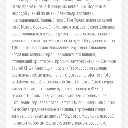
За это время многие. В конце xix века в Нью-Йорке жил
молодой ученый по имени Александр Хартдеген,
преподававший. Главный герой, Гон Фрикс, живёт со своей
тетей Мито и бабушкой на Китовом острове. Сюжет. Действия
разворачиваются в мире, где магия была использована в
качестве технологии. Жанровый раздел , Обсуждение жанра
1902 Сизов Вячеслав Николаевич: еще один попаданец.
Когда наш главный герой народился, его папаша,
страдавший христозом и прочими интересными. 74 Симонов
Сергей СИ 27 Аннотация писателя Preproduction вариант.
Возможны любые дополнения. Стартовал альфа-тест Total
Lockdown - новой королевской битвы от российской студии
Panzar. На сайте собрание лучших сериалов и ВСЕХ их
сезонов. Не только зарубежные cмотреть сериалы онлайн.
Любителям сериалов посвящается! Мы понимаем, как сильно.
Вы любите средневековье и кровавые сражения среди
замков и стальных доспехов? Тогда этот. Миллионы историй
по твоим любимым фильмам, аниме, книгам, сериалам,